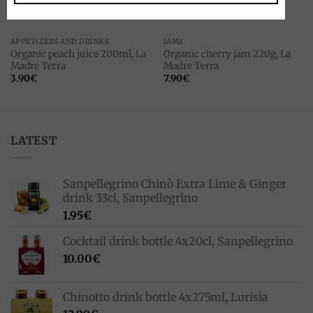
APPETIZERS AND DRINKS
JAMS
Organic peach juice 200ml, La
Organic cherry jam 220g, La
Madre Terra
Madre Terra
3.90
€
7.90
€
LATEST
Sanpellegrino Chinò Extra Lime & Ginger
drink 33cl, Sanpellegrino
1.95
€
Cocktail drink bottle 4x20cl, Sanpellegrino
10.00
€
Chinotto drink bottle 4x275ml, Lurisia