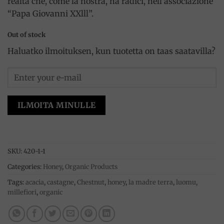
realtà che, come la nostra, ha radici, nell’associazione
“Papa Giovanni XXlll”.
Out of stock
Haluatko ilmoituksen, kun tuotetta on taas saatavilla?
ILMOITA MINULLE
SKU:
420-1-1
Categories:
Honey
,
Organic Products
Tags:
acacia
,
castagne
,
Chestnut
,
honey
,
la madre terra
,
luomu
,
millefiori
,
organic