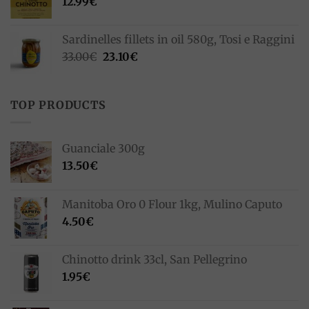
12.99
€
Sardinelles fillets in oil 580g, Tosi e Raggini
Original
Current
33.00
€
23.10
€
price
price
was:
is:
33.00€.
23.10€.
TOP PRODUCTS
Guanciale 300g
13.50
€
Manitoba Oro 0 Flour 1kg, Mulino Caputo
4.50
€
Chinotto drink 33cl, San Pellegrino
1.95
€