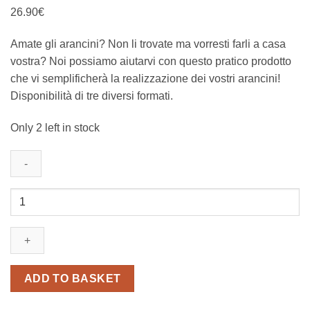
26.90
€
Amate gli arancini? Non li trovate ma vorresti farli a casa
vostra? Noi possiamo aiutarvi con questo pratico prodotto
che vi semplificherà la realizzazione dei vostri arancini!
Disponibilità di tre diversi formati.
Only 2 left in stock
Arancini
mold,
slim
round
160g,
Arancinotto
ADD TO BASKET
quantity