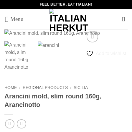
Skip
FEEL BETTER, EAT ITALIAN!
to
content
Add to wishlist
HOME
/
REGIONAL PRODUCTS
/
SICILIA
Arancini mold, slim round 160g,
Arancinotto