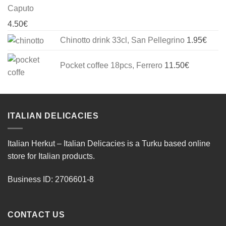
4.50
€
Chinotto drink 33cl, San Pellegrino
1.95
€
Pocket coffee 18pcs, Ferrero
11.50
€
ITALIAN DELICACIES
Italian Herkut – Italian Delicacies is a Turku based online
store for Italian products.
Business ID: 2706601-8
CONTACT US