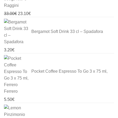
Original
Current
33.00
€
23.10
€
price
price
was:
is:
Bergamot Soft Drink 33 cl – Spadafora
33.00€.
23.10€.
3.20
€
Pocket Coffee Espresso To Go 3 x 75 ml,
Ferrero
5.50
€