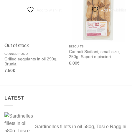
Add to wishlist
Add to wishlist
Out of stock
BISCUITS
Cannoli Siciliani, small size,
CANNED FOOD
250g, Sapori e piacieri
Grilled eggplants in oil 290g,
6.00
€
Brunia
7.50
€
LATEST
Sardinelles fillets in oil 580g, Tosi e Raggini