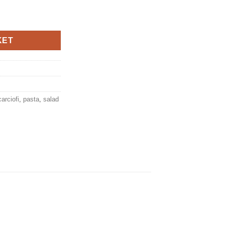
 Brunia quantity
KET
carciofi
,
pasta
,
salad