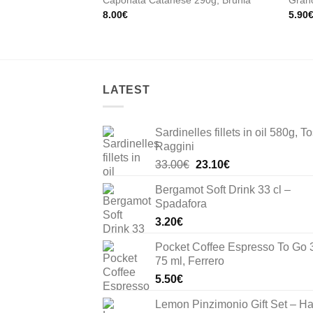
Caponata Catanese 290g, Brunia
Grano
8.00
€
5.90
LATEST
Sardinelles fillets in oil 580g, To
Raggini
Original
Current
33.00
€
23.10
€
price
price
Bergamot Soft Drink 33 cl –
was:
is:
Spadafora
33.00€.
23.10€.
3.20
€
Pocket Coffee Espresso To Go 
75 ml, Ferrero
5.50
€
Lemon Pinzimonio Gift Set – H