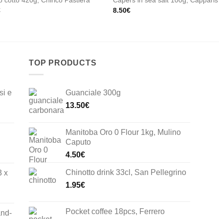
 cotto 420g, Chirico Pastiera
Capers in sea salt 100g, Capparis
€
8.50
€
TOP PRODUCTS
si e
Guanciale 300g
13.50
€
Manitoba Oro 0 Flour 1kg, Mulino
Caputo
4.50
€
Chinotto drink 33cl, San Pellegrino
3 x
1.95
€
Pocket coffee 18pcs, Ferrero
and-