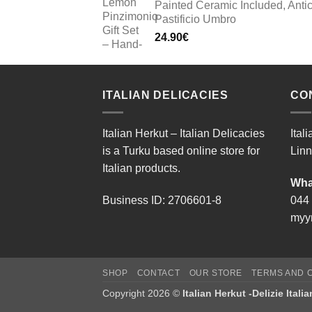
Painted Ceramic Included, Anti
Pastificio Umbro
24.90
€
ITALIAN DELICACIES
CO
Italian Herkut – Italian Delicacies
Ital
is a Turku based online store for
Linn
Italian products.
Wha
Business ID: 2706601-8
044
myyn
SHOP
CONTACT
OUR STORE
TERMS AND C
Copyright 2026 ©
Italian Herkut -Delizie Itali