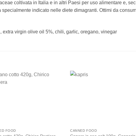
raceae coltivata in Italia e in altri Paesi per uso alimentare e, 
ia specialmente indicato nelle diete dimagranti. Ottimi da consu
 extra virgin olive oil 5%, chili, garlic, oregano, vinegar
Add to
Add
wishlist
wishl
ED FOOD
CANNED FOOD