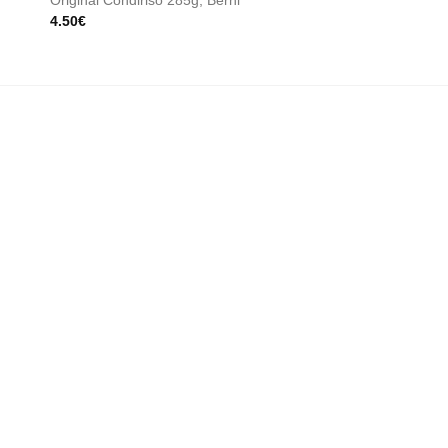
Original Condiriso 285g, Berni
Gustarosso
4.50
€
3.95
€