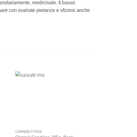
secondariamente, medicinale. Il basso
mare con svariate pietanze e sfiziosi anche
 to
Add to
ist
wishlist
OUT OF
CANNED FOOD
VEGETABLE SAUCES
San Marzano tomato