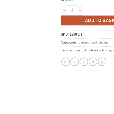
Sicilian artichokes in oil 290g,
ADD TO BAS
SKU:
1298-2-1
Categories:
canned food
,
Sicilia
Tags:
antipasti
,
Artichokes
,
brunia
,