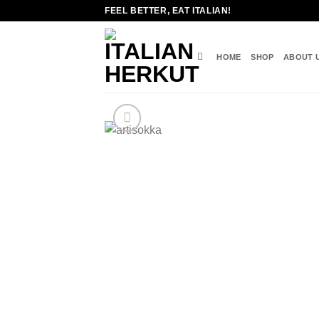
Skip
FEEL BETTER, EAT ITALIAN!
to
content
HOME
SHOP
ABOUT 