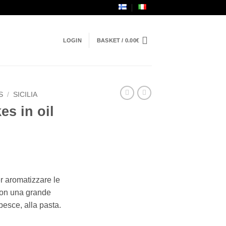
LOGIN
BASKET /
0.00
€
S
/
SICILIA
es in oil
r aromatizzare le
con una grande
 pesce, alla pasta.