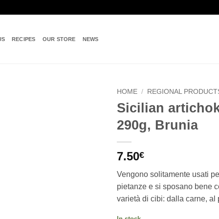
US
RECIPES
OUR STORE
NEWS
HOME
/
REGIONAL PRODUCT
Sicilian artichok
Add to
290g, Brunia
wishlist
7.50
€
Vengono solitamente usati pe
pietanze e si sposano bene 
varietà di cibi: dalla carne, al
In stock