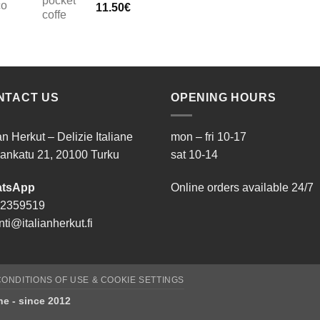
co
11.50
€
NTACT US
OPENING HOURS
ian Herkut – Delizie Italiane
mon – fri 10-17
ankatu 21, 20100 Turku
sat 10-14
tsApp
Online orders available 24/7
 2359519
ti@italianherkut.fi
ONDITIONS OF USE & COOKIE SETTINGS
ane - since 2012