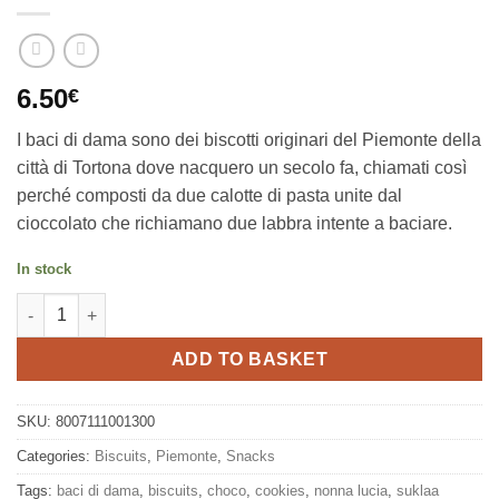
6.50
€
I baci di dama sono dei biscotti originari del Piemonte della
città di Tortona dove nacquero un secolo fa, chiamati così
perché composti da due calotte di pasta unite dal
cioccolato che richiamano due labbra intente a baciare.
In stock
Baci di Dama biscuits 150g, Nonna Lucia quantity
ADD TO BASKET
SKU:
8007111001300
Categories:
Biscuits
,
Piemonte
,
Snacks
Tags:
baci di dama
,
biscuits
,
choco
,
cookies
,
nonna lucia
,
suklaa