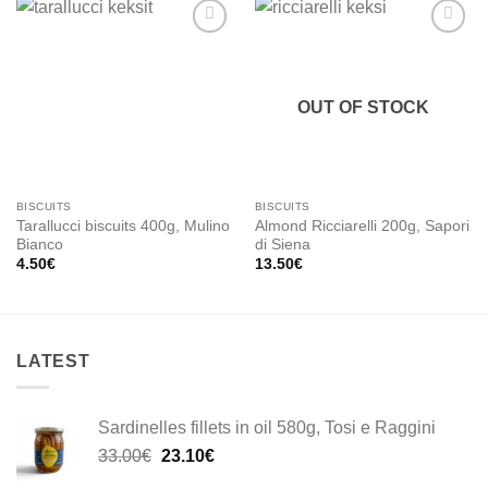
Add to
Add to
wishlist
wishlist
OUT OF STOCK
BISCUITS
BISCUITS
Tarallucci biscuits 400g, Mulino
Almond Ricciarelli 200g, Sapori
Bianco
di Siena
4.50
€
13.50
€
LATEST
Sardinelles fillets in oil 580g, Tosi e Raggini
Original
Current
33.00
€
23.10
€
price
price