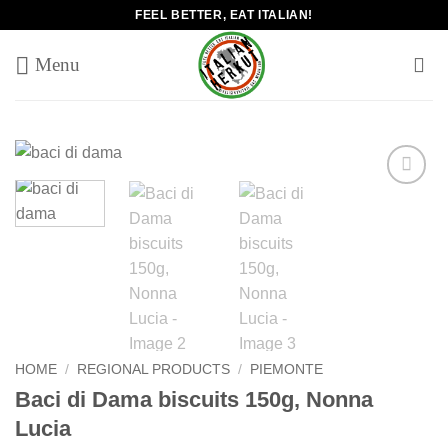
Skip
FEEL BETTER, EAT ITALIAN!
to
content
Add to
wishlist
HOME
/
REGIONAL PRODUCTS
/
PIEMONTE
Baci di Dama biscuits 150g, Nonna
Lucia