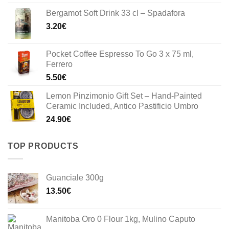
was:
is:
Bergamot Soft Drink 33 cl – Spadafora
33.00€.
23.10€.
3.20
€
Pocket Coffee Espresso To Go 3 x 75 ml,
Ferrero
5.50
€
Lemon Pinzimonio Gift Set – Hand-Painted
Ceramic Included, Antico Pastificio Umbro
24.90
€
TOP PRODUCTS
Guanciale 300g
13.50
€
Manitoba Oro 0 Flour 1kg, Mulino Caputo