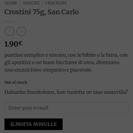
HOME
/
SNACKS
/
CRACKERS
Crostini 75g, San Carlo
1.90
€
puntino semplice e sincero, con le bibite o la birra, con
gli aperitivi o un buon bicchiere di vino, diventano
uno stuzzichino simpatico e piacevole.
Out of stock
Haluatko ilmoituksen, kun tuotetta on taas saatavilla?
ILMOITA MINULLE