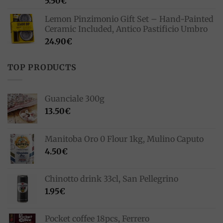
5.50
€
Lemon Pinzimonio Gift Set – Hand-Painted
Ceramic Included, Antico Pastificio Umbro
24.90
€
TOP PRODUCTS
Guanciale 300g
13.50
€
Manitoba Oro 0 Flour 1kg, Mulino Caputo
4.50
€
Chinotto drink 33cl, San Pellegrino
1.95
€
Pocket coffee 18pcs, Ferrero