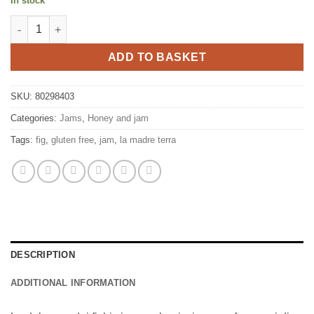
In stock
Fig jam 330g, Zuegg quantity
ADD TO BASKET
SKU:
80298403
Categories:
Jams
,
Honey and jam
Tags:
fig
,
gluten free
,
jam
,
la madre terra
DESCRIPTION
ADDITIONAL INFORMATION