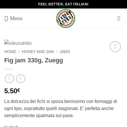
Skip
FEEL BETTER, EAT ITALIAN!
to
content
HOME
/
HONEY AND JAM
/
JAMS
Add to
Fig jam 330g, Zuegg
wishlist
5.50
€
La dolcezza dei fichi si sposa benissimo con formaggi di
ogni tipo, soprattutto quelli stagionati. E’ perfetta anche
semplicemente spalmata sul pane.