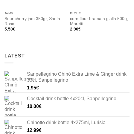
JAMS
FLOUR
Sour cherry jam 350gr, Santa
corn flour bramata gialla 500g,
Rosa
Moretti
5.50
€
2.90
€
LATEST
Sanpellegrino Chinò Extra Lime & Ginger drink
33cl, Sanpellegrino
1.95
€
Cocktail drink bottle 4x20cl, Sanpellegrino
10.00
€
Chinotto drink bottle 4x275ml, Lurisia
12.99
€