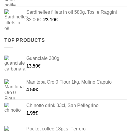
Sardinelles fillets in oil 580g, Tosi e Raggini
Original
Current
33.00
€
23.10
€
price
price
was:
is:
33.00€.
23.10€.
TOP PRODUCTS
Guanciale 300g
13.50
€
Manitoba Oro 0 Flour 1kg, Mulino Caputo
4.50
€
Chinotto drink 33cl, San Pellegrino
1.95
€
Pocket coffee 18pcs, Ferrero