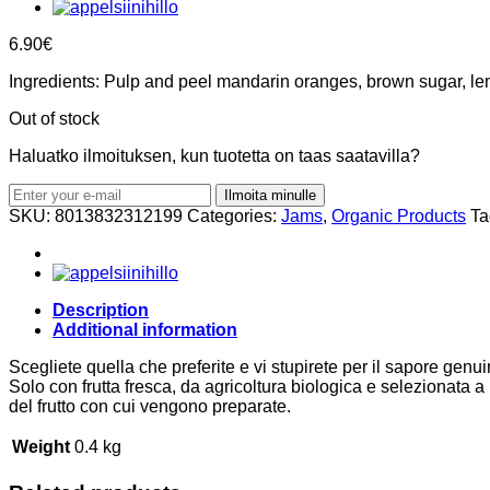
6.90
€
Ingredients: Pulp and peel mandarin oranges, brown sugar, le
Out of stock
Haluatko ilmoituksen, kun tuotetta on taas saatavilla?
Ilmoita minulle
SKU:
8013832312199
Categories:
Jams
,
Organic Products
Ta
Description
Additional information
Scegliete quella che preferite e vi stupirete per il sapore genu
Solo con frutta fresca, da agricoltura biologica e selezionata a
del frutto con cui vengono preparate.
Weight
0.4 kg