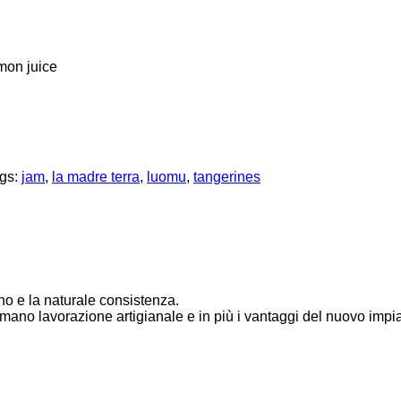
mon juice
gs:
jam
,
la madre terra
,
luomu
,
tangerines
ino e la naturale consistenza.
 mano lavorazione artigianale e in più i vantaggi del nuovo impian