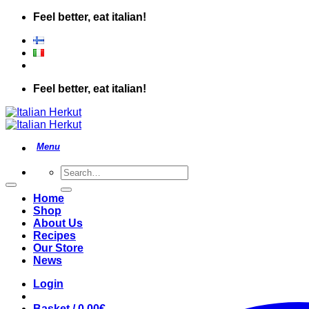
Skip
Feel better, eat italian!
to
content
Feel better, eat italian!
Search
for:
Home
Shop
About Us
Recipes
Our Store
News
Login
Basket /
0.00
€