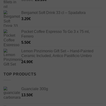
price
price
was:
is:
Bergamot Soft Drink 33 cl – Spadafora
33.00€.
23.10€.
3.20
€
Pocket Coffee Espresso To Go 3 x 75 ml,
Ferrero
5.50
€
Lemon Pinzimonio Gift Set – Hand-Painted
Ceramic Included, Antico Pastificio Umbro
24.90
€
TOP PRODUCTS
Guanciale 300g
13.50
€