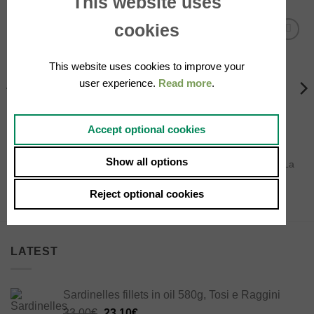
This website uses
cookies
Add to
Add to
wishlist
wishlist
This website uses cookies to improve your
user experience.
Read more
.
Accept optional cookies
JAMS
JAMS
Show all options
chestnuts jam 350g, Santa
Organic orange jam 230g, La
Rosa
Madre Terra
5.90
€
6.90
€
Reject optional cookies
LATEST
Sardinelles fillets in oil 580g, Tosi e Raggini
Original
Current
33.00
€
23.10
€