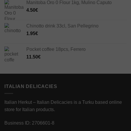
Manitoba Oro 0 Flour 1kg, Mulino Caputo
4.50
€
Chinotto drink 33cl, San Pellegrino
1.95
€
Pocket coffee 18pcs, Ferrero
11.50
€
ITALIAN DELICACIES
Italian Herkut – Italian Delicacies is a Turku based online
store for Italian products.
Business ID: 2706601-8