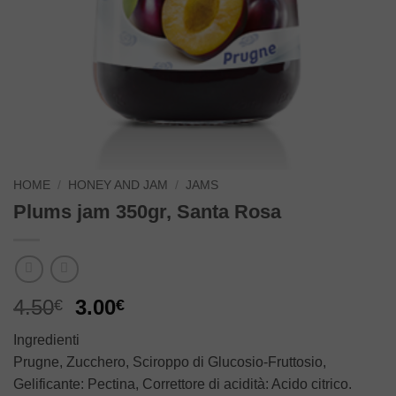
HOME
/
HONEY AND JAM
/
JAMS
Plums jam 350gr, Santa Rosa
Original
Current
4.50
3.00
€
€
price
price
Ingredienti
was:
is:
Prugne, Zucchero, Sciroppo di Glucosio-Fruttosio,
4.50€.
3.00€.
Gelificante: Pectina, Correttore di acidità: Acido citrico.