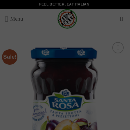
Skip
FEEL BETTER, EAT ITALIAN!
to
content
Sale!
Add to
wishlist