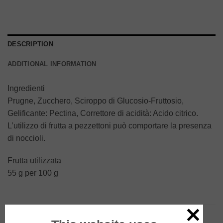
DESCRIPTION
ADDITIONAL INFORMATION
Ingredienti
Prugne, Zucchero, Sciroppo di Glucosio-Fruttosio,
Gelificante: Pectina, Correttore di acidità: Acido citrico.
L’utilizzo di frutta a pezzettoni può comportare la presenza
di noccioli.
Frutta utilizzata
55 g per 100 g
RELATED PRODUCTS