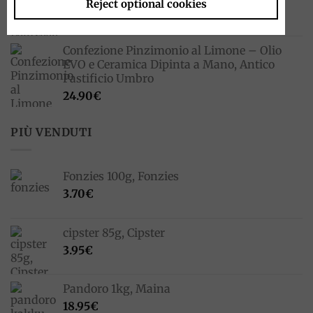
Reject optional cookies
Ferrero
5.50
€
Confezione Pinzimonio al Limone – Olio
EVO e Ceramica Dipinta a Mano, Antico
Pastificio Umbro
24.90
€
PIÙ VENDUTI
Fonzies 100g, Fonzies
3.70
€
cipster 85g, Cipster
3.95
€
Pandoro 1kg, Maina
18.95
€