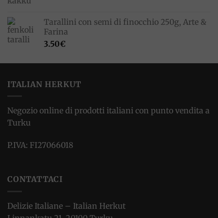
Tarallini con semi di finocchio 250g, Arte &
Farina
3.50
€
ITALIAN HERKUT
Negozio online di prodotti italiani con punto vendita a
Turku
P.IVA: FI27066018
CONTATTACI
Delizie Italiane – Italian Herkut
Linnankatu 21, 20100 Turku