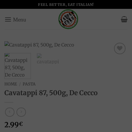
Salta
FEEL BETTER, EAT ITALIAN!
ai
contenuti
Add to
wishlist
HOME
/
PASTA
Cavatappi 87, 500g, De Cecco
2.99
€