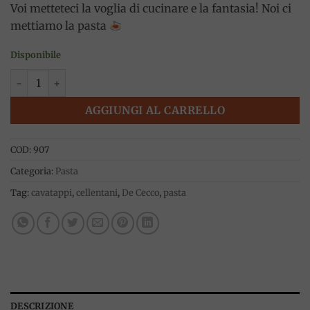
Voi metteteci la voglia di cucinare e la fantasia! Noi ci
mettiamo la pasta
Disponibile
Cavatappi 87, 500g, De Cecco quantità
AGGIUNGI AL CARRELLO
COD:
907
Categoria:
Pasta
Tag:
cavatappi
,
cellentani
,
De Cecco
,
pasta
DESCRIZIONE