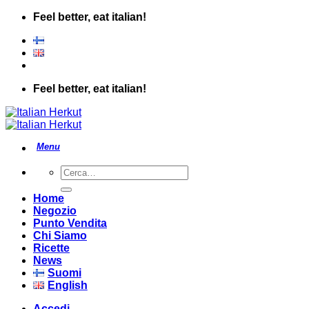
Salta
Feel better, eat italian!
ai
contenuti
Feel better, eat italian!
Cerca:
Home
Negozio
Punto Vendita
Chi Siamo
Ricette
News
Suomi
English
Accedi