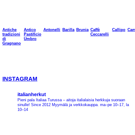
Antiche
Antico
Antonelli
Barilla
Brunia
Caffè
Callipo
Cam
tradizioni
Pastificio
Ceccarelli
di
Umbro
Gragnano
INSTAGRAM
italianherkut
Pieni pala Italiaa Turussa – aitoja italialaisia herkkuja suoraan
sinulle!
Since 2012
Myymälä ja verkkokauppa.
ma–pe 10–17, la
10–14