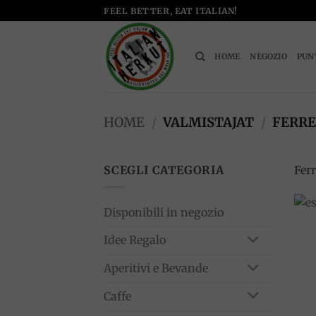
Salta
FEEL BETTER, EAT ITALIAN!
ai
contenuti
HOME
NEGOZIO
PUN
HOME
/
VALMISTAJAT
/
FERRE
SCEGLI CATEGORIA
Ferr
Disponibili in negozio
Idee Regalo
Aperitivi e Bevande
Caffe