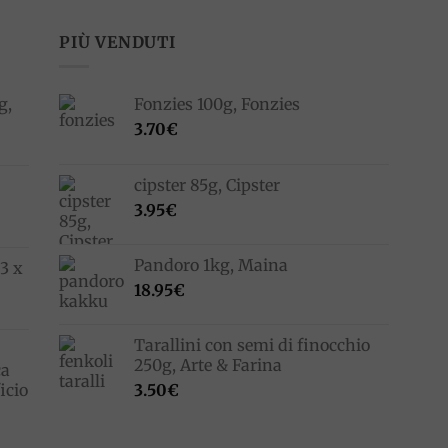
PIÙ VENDUTI
g,
Fonzies 100g, Fonzies
3.70
€
cipster 85g, Cipster
3.95
€
Pandoro 1kg, Maina
3 x
18.95
€
Tarallini con semi di finocchio
250g, Arte & Farina
ca
icio
3.50
€