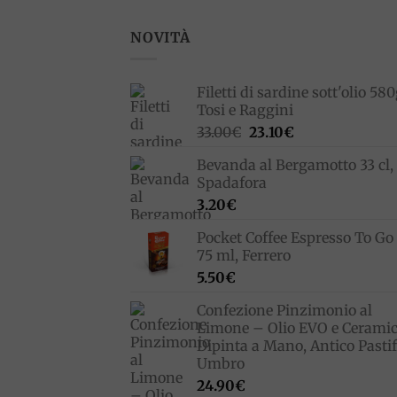
NOVITÀ
Filetti di sardine sott'olio 580
Tosi e Raggini
Il
Il
33.00
€
23.10
€
prezzo
prezzo
Bevanda al Bergamotto 33 cl,
originale
attuale
Spadafora
era:
è:
3.20
€
33.00€.
23.10€.
Pocket Coffee Espresso To Go 
75 ml, Ferrero
5.50
€
Confezione Pinzimonio al
Limone – Olio EVO e Cerami
Dipinta a Mano, Antico Pastif
Umbro
24.90
€