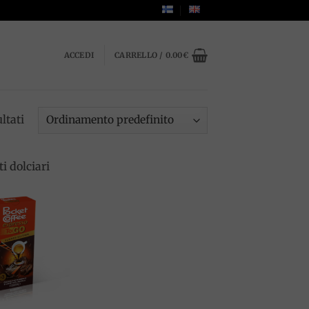
ACCEDI
CARRELLO /
0.00
€
ltati
i dolciari
Add to
wishlist