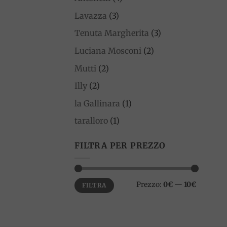
Lavazza
(3)
Tenuta Margherita
(3)
Luciana Mosconi
(2)
Mutti
(2)
Illy
(2)
la Gallinara
(1)
taralloro
(1)
FILTRA PER PREZZO
Prezzo
Prezzo
Prezzo:
0€
—
10€
FILTRA
Min
Max