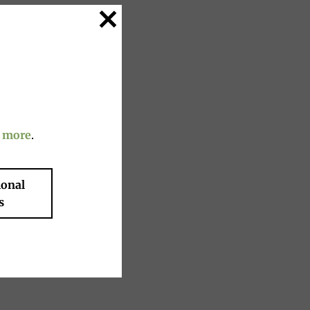
 more
.
ional
s