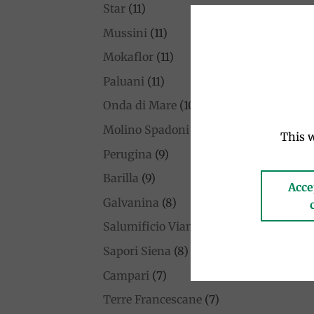
Star
(11)
Mussini
(11)
Mokaflor
(11)
Paluani
(11)
Onda di Mare
(10)
Molino Spadoni
(10)
This w
Perugina
(9)
Barilla
(9)
Acce
Galvanina
(8)
Salumificio Viani
(8)
Sapori Siena
(8)
Campari
(7)
Terre Francescane
(7)