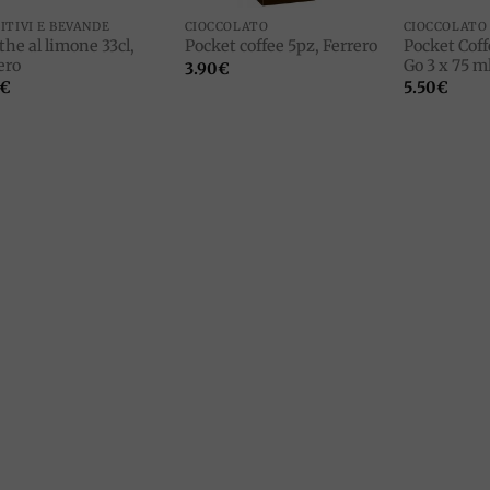
ITIVI E BEVANDE
CIOCCOLATO
CIOCCOLATO
the al limone 33cl,
Pocket Coff
Pocket coffee 5pz, Ferrero
ero
Go 3 x 75 ml
3.90
€
€
5.50
€