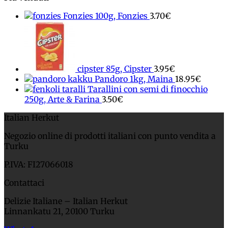
Fonzies 100g, Fonzies
3.70
€
cipster 85g, Cipster
3.95
€
Pandoro 1kg, Maina
18.95
€
Tarallini con semi di finocchio
250g, Arte & Farina
3.50
€
Italian Herkut
Negozio online di prodotti italiani con punto vendita a
Turku
P.IVA: FI27066018
Contattaci
Delizie Italiane – Italian Herkut
Linnankatu 21, 20100 Turku