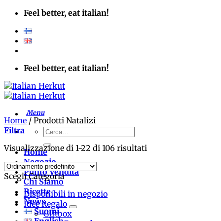
Salta
Feel better, eat italian!
ai
contenuti
Feel better, eat italian!
Home
/
Prodotti Natalizi
Filtra
Cerca:
Visualizzazione di 1-22 di 106 risultati
Home
Negozio
Punto Vendita
Scegli Categoria
Chi Siamo
Ricette
Disponibili in negozio
News
Idee Regalo
Suomi
Giftbox