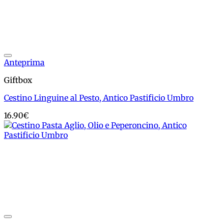
Add to wishlist
Anteprima
Giftbox
Cestino Linguine al Pesto, Antico Pastificio Umbro
16.90
€