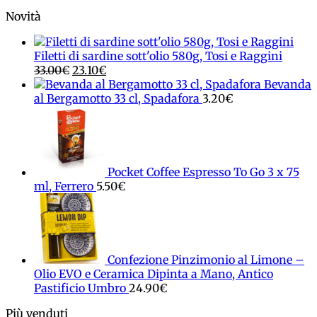
Novità
Filetti di sardine sott'olio 580g, Tosi e Raggini
Il
Il
33.00
€
23.10
€
prezzo
prezzo
Bevanda
originale
attuale
al Bergamotto 33 cl, Spadafora
3.20
€
era:
è:
33.00€.
23.10€.
Pocket Coffee Espresso To Go 3 x 75
ml, Ferrero
5.50
€
Confezione Pinzimonio al Limone –
Olio EVO e Ceramica Dipinta a Mano, Antico
Pastificio Umbro
24.90
€
Più venduti