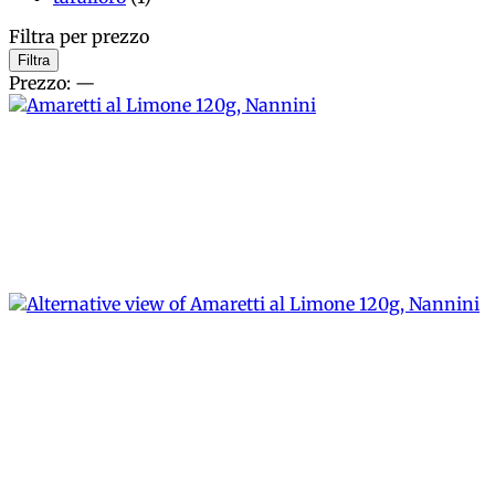
Filtra per prezzo
Prezzo
Prezzo
Filtra
Min
Max
Prezzo:
—