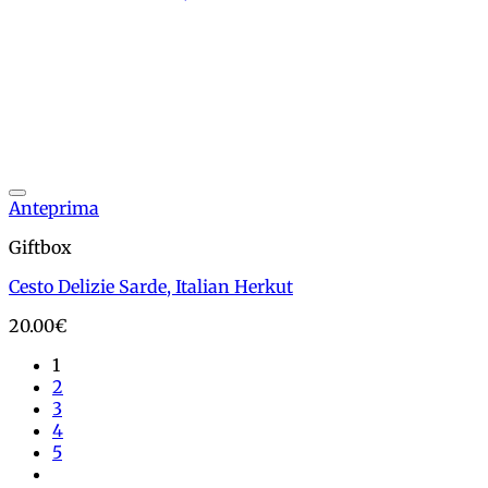
Add to wishlist
Anteprima
Giftbox
Cesto Delizie Sarde, Italian Herkut
20.00
€
1
2
3
4
5