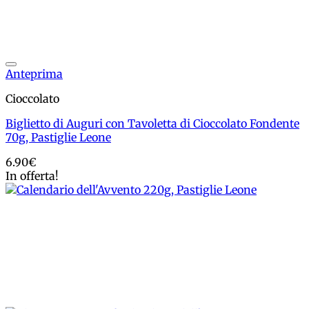
Add to wishlist
Anteprima
Cioccolato
Biglietto di Auguri con Tavoletta di Cioccolato Fondente
70g, Pastiglie Leone
6.90
€
In offerta!