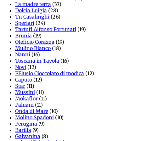
La madre terra
(37)
Dolcia Luigia
(28)
Tn Casalinghi
(26)
Sperlari
(24)
Tartufi Alfonso Fortunati
(19)
Brunia
(19)
Oleficio Corazza
(19)
Mulino Bianco
(18)
Nanni
(16)
Toscana in Tavola
(16)
Novi
(12)
PElusio Cioccolato di modica
(12)
Caputo
(12)
Star
(11)
Mussini
(11)
Mokaflor
(11)
Paluani
(11)
Onda di Mare
(10)
Molino Spadoni
(10)
Perugina
(9)
Barilla
(9)
Galvanina
(8)