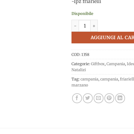
-1pz friarielli
Disponibile
Cesto delizie campane, Italia
AGGIUNGI AL CA
COD:
1358
Categorie:
Giftbox
,
Campania
,
Ide
Natalizi
Tag:
campania
,
campania
,
friariell
marzano