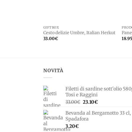
GIFTBOX
PROD
Cesto delizie Umbre, Italian Herkut
Pane
33.00
€
18.9
NOVITÀ
Filetti di sardine sott'olio 580
Tosi e Raggini
Il
Il
33.00
€
23.10
€
prezzo
prezzo
Bevanda al Bergamotto 33 cl,
originale
attuale
Spadafora
era:
è:
3.20
€
33.00€.
23.10€.