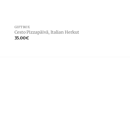
GIFTBOX
GIFTBOX
Cesto delizie calabr
Cesto Pizzapäivä, Italian Herkut
Herkut
35.00
€
28.00
€