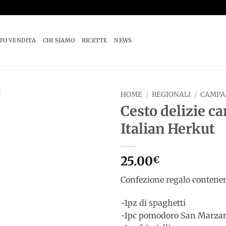
TO VENDITA
CHI SIAMO
RICETTE
NEWS
HOME
/
REGIONALI
/
CAMPA
Cesto delizie c
Add to
Italian Herkut
wishlist
25.00
€
Confezione regalo contenen
-1pz di spaghetti
-1pc pomodoro San Marza