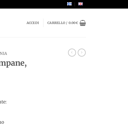
ACCEDI
CARRELLO /
0.00
€
NIA
ampane,
te:
no