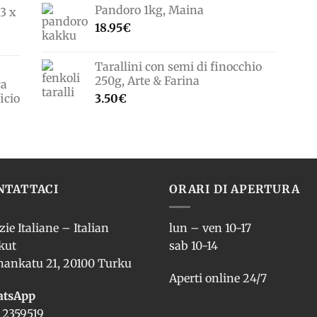
Pandoro 1kg, Maina
3 x
18.95
€
Tarallini con semi di finocchio
250g, Arte & Farina
ca
icio
3.50
€
NTATTACI
ORARI DI APERTURA
zie Italiane – Italian
lun – ven 10-17
kut
sab 10-14
nankatu 21, 20100 Turku
Aperti online 24/7
tsApp
 2359519