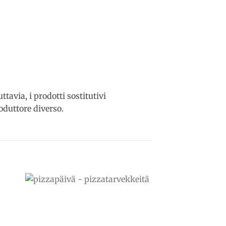
tavia, i prodotti sostitutivi
duttore diverso.
to
Add to
ist
wishlist