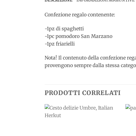
DESCRIZIONE
INFORMAZIONI AGGIUNTIVE
Confezione regalo contenente:
-1pz di spaghetti
-1pc pomodoro San Marzano
-1pz friarielli
Nota! Il contenuto della confezione regal
provengono sempre dalla stessa categor
PRODOTTI CORRELATI
Add to
wishlist