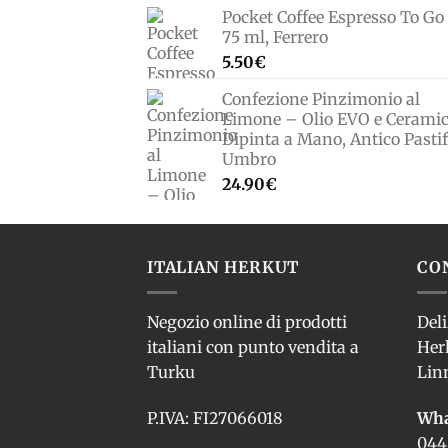
Pocket Coffee Espresso To Go 
75 ml, Ferrero
5.50
€
Confezione Pinzimonio al
Limone – Olio EVO e Cerami
Dipinta a Mano, Antico Pastif
Umbro
24.90
€
ITALIAN HERKUT
CO
Negozio online di prodotti
Deli
italiani con punto vendita a
Her
Turku
Lin
P.IVA: FI27066018
Wha
044