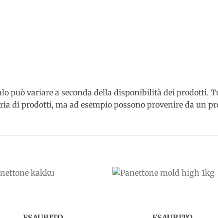
o può variare a seconda della disponibilità dei prodotti. Tut
ia di prodotti, ma ad esempio possono provenire da un pro
Add to
Add 
wishlist
wishl
ESAURITO
ESAURITO