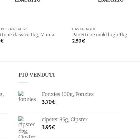
OTTI NATALIZI
CASALINGHI
ttone classico 1kg, Maina
Panettone mold high 1kg
5
€
2.50
€
PIÙ VENDUTI
g,
Fonzies 100g, Fonzies
3.70
€
cipster 85g, Cipster
3.95
€