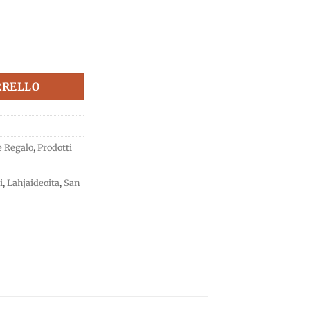
n Herkut quantità
RRELLO
e Regalo
,
Prodotti
i
,
Lahjaideoita
,
San