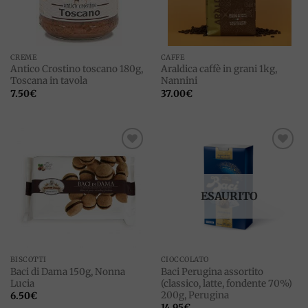
CREME
CAFFE
Antico Crostino toscano 180g,
Araldica caffè in grani 1kg,
Toscana in tavola
Nannini
7.50
€
37.00
€
Add to
Add to
wishlist
wishlist
ESAURITO
BISCOTTI
CIOCCOLATO
Baci di Dama 150g, Nonna
Baci Perugina assortito
Lucia
(classico, latte, fondente 70%)
200g, Perugina
6.50
€
14.95
€