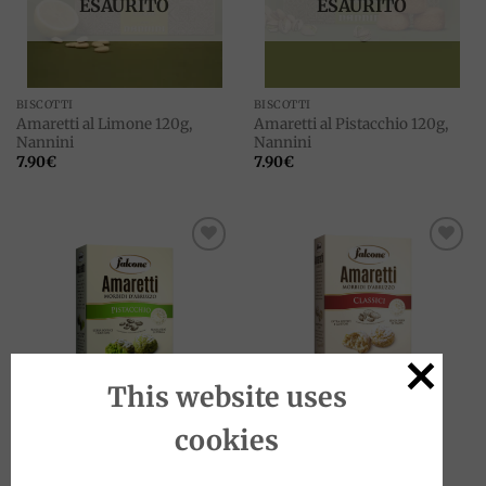
ESAURITO
ESAURITO
BISCOTTI
BISCOTTI
Amaretti al Limone 120g,
Amaretti al Pistacchio 120g,
Nannini
Nannini
7.90
€
7.90
€
Add to
Add to
wishlist
wishlist
This website uses
BISCOTTI
BISCOTTI
cookies
Amaretti al pistacchio morbidi
Amaretti morbidi 170g,
170g, Falcone
Falcone
5.50
€
5.50
€