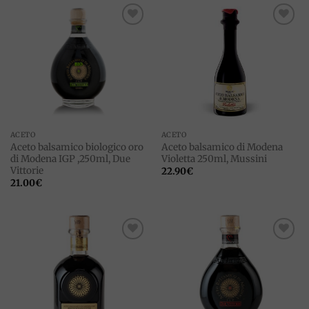
Add to
Add to
wishlist
wishlist
ACETO
ACETO
Aceto balsamico biologico oro
Aceto balsamico di Modena
di Modena IGP ,250ml, Due
Violetta 250ml, Mussini
Vittorie
22.90
€
21.00
€
Add to
Add to
wishlist
wishlist