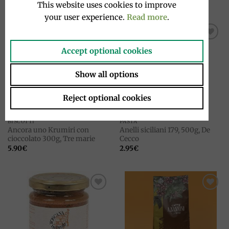
This website uses cookies to improve
your user experience.
Read more
.
Add to
Add to
Accept optional cookies
wishlist
wishlist
ESAURITO
Show all options
Reject optional cookies
BISCOTTI
PASTA
Ancora uno Krumiri con
Anelli siciliani 179, 500g, De
cioccolato 300g, Tre marie
Cecco
5.90
€
2.95
€
Add to
Add to
wishlist
wishlist