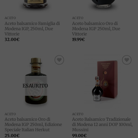
ACETO
ACETO
Aceto balsamico Famiglia di
Aceto balsamico Oro di
Modena IGP, 250ml, Due
Modena IGP 250ml, Due
Vittorie
Vittorie
32.00
€
19.99
€
Add to
Add to
wishlist
wishlist
ESAURITO
ACETO
ACETO
Aceto balsamico Oro di
Aceto Balsamico Tradizionale
Modena IGP 250ml, Edizione
di Modena 12 anni DOP 100ml,
Speciale Italian Herkut
Mussini
25.00
€
99.00
€