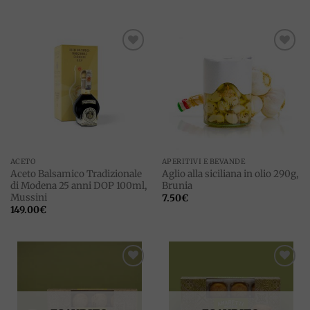
Add to
Add to
wishlist
wishlist
ACETO
APERITIVI E BEVANDE
Aceto Balsamico Tradizionale
Aglio alla siciliana in olio 290g,
di Modena 25 anni DOP 100ml,
Brunia
Mussini
7.50
€
149.00
€
Add to
Add to
wishlist
wishlist