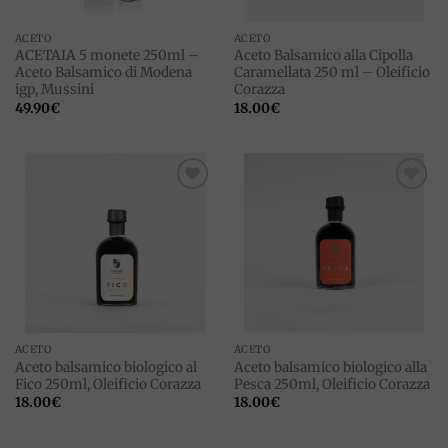
ACETO
ACETO
ACETAIA 5 monete 250ml –
Aceto Balsamico alla Cipolla
Aceto Balsamico di Modena
Caramellata 250 ml – Oleificio
igp, Mussini
Corazza
49.90
€
18.00
€
Add to
Add to
wishlist
wishlist
ACETO
ACETO
Aceto balsamico biologico al
Aceto balsamico biologico alla
Fico 250ml, Oleificio Corazza
Pesca 250ml, Oleificio Corazza
18.00
€
18.00
€