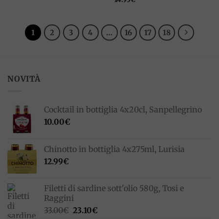
1
2
3
4
…
16
17
18
NOVITÀ
Cocktail in bottiglia 4x20cl, Sanpellegrino
10.00
€
Chinotto in bottiglia 4x275ml, Lurisia
12.99
€
Filetti di sardine sott'olio 580g, Tosi e
Raggini
Il
Il
33.00
€
23.10
€