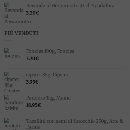
prezzo
prezzo
Bevanda al Bergamotto 33 cl, Spadafora
originale
attuale
3.20
€
era:
è:
33.00€.
23.10€.
PIÙ VENDUTI
Fonzies 100g, Fonzies
3.70
€
cipster 85g, Cipster
3.95
€
Pandoro 1kg, Maina
18.95
€
Tarallini con semi di finocchio 250g, Arte &
Farina