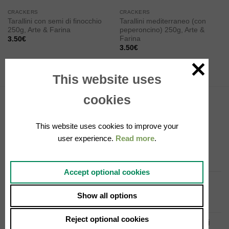
CRACKERS
CRACKERS
Tarallini con semi di finocchio
Tarallini mediterraneo (con
250g, Arte & Farina
peperoncino) 250g, Arte &
Farina
3.50
€
3.50
€
This website uses
cookies
NOVITÀ
This website uses cookies to improve your
user experience.
Read more
.
Cocktail in bottiglia 4x20cl, Sanpellegrino
10.00
€
Accept optional cookies
Chinotto in bottiglia 4x275ml, Lurisia
12.99
€
Show all options
Reject optional cookies
Filetti di sardine sott'olio 580g, Tosi e Raggini