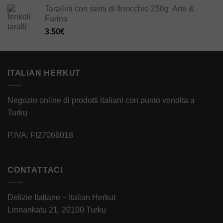
Tarallini con semi di finocchio 250g, Arte &
Farina
3.50
€
ITALIAN HERKUT
Negozio online di prodotti italiani con punto vendita a
Turku
P.IVA: FI27066018
CONTATTACI
Delizie Italiane – Italian Herkut
Linnankatu 21, 20100 Turku