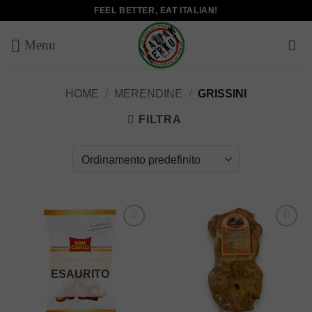
Salta
FEEL BETTER, EAT ITALIAN!
ai
contenuti
HOME
/
MERENDINE
/
GRISSINI
FILTRA
Add to
Add to
wishlist
wishlist
ESAURITO