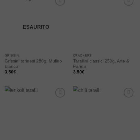
Add to
Add to
wishlist
wishlist
ESAURITO
GRISSINI
CRACKERS
Grissini torinesi 280g, Mulino
Tarallini classici 250g, Arte &
Bianco
Farina
3.50
€
3.50
€
Add to
Add to
wishlist
wishlist