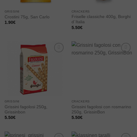
GRISSINI
CRACKERS
Friselle classiche 400g, Borghi
Crostini 75g, San Carlo
d´Italia
1.90
€
5.50
€
Add to
Add to
wishlist
wishlist
GRISSINI
CRACKERS
Grissini fagolosi 250g,
Grissini fagolosi con rosmarino
Grissinbon
250g, GrissinBon
5.50
€
5.50
€