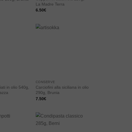
La Madre Terra
6.50
€
Add to
Add to
wishlist
wishlist
CONSERVE
iati in olio 540g,
Carciofini alla siciliana in olio
razza
290g, Brunia
7.50
€
Add to
Add to