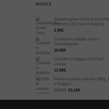
NOVITÀ
Sanpellegrino Chinò Extra Lime
Zenzero 33cl, San Pellegrino
1.95
€
Cocktail in bottiglia 4x20cl,
Sanpellegrino
10.00
€
Chinotto in bottiglia 4x275ml,
Lurisia
12.99
€
Filetti di sardine sott'olio 580g, 
e Raggini
Il
Il
33.00
€
23.10
€
prezzo
prezzo
originale
attuale
era:
è: