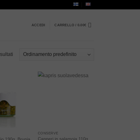
ACCEDI
CARRELLO /
0.00
€
sultati
Add to
Add to
wishlist
wishlist
CONSERVE
Capperi in salamoia 110g,
lio 190g, Brunia