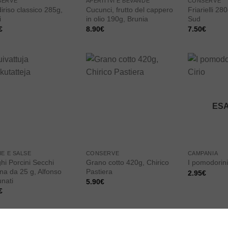
SERVE
APERITIVI E BEVANDE
CONSERVE
iriso classico 285g,
Cucunci, frutto del cappero
Friarielli 28
i
in olio 190g, Brunia
Sud
€
8.90
€
7.50
€
Add to
Add to
wishlist
wishlist
ES
IE E SALSE
CONSERVE
CAMPANIA
hi Porcini Secchi
Grano cotto 420g, Chirico
I pomodorini
ina da 25 g, Alfonso
Pastiera
2.95
€
unati
5.90
€
€