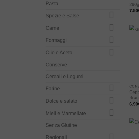
Pasta
290g
7.50
Spezie e Salse
Carne
Formaggi
Olio e Aceto
Conserve
Cereali e Legumi
CON
Farine
Capp
Brun
Dolce e salato
6.90
Mieli e Marmellate
Senza Glutine
Regionali