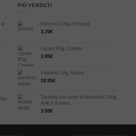
PIÙ VENDUTI
 e
Fonzies 100g, Fonzies
3.70
€
cipster 85g, Cipster
3.95
€
Pandoro 1kg, Maina
18.95
€
Tarallini con semi di finocchio 250g,
Tosi
Arte & Farina
3.50
€