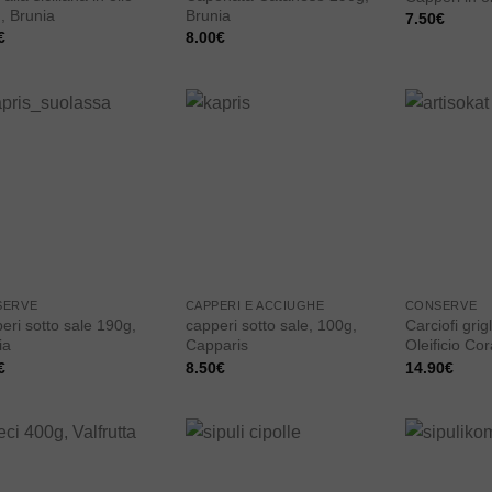
, Brunia
Brunia
7.50
€
€
8.00
€
Add to
Add to
wishlist
wishlist
SERVE
CAPPERI E ACCIUGHE
CONSERVE
eri sotto sale 190g,
capperi sotto sale, 100g,
Carciofi grigl
ia
Capparis
Oleificio Co
€
8.50
€
14.90
€
Add to
Add to