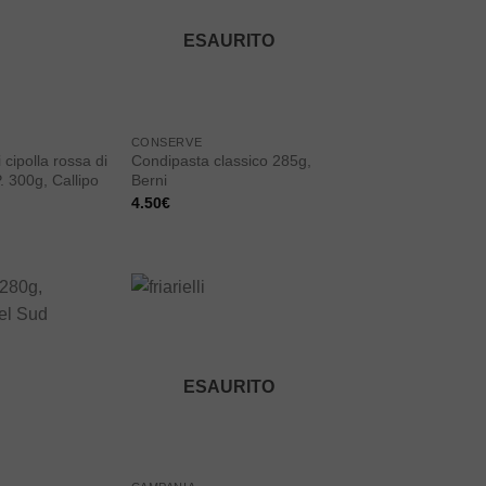
wishlist
wishlist
ESAURITO
CONSERVE
cipolla rossa di
Condipasta classico 285g,
. 300g, Callipo
Berni
4.50
€
Add to
Add to
wishlist
wishlist
ESAURITO