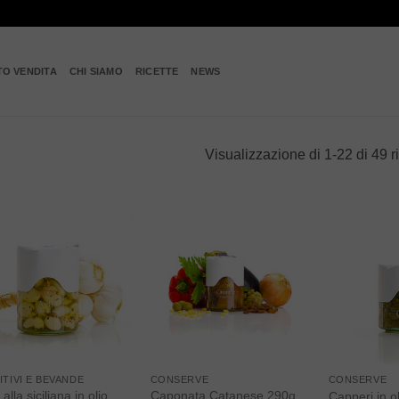
TO VENDITA
CHI SIAMO
RICETTE
NEWS
Visualizzazione di 1-22 di 49 ri
Add to
Add to
wishlist
wishlist
ITIVI E BEVANDE
CONSERVE
CONSERVE
 alla siciliana in olio
Caponata Catanese 290g,
Capperi in o