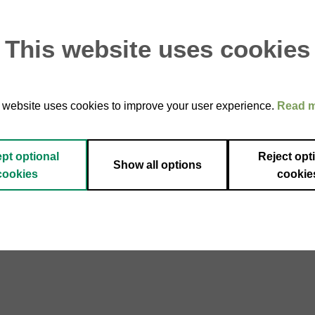
Add to
Add to
wishlist
wishlist
This website uses cookies
ESAURITO
 website uses cookies to improve your user experience.
Read 
SERVE
CONSERVE
nzane grigliate alla
Mostarda di frutta 380g,
iana in olio 290g, Brunia
Sperlari
pt optional
Reject opt
€
10.90
€
Show all options
cookies
cookie
1
2
3