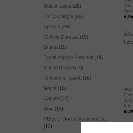
CON
Cond
Dolcia Luigia
(28)
Bern
Tn Casalinghi
(26)
4.50
Sperlari
(24)
Oleficio Corazza
(19)
Brunia
(19)
Tartufi Alfonso Fortunati
(19)
Mulino Bianco
(18)
Toscana in Tavola
(16)
Nanni
(16)
SPEZ
Fung
Caputo
(12)
bust
Fort
Novi
(12)
6.00
PElusio Cioccolato di modica
(12)