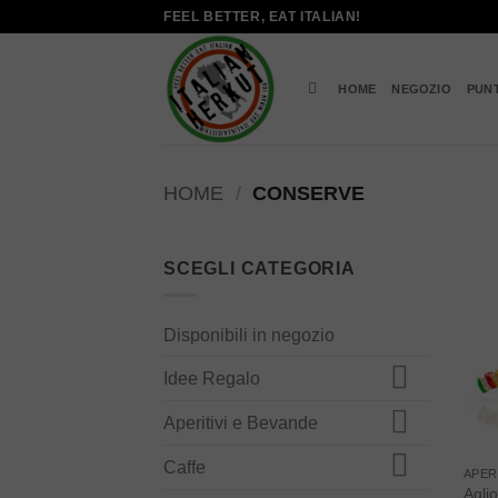
Salta
FEEL BETTER, EAT ITALIAN!
ai
contenuti
HOME
NEGOZIO
PUN
HOME
/
CONSERVE
SCEGLI CATEGORIA
Disponibili in negozio
Idee Regalo
Aperitivi e Bevande
Caffe
APER
Aglio