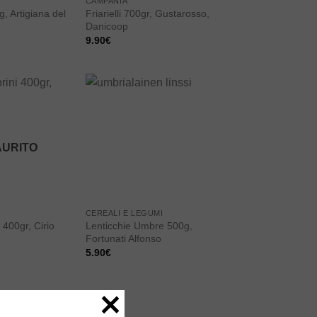
CAMPANIA
0g, Artigiana del
Friarielli 700gr, Gustarosso,
Danicoop
9.90
€
Add to
Add to
wishlist
wishlist
AURITO
CEREALI E LEGUMI
Lenticchie Umbre 500g,
 400gr, Cirio
Fortunati Alfonso
5.90
€