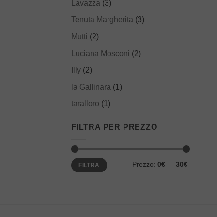
Lavazza
(3)
Tenuta Margherita
(3)
Mutti
(2)
Luciana Mosconi
(2)
Illy
(2)
la Gallinara
(1)
taralloro
(1)
FILTRA PER PREZZO
Prezzo
Prezzo
Prezzo:
0€
—
30€
FILTRA
Min
Max