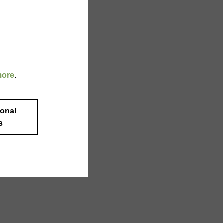
more
.
ional
s