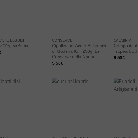
wishlist
wishlist
ALI E LEGUMI
CONSERVE
CALABRIA
Cipolline all’Aceto Balsamico
Composta di 
400g, Valfrutta
di Modena IGP 290g, Le
Tropea I.G.P
€
Conserve della Nonna
9.50
€
5.50
€
Add to
Add to
wishlist
wishlist