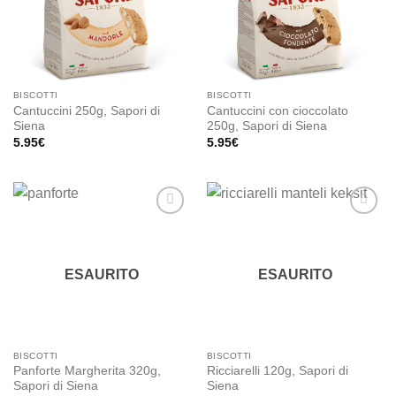
BISCOTTI
BISCOTTI
Cantuccini 250g, Sapori di
Cantuccini con cioccolato
Siena
250g, Sapori di Siena
5.95
€
5.95
€
Add to
Add to
wishlist
wishlist
ESAURITO
ESAURITO
BISCOTTI
BISCOTTI
Panforte Margherita 320g,
Ricciarelli 120g, Sapori di
Sapori di Siena
Siena