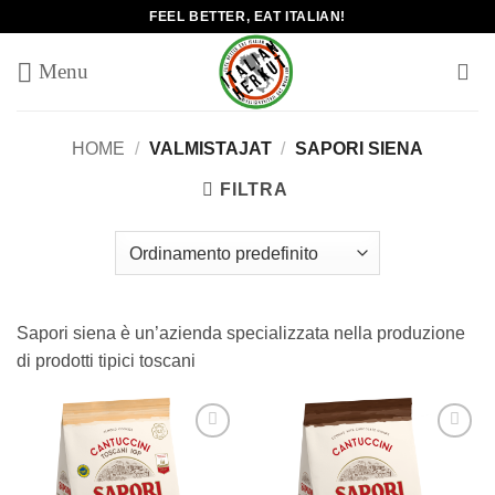
Salta
FEEL BETTER, EAT ITALIAN!
ai
contenuti
HOME
/
VALMISTAJAT
/
SAPORI SIENA
FILTRA
Sapori siena è un’azienda specializzata nella produzione
di prodotti tipici toscani
Add to
Add to
wishlist
wishlist