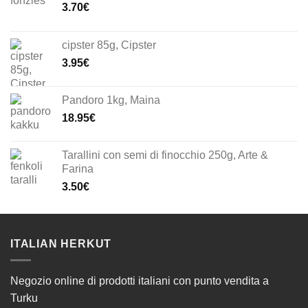
3.70
€
cipster 85g, Cipster
3.95
€
Pandoro 1kg, Maina
18.95
€
Tarallini con semi di finocchio 250g, Arte &
Farina
3.50
€
ITALIAN HERKUT
Negozio online di prodotti italiani con punto vendita a
Turku