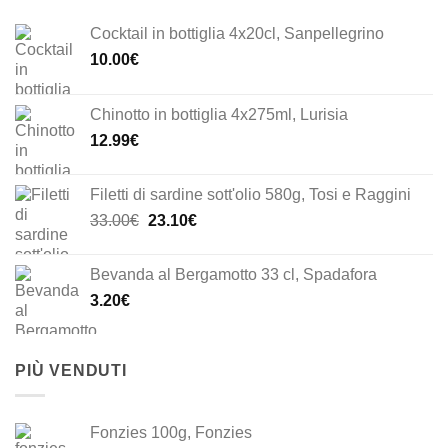
Cocktail in bottiglia 4x20cl, Sanpellegrino
10.00
€
Chinotto in bottiglia 4x275ml, Lurisia
12.99
€
Filetti di sardine sott'olio 580g, Tosi e Raggini
Il
Il
33.00
€
23.10
€
prezzo
prezzo
originale
attuale
Bevanda al Bergamotto 33 cl, Spadafora
era:
è:
3.20
€
33.00€.
23.10€.
PIÙ VENDUTI
Fonzies 100g, Fonzies