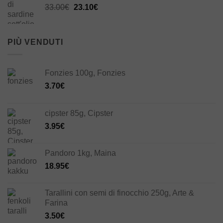
Il
Il
33.00
€
23.10
€
prezzo
prezzo
originale
attuale
era:
è:
PIÙ VENDUTI
33.00€.
23.10€.
Fonzies 100g, Fonzies
3.70
€
cipster 85g, Cipster
3.95
€
Pandoro 1kg, Maina
18.95
€
Tarallini con semi di finocchio 250g, Arte &
Farina
3.50
€