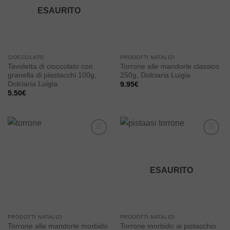
ESAURITO
CIOCCOLATO
PRODOTTI NATALIZI
Tavoletta di cioccolato con
Torrone alle mandorle classico
granella di piastacchi 100g,
250g, Dolciaria Luigia
Dolciaria Luigia
9.95
€
5.50
€
Add to
Add to
wishlist
wishlist
ESAURITO
PRODOTTI NATALIZI
PRODOTTI NATALIZI
Torrone alle mandorle morbido
Torrone morbido al pistacchio