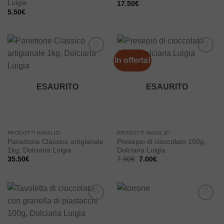
Luigia
17.50
€
5.50
€
In offerta!
Add to
Add to
wishlist
wishlist
ESAURITO
ESAURITO
PRODOTTI NATALIZI
PRODOTTI NATALIZI
Panettone Classico artigianale
Presepio di cioccolato 150g,
1kg, Dolciaria Luigia
Dolciaria Luigia
Il
Il
35.50
€
7.90
€
7.00
€
prezzo
prezzo
originale
attuale
era:
è:
7.90€.
7.00€.
Add to
Add to
wishlist
wishlist