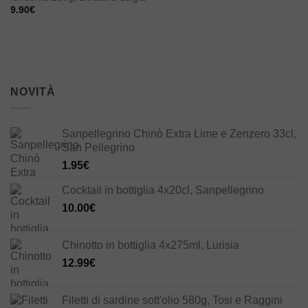
9.90
€
NOVITÀ
Sanpellegrino Chinò Extra Lime e Zenzero 33cl,
San Pellegrino
1.95
€
Cocktail in bottiglia 4x20cl, Sanpellegrino
10.00
€
Chinotto in bottiglia 4x275ml, Lurisia
12.99
€
Filetti di sardine sott'olio 580g, Tosi e Raggini