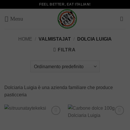
Salta
FEEL BETTER, EAT ITALIAN!
ai
contenuti
HOME
/
VALMISTAJAT
/
DOLCIA LUIGIA
FILTRA
Dolciaria Luigia è una azienda familiare che produce
pasticceria
Add to
Add to
wishlist
wishlist