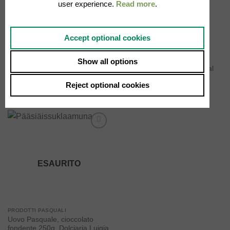
user experience.
Read more
.
ESAURITO
Accept optional cookies
PRODOTTI PASQUALI
PRODOTTI PASQUALI
Show all options
Uovo Pasquale, cioccolato al
Uovo Pasquale, cioccolato al
latte 250g, Dolciaria Luigia
latte 3kg, Dolciaria Luigia
Reject optional cookies
9.90
€
99.00
€
Add to
wishlist
ESAURITO
PRODOTTI PASQUALI
Uovo Pasquale, cioccolato
fondente 250g, Dolciaria Luigia