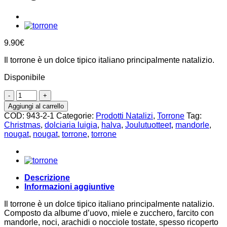
9.90
€
Il torrone è un dolce tipico italiano principalmente natalizio.
Disponibile
Torrone
alle
Aggiungi al carrello
mandorle
COD:
943-2-1
Categorie:
Prodotti Natalizi
,
Torrone
Tag:
morbido
Christmas
,
dolciaria luigia
,
halva
,
Joulutuotteet
,
mandorle
,
250g,
nougat
,
nougat
,
torrone
,
torrone
Dolciaria
Luigia
quantità
Descrizione
Informazioni aggiuntive
Il torrone è un dolce tipico italiano principalmente natalizio.
Composto da albume d’uovo, miele e zucchero, farcito con
mandorle, noci, arachidi o nocciole tostate, spesso ricoperto