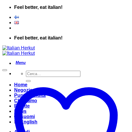
Salta
Feel better, eat italian!
ai
contenuti
Feel better, eat italian!
Cerca:
Home
Negozio
Punto Vendita
Chi Siamo
Ricette
News
Suomi
English
Accedi