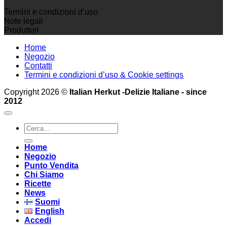
Termini e condizioni d’uso
Note legali
Produttori
Home
Negozio
Contatti
Termini e condizioni d’uso & Cookie settings
Copyright 2026 ©
Italian Herkut -Delizie Italiane - since
2012
Cerca:
Home
Negozio
Punto Vendita
Chi Siamo
Ricette
News
Suomi
English
Accedi