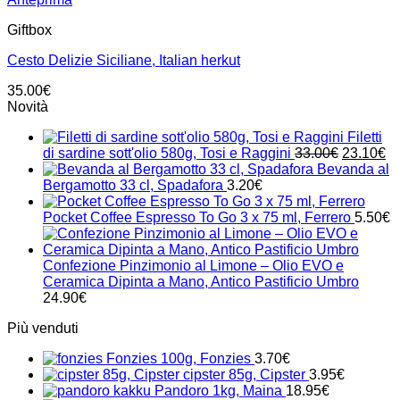
Giftbox
Cesto Delizie Siciliane, Italian herkut
35.00
€
Novità
Filetti
Il
Il
di sardine sott'olio 580g, Tosi e Raggini
33.00
€
23.10
€
prezzo
pr
Bevanda al
originale
at
Bergamotto 33 cl, Spadafora
3.20
€
era:
è:
33.00€.
23
Pocket Coffee Espresso To Go 3 x 75 ml, Ferrero
5.50
€
Confezione Pinzimonio al Limone – Olio EVO e
Ceramica Dipinta a Mano, Antico Pastificio Umbro
24.90
€
Più venduti
Fonzies 100g, Fonzies
3.70
€
cipster 85g, Cipster
3.95
€
Pandoro 1kg, Maina
18.95
€