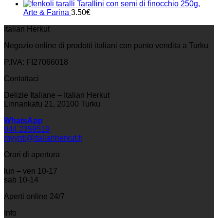
Tarallini con semi di finocchio 250g,
Arte & Farina
3.50
€
Italian Herkut
Negozio online di prodotti italiani con punto vendita a Turku
P.IVA: FI27066018
Contattaci
Delizie Italiane – Italian Herkut
Linnankatu 21, 20100 Turku
WhatsApp
044 2359519
myynti@italianherkut.fi
Orari di apertura
lun – ven 10-17
sab 10-14
Aperti online 24/7
Info