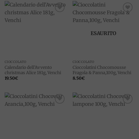
Add to
Add to
wishlist
wishlist
ESAURITO
CIOCCOLATO
CIOCCOLATO
Calendario dell’Avvento
Cioccolatini Chocomousse
christmas Alice 181g, Venchi
Fragola & Panna,100g, Venchi
19.50
€
8.50
€
Add to
Add to
wishlist
wishlist