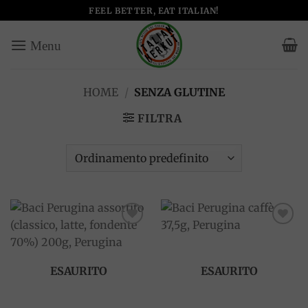
Salta
FEEL BETTER, EAT ITALIAN!
ai
contenuti
HOME
/
SENZA GLUTINE
FILTRA
Add to
Add to
wishlist
wishlist
ESAURITO
ESAURITO