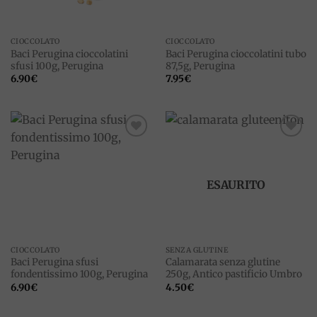
CIOCCOLATO
CIOCCOLATO
Baci Perugina cioccolatini
Baci Perugina cioccolatini tubo
sfusi 100g, Perugina
87,5g, Perugina
6.90
€
7.95
€
Add to
Add to
wishlist
wishlist
ESAURITO
CIOCCOLATO
SENZA GLUTINE
Baci Perugina sfusi
Calamarata senza glutine
fondentissimo 100g, Perugina
250g, Antico pastificio Umbro
6.90
€
4.50
€