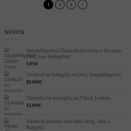
1
2
3
NOVITÀ
Sanpellegrino Chinò Extra Lime e Zenzero
33cl, San Pellegrino
1.95
€
Cocktail in bottiglia 4x20cl, Sanpellegrino
10.00
€
Chinotto in bottiglia 4x275ml, Lurisia
12.99
€
Filetti di sardine sott'olio 580g, Tosi e
Raggini