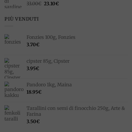
Il
Il
33.00
€
23.10
€
prezzo
prezzo
originale
attuale
PIÙ VENDUTI
era:
è:
33.00€.
23.10€.
Fonzies 100g, Fonzies
3.70
€
cipster 85g, Cipster
3.95
€
Pandoro 1kg, Maina
18.95
€
Tarallini con semi di finocchio 250g, Arte &
Farina
3.50
€