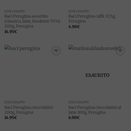
CIOCCOLATO
CIOCCOLATO
Baci Perugina assortito
Baci Perugina caffè 37,5g,
(classico, latte, fondente 70%)
Perugina
200g, Perugina
4.90
€
14.95
€
Add to
Add to
wishlist
wishlist
ESAURITO
CIOCCOLATO
CIOCCOLATO
Baci Perugina cioccolatini
Baci Perugina cioccolatini al
200g, Perugina
latte 100g, Perugina
14.95
€
6.90
€