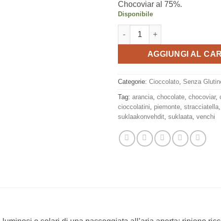
Chocoviar al 75%.
Disponibile
Cioccolatini Chocoviar Arancia
AGGIUNGI AL CA
Categorie:
Cioccolato
,
Senza Glutin
Tag:
arancia
,
chocolate
,
chocoviar
,
cioccolatini
,
piemonte
,
stracciatella
suklaakonvehdit
,
suklaata
,
venchi