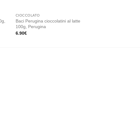
CIOCCOLATO
PASTA
0g,
Baci Perugina cioccolatini al latte
Fettuccine senza glu
100g, Perugina
Veneziane
6.90
€
3.50
€