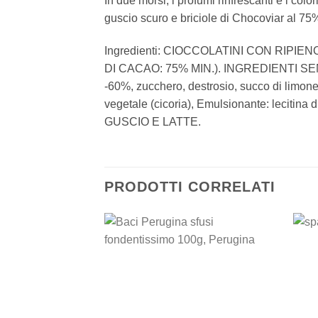
In due morsi, i profumi rinfrescanti e i colo
guscio scuro e briciole di Chocoviar al 75
Ingredienti: CIOCCOLATINI CON RIPI
DI CACAO: 75% MIN.). INGREDIENTI SENZA 
-60%, zucchero, destrosio, succo di limone
vegetale (cicoria), Emulsionante: leciti
GUSCIO E LATTE.
PRODOTTI CORRELATI
Add to
wishlist