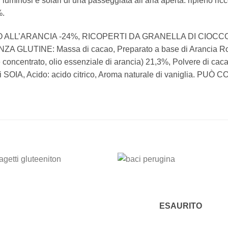
ri luminosi e solari di una passeggiata all’aria aperta: ripieno ri
%.
ENO ALL’ARANCIA -24%, RICOPERTI DA GRANELLA DI CIO
GLUTINE: Massa di cacao, Preparato a base di Arancia Rossa 
 concentrato, olio essenziale di arancia) 21,3%, Polvere di cac
na di SOIA, Acido: acido citrico, Aroma naturale di vaniglia
Add to
Add
wishlist
wishl
ESAURITO