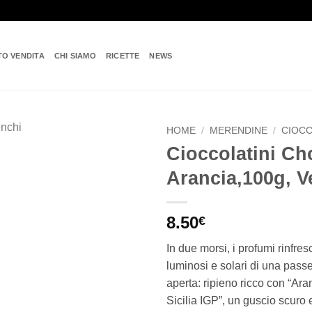
TO VENDITA
CHI SIAMO
RICETTE
NEWS
HOME
/
MERENDINE
/
CIOC
Cioccolatini Ch
Add to
Arancia,100g, V
wishlist
8.50
€
In due morsi, i profumi rinfresc
luminosi e solari di una passe
aperta: ripieno ricco con “Ar
Sicilia IGP”, un guscio scuro e