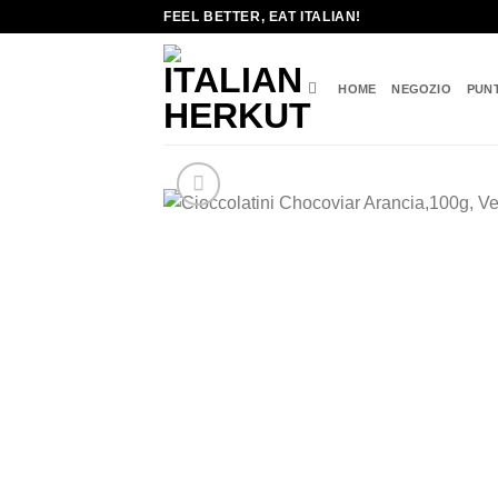
Salta
FEEL BETTER, EAT ITALIAN!
ai
contenuti
HOME
NEGOZIO
PUN