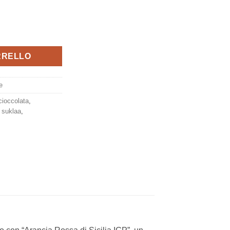
,100g, Venchi quantità
RRELLO
e
cioccolata
,
,
suklaa
,