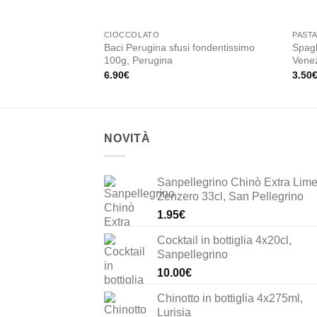
CIOCCOLATO
PAST
Baci Perugina sfusi fondentissimo
Spagh
100g, Perugina
Vene
6.90
€
3.50
NOVITÀ
Sanpellegrino Chinò Extra Lime
Zenzero 33cl, San Pellegrino
1.95
€
Cocktail in bottiglia 4x20cl,
Sanpellegrino
10.00
€
Chinotto in bottiglia 4x275ml,
Lurisia