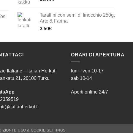
Tarallini con semi di finocchio 250g,
Tosi
Arte & Farina
3.50
€
NTATTACI
ORARI DI APERTURA
zie Italiane – Italian Herkut
lun – ven 10-17
ankatu 21, 20100 Turku
sab 10-14
tsApp
Aperti online 24/7
 2359519
ti@italianherkut.fi
DIZIONI D’USO & COOKIE SETTINGS