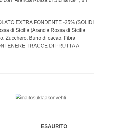
cco con “Arancia Rossa di Sicilia IGP”, un
CCOLATO EXTRA FONDENTE -25% (SOLIDI
di Sicilia (Arancia Rossa di Sicilia
ao, Zucchero, Burro di cacao, Fibra
. PUÒ CONTENERE TRACCE DI FRUTTA A
 to
Add to
ist
wishlist
ESAURITO
ESAU