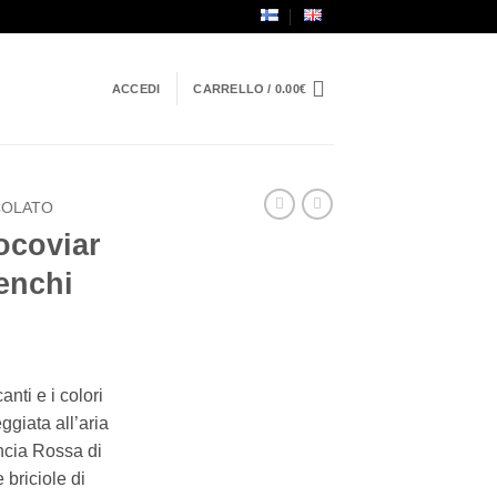
ACCEDI
CARRELLO /
0.00
€
COLATO
ocoviar
enchi
anti e i colori
ggiata all’aria
ancia Rossa di
 briciole di