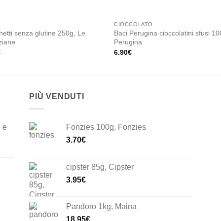
A
CIOCCOLATO
etti senza glutine 250g, Le
Baci Perugina cioccolatini sfusi 10
ziane
Perugina
€
6.90
€
PIÙ VENDUTI
 e
Fonzies 100g, Fonzies
3.70
€
cipster 85g, Cipster
3.95
€
Pandoro 1kg, Maina
18.95
€