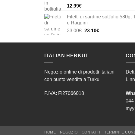
12.99
€
Filetti di sardine sott'olio 580g, 
e Raggini
Il
Il
33.00
€
23.10
€
prezzo
prezzo
originale
attuale
era:
è:
ITALIAN HERKUT
33.00€.
23.10€.
CO
Negozio online di prodotti italiani
Deli
con punto vendita a Turku
Linn
P.IVA: FI27066018
Wha
044
myyn
HOME
NEGOZIO
CONTATTI
TERMINI E CON