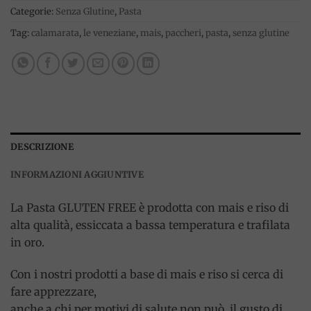
Categorie:
Senza Glutine
,
Pasta
Tag:
calamarata
,
le veneziane
,
mais
,
paccheri
,
pasta
,
senza glutine
DESCRIZIONE
INFORMAZIONI AGGIUNTIVE
La Pasta GLUTEN FREE è prodotta con mais e riso di
alta qualità, essiccata a bassa temperatura e trafilata
in oro.
Con i nostri prodotti a base di mais e riso si cerca di
fare apprezzare,
anche a chi per motivi di salute non può, il gusto di