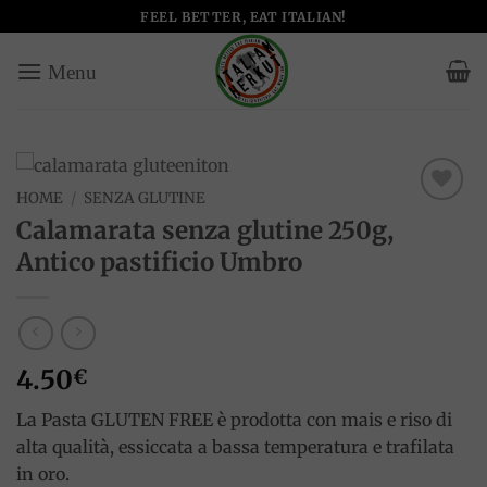
Salta
FEEL BETTER, EAT ITALIAN!
ai
contenuti
HOME
/
SENZA GLUTINE
Add to
Calamarata senza glutine 250g,
wishlist
Antico pastificio Umbro
4.50
€
La Pasta GLUTEN FREE è prodotta con mais e riso di
alta qualità, essiccata a bassa temperatura e trafilata
in oro.