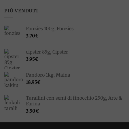
prezzo
prezzo
originale
attuale
PIÙ VENDUTI
era:
è:
33.00€.
23.10€.
Fonzies 100g, Fonzies
3.70
€
cipster 85g, Cipster
3.95
€
Pandoro 1kg, Maina
18.95
€
Tarallini con semi di finocchio 250g, Arte &
Farina
3.50
€