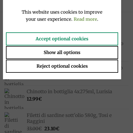
This website uses cookies to improve
your user experience.
Read more
.
NOVITÀ
Accept optional cookies
Sanpellegrino Chinò Extra Lime e Zenzero
33cl, San Pellegrino
Show all options
1.95
€
Reject optional cookies
Cocktail in bottiglia 4x20cl, Sanpellegrino
10.00
€
Chinotto in bottiglia 4x275ml, Lurisia
12.99
€
Filetti di sardine sott'olio 580g, Tosi e
Raggini
Il
Il
33.00
€
23.10
€