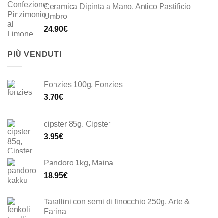
Ceramica Dipinta a Mano, Antico Pastificio
Umbro
24.90
€
PIÙ VENDUTI
Fonzies 100g, Fonzies
3.70
€
cipster 85g, Cipster
3.95
€
Pandoro 1kg, Maina
18.95
€
Tarallini con semi di finocchio 250g, Arte &
Farina