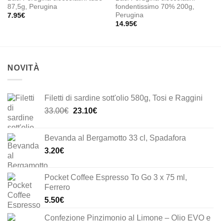
87,5g, Perugina
fondentissimo 70% 200g,
Perugina
7.95
€
14.95
€
NOVITÀ
Filetti di sardine sott'olio 580g, Tosi e Raggini
Il
Il
33.00
€
23.10
€
prezzo
prezzo
originale
attuale
Bevanda al Bergamotto 33 cl, Spadafora
era:
è:
3.20
€
33.00€.
23.10€.
Pocket Coffee Espresso To Go 3 x 75 ml,
Ferrero
5.50
€
Confezione Pinzimonio al Limone – Olio EVO e