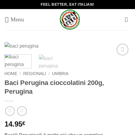
Salta
FEEL BETTER, EAT ITALIAN!
ai
contenuti
Add to
wishlist
HOME
/
REGIONALI
/
UMBRIA
Baci Perugina cioccolatini 200g,
Perugina
14.95
€