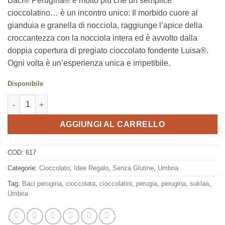
Baci® Perugina® è molto più che un semplice
cioccolatino… è un incontro unico: Il morbido cuore al
gianduia e granella di nocciola, raggiunge l’apice della
croccantezza con la nocciola intera ed è avvolto dalla
doppia copertura di pregiato cioccolato fondente Luisa®.
Ogni volta è un’esperienza unica e irripetibile.
Disponibile
Baci Perugina cioccolatini 200g, Perugina quantità
AGGIUNGI AL CARRELLO
COD:
617
Categorie:
Cioccolato
,
Idee Regalo
,
Senza Glutine
,
Umbria
Tag:
Baci perugina
,
cioccolata
,
cioccolatini
,
perugia
,
perugina
,
suklaa
,
Umbria