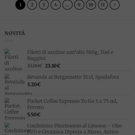
1
2
3
4
…
9
10
11
NOVITÀ
Filetti di sardine sott'olio 580g, Tosi e
Raggini
Il
Il
33.00
€
23.10
€
prezzo
prezzo
Bevanda al Bergamotto 33 cl, Spadafora
originale
attuale
3.20
€
era:
è:
33.00€.
23.10€.
Pocket Coffee Espresso To Go 3 x 75 ml,
Ferrero
5.50
€
Confezione Pinzimonio al Limone – Olio
EVO e Ceramica Dipinta a Mano, Antico