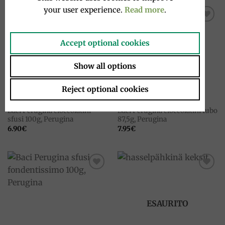
your user experience.
Read more
.
Add to
Add to
wishlist
wishlist
Accept optional cookies
ESAURITO
ESAURITO
Show all options
Reject optional cookies
CIOCCOLATO
CIOCCOLATO
Baci Perugina cioccolatini
Baci Perugina cioccolatini tubo
sfusi 100g, Perugina
87,5g, Perugina
6.90
€
7.95
€
Add to
Add to
wishlist
wishlist
ESAURITO