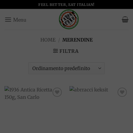
Salta
FEEL BETTER, EAT ITALIAN!
ai
contenuti
HOME
/
MERENDINE
FILTRA
Add to
Add to
wishlist
wishlist