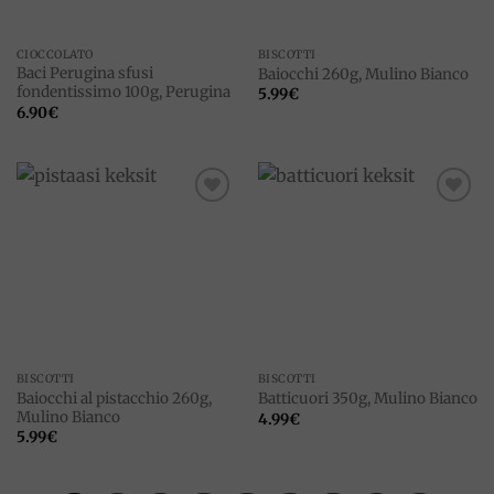
CIOCCOLATO
BISCOTTI
Baci Perugina sfusi
Baiocchi 260g, Mulino Bianco
fondentissimo 100g, Perugina
5.99
€
6.90
€
Add to
Add to
wishlist
wishlist
BISCOTTI
BISCOTTI
Baiocchi al pistacchio 260g,
Batticuori 350g, Mulino Bianco
Mulino Bianco
4.99
€
5.99
€