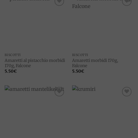
Add to
Add to
wishlist
wishlist
BISCOTTI
BISCOTTI
Amaretti al pistacchio morbidi
Amaretti morbidi 170g,
170g, Falcone
Falcone
5.50
€
5.50
€
Add to
Add to
wishlist
wishlist