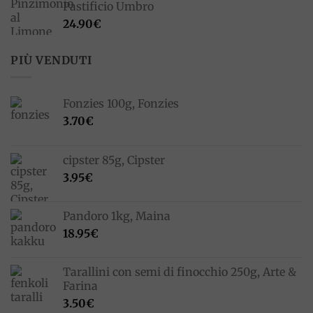
Pastificio Umbro
24.90
€
PIÙ VENDUTI
Fonzies 100g, Fonzies
3.70
€
cipster 85g, Cipster
3.95
€
Pandoro 1kg, Maina
18.95
€
Tarallini con semi di finocchio 250g, Arte &
Farina
3.50
€