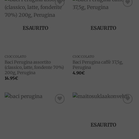
Add to
Add to
wishlist
wishlist
ESAURITO
ESAURITO
CIOCCOLATO
CIOCCOLATO
Baci Perugina assortito
Baci Perugina caffè 37,5g,
(classico, latte, fondente 70%)
Perugina
200g, Perugina
4.90
€
14.95
€
Add to
Add to
wishlist
wishlist
ESAURITO