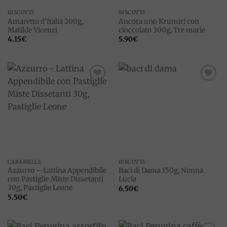
BISCOTTI
BISCOTTI
Amaretto d’Italia 200g,
Ancora uno Krumiri con
Matilde Vicenzi
cioccolato 300g, Tre marie
4.15
€
5.90
€
Add to
Add to
wishlist
wishlist
CARAMELLE
BISCOTTI
Azzurro – Lattina Appendibile
Baci di Dama 150g, Nonna
con Pastiglie Miste Dissetanti
Lucia
30g, Pastiglie Leone
6.50
€
5.50
€