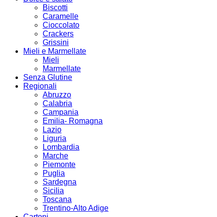
Biscotti
Caramelle
Cioccolato
Crackers
Grissini
Mieli e Marmellate
Mieli
Marmellate
Senza Glutine
Regionali
Abruzzo
Calabria
Campania
Emilia- Romagna
Lazio
Liguria
Lombardia
Marche
Piemonte
Puglia
Sardegna
Sicilia
Toscana
Trentino-Alto Adige
Cartoni