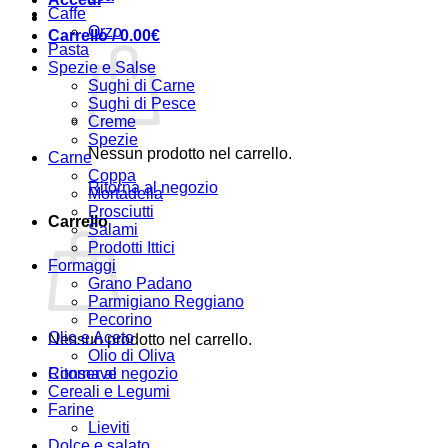
Caffe
Orzo
Carrello /
0.00
€
Pasta
Spezie e Salse
Sughi di Carne
Sughi di Pesce
Creme
Spezie
Nessun prodotto nel carrello.
Carne
Coppa
Ritorna al negozio
Mortadella
Prosciutti
Carrello
Salami
Prodotti Ittici
Formaggi
Grano Padano
Parmigiano Reggiano
Pecorino
Olio e Aceto
Nessun prodotto nel carrello.
Olio di Oliva
Ritorna al negozio
Conserve
Cereali e Legumi
Farine
Lieviti
Dolce e salato