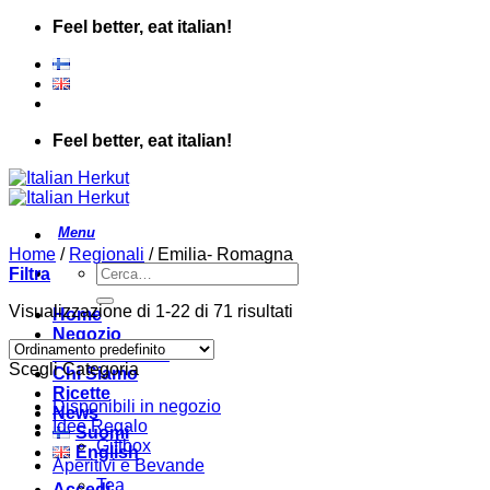
Salta
Feel better, eat italian!
ai
contenuti
Feel better, eat italian!
Home
/
Regionali
/
Emilia- Romagna
Cerca:
Filtra
Visualizzazione di 1-22 di 71 risultati
Home
Negozio
Punto Vendita
Scegli Categoria
Chi Siamo
Ricette
Disponibili in negozio
News
Idee Regalo
Suomi
Giftbox
English
Aperitivi e Bevande
Tea
Accedi