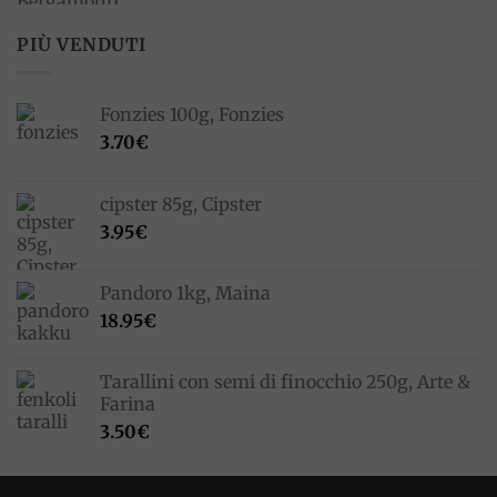
PIÙ VENDUTI
Fonzies 100g, Fonzies
3.70
€
cipster 85g, Cipster
3.95
€
Pandoro 1kg, Maina
18.95
€
Tarallini con semi di finocchio 250g, Arte &
Farina
3.50
€