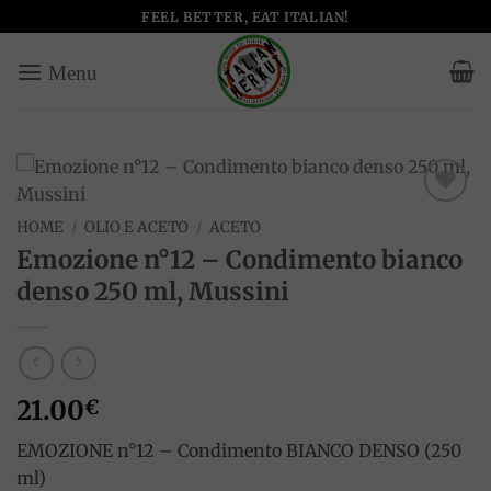
Salta
FEEL BETTER, EAT ITALIAN!
ai
contenuti
Add to
HOME
/
OLIO E ACETO
/
ACETO
wishlist
Emozione n°12 – Condimento bianco
denso 250 ml, Mussini
21.00
€
EMOZIONE n°12 – Condimento BIANCO DENSO (250
ml)