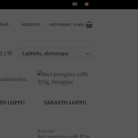
ÄSSÄ
KIRJAUDU
OSTOSKORI /
0.00
€
2 / 55
Add to
Add to
wishlist
wishlist
TO LOPPU
VARASTO LOPPU
SUKLAAT
Baci perugina caffè 37,5g,