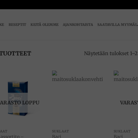
IKE
RESEPTIT
KEITÄ OLEMME
AJANKOHTAISTA
SAATAVILLA MYYMÄL
TUOTTEET
Näytetään tulokset 1–2
Add to
Add to
wishlist
wishlist
VARASTO LOPPU
VARAS
LAAT
SUKLAAT
SUKLAAT
 assortito –
Baci
Baci