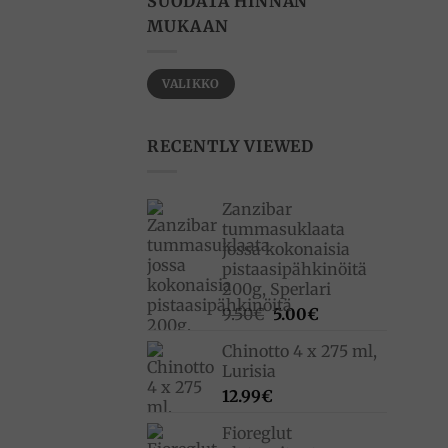
SUODATA HINNAN
MUKAAN
Minimihinta
Maksimihinta
VALIKKO
RECENTLY VIEWED
Zanzibar
tummasuklaata
jossa kokonaisia
pistaasipähkinöitä
200g, Sperlari
Alkuperäinen
Nykyinen
9.50
€
5.00
€
hinta
hinta
Chinotto 4 x 275 ml,
oli:
on:
Lurisia
9.50€.
5.00€.
12.99
€
Fioreglut