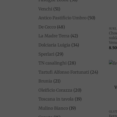
Venchi
(51)
Antico Pastificio Umbro
(50)
De Cecco
(48)
SUK
Choc
La Madre Terra
(42)
sukl
Ven
Dolciaria Luigia
(34)
8.50
Sperlari
(29)
TN casalinghi
(28)
Tartufi Alfonso Fortunati
(24)
Brunia
(21)
Oleificio Corazza
(20)
Toscana in tavola
(19)
Mulino Bianco
(19)
Fett