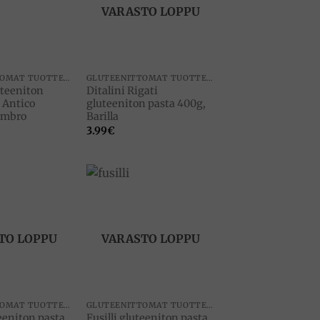
VARASTO LOPPU
GLUTEENITTOMAT TUOTTEET
GLUTEENITTOMAT TUOTTEET
uteeniton
Ditalini Rigati
 Antico
gluteeniton pasta 400g,
 Umbro
Barilla
3.99
€
Add to
Add to
wishlist
wishlist
TO LOPPU
VARASTO LOPPU
GLUTEENITTOMAT TUOTTEET
GLUTEENITTOMAT TUOTTEET
teeniton pasta
Fusilli gluteeniton pasta