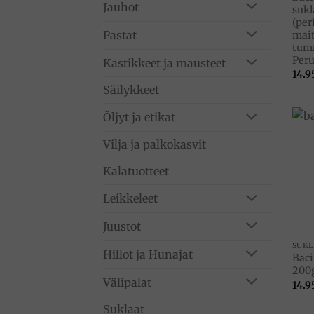
Jauhot
sukl
(per
Pastat
mait
tumm
Per
Kastikkeet ja mausteet
14.9
Säilykkeet
Öljyt ja etikat
Vilja ja palkokasvit
Kalatuotteet
Leikkeleet
Juustot
SUK
Hillot ja Hunajat
Baci
200g
Välipalat
14.9
Suklaat