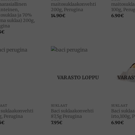
aarasiallinen
maitosuklaakonvehti
maitosukla
inteinen,
200g, Perugina
100g, Peru
osuklaa ja 70%
14.90
€
6.90
€
a suklaa) 200g,
ugina
5
€
Add to
Add to
wishlist
wishlist
VARASTO LOPPU
VARAS
LAAT
SUKLAAT
SUKLAAT
 suklaakonvehti
Baci suklaakonvehti
Baci sukla
, Perugina
87,5g Perugina
irto,100g, 
5
€
7.95
€
6.90
€