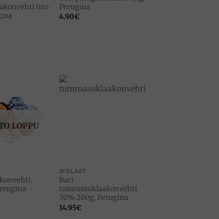
akonvehti irto
Perugina
gina
4.90
€
Add to
Add to
wishlist
wishlist
TO LOPPU
SUKLAAT
akonvehti,
Baci
Perugina
tummasuklaakonvehti
70% 200g, Perugina
14.95
€