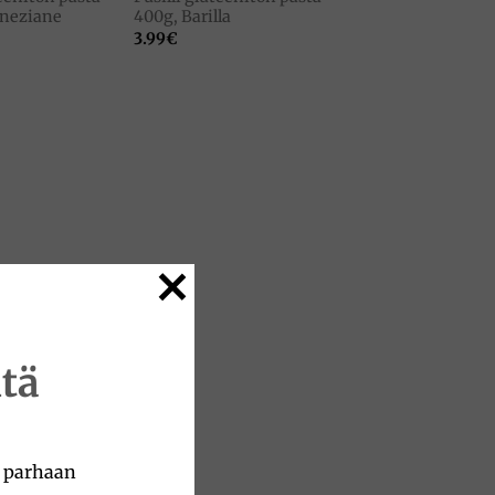
eneziane
400g, Barilla
3.99
€
tä
a parhaan