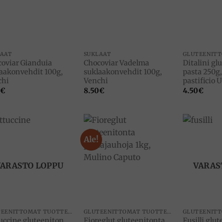
LAAT
SUKLAAT
oviar Gianduia
Chocoviar Vadelma
Ditalini gl
aakonvehdit 100g,
suklaakonvehdit 100g,
pasta 250g,
chi
Venchi
pastificio
€
8.50
€
4.50
€
Ale!
Add to
Add to
wishlist
wishlist
VARASTO LOPPU
VARAS
GLUTEENITTOMAT TUOTTEET
GLUTEENITTOMAT TUOTTEET
uccine gluteeniton
Fioreglut gluteenitonta
Fusilli glu