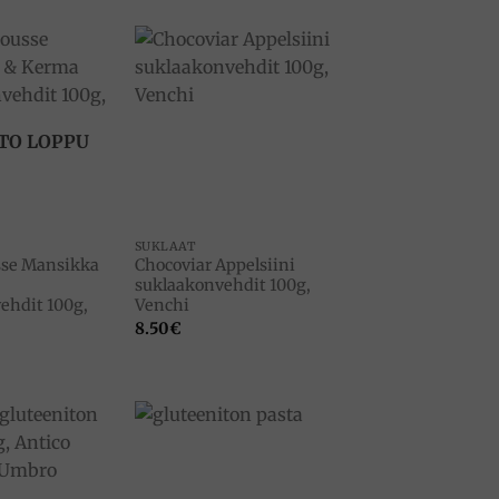
Add to
Add to
wishlist
wishlist
TO LOPPU
SUKLAAT
se Mansikka
Chocoviar Appelsiini
suklaakonvehdit 100g,
ehdit 100g,
Venchi
8.50
€
Add to
Add to
wishlist
wishlist