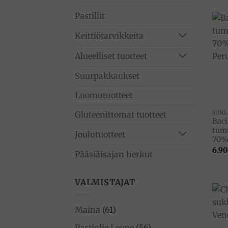
Pastillit
Keittiötarvikkeita
Alueelliset tuotteet
Suurpakkaukset
Luomutuotteet
SUK
Gluteenittomat tuotteet
Baci
tum
Joulutuotteet
70%,
6.90
Pääsiäisajan herkut
VALMISTAJAT
Maina
(61)
Pastiglie Leone
(56)