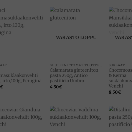
Add to
Add to
wishlist
wishlist
VARASTO LOPPU
VARAS
LAAT
GLUTEENITTOMAT TUOTTEET
SUKLAAT
Calamarata gluteeniton
Chocomous
masuklaakonvehti
pasta 250g, Antico
& Kerma
 irto,100g, Perugina
pastificio Umbro
suklaakonv
Venchi
€
4.50
€
8.50
€
Add to
Add to
wishlist
wishlist