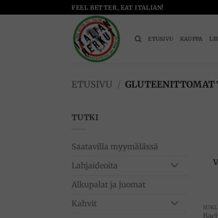
Skip
FEEL BETTER, EAT ITALIAN!
to
content
ETUSIVU
KAUPPA
LI
ETUSIVU
/
GLUTEENITTOMAT 
TUTKI
Saatavilla myymälässä
Lahjaideoita
Alkupalat ja juomat
Kahvit
SUK
Baci