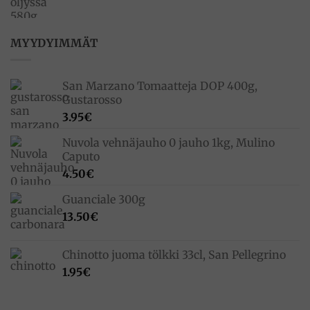
hinta
hinta
oli:
on:
33.00€.
23.10€.
MYYDYIMMÄT
San Marzano Tomaatteja DOP 400g,
Gustarosso
3.95
€
Nuvola vehnäjauho 0 jauho 1kg, Mulino
Caputo
4.50
€
Guanciale 300g
13.50
€
Chinotto juoma tölkki 33cl, San Pellegrino
1.95
€