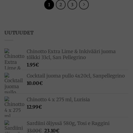
1
2
3
UUTUUDET
Chinotto Extra Lime & Inkivääri juoma
tölkki 33cl, San Pellegrino
1.95
€
Cocktail juoma pullo 4x20cl, Sanpellegrino
10.00
€
Chinotto 4 x 275 ml, Lurisia
12.99
€
Sardiini öljyssä 580g, Tosi e Raggini
Alkuperäinen
Nykyinen
33.00
€
23.10
€