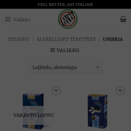
Skip
FEEL BETTER, EAT ITALIAN!
to
content
ETUSIVU
/
ALUEELLISET TUOTTEET
/
UMBRIA
VALIKKO
Add to
Add to
wishlist
wishlist
VARASTO LOPPU