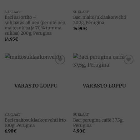
SUKLAAT
SUKLAAT
Baci assortito –
Baci maitosuklaakonvehti
suklaarasiallinen (perinteinen,
200g, Perugina
maitosuklaa ja 70% tumma
14.90
€
suklaa) 200g, Perugina
14.95
€
Add to
Add to
wishlist
wishlist
VARASTO LOPPU
VARASTO LOPPU
SUKLAAT
SUKLAAT
Baci maitosuklaakonvehti irto
Baci perugina caffè 37,5g,
100g, Perugina
Perugina
6.90
€
4.90
€