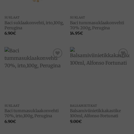
SUKLAAT
SUKLAAT
Baci suklaakonvehti, irto,100g,
Baci tummasuklaakonvehti
Perugina
70% 200g, Perugina
6.90
€
14.95
€
Add to
Add to
wishlist
wishlist
SUKLAAT
BALSAMIETIKAT
Baci tummasuklaakonvehti
Balsamiviinietikkakastike
70%, irto,100g, Perugina
100ml, Alfonso Fortunati
6.90
€
9.00
€