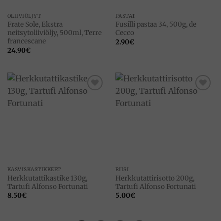
OLIIVIÖLJYT
PASTAT
Frate Sole, Ekstra
Fusilli pastaa 34, 500g, de
neitsytoliiviöljy, 500ml, Terre
Cecco
francescane
2.90
€
24.90
€
Add to
Add to
wishlist
wishlist
KASVISKASTIKKEET
RIISI
Herkkutattikastike 130g,
Herkkutattirisotto 200g,
Tartufi Alfonso Fortunati
Tartufi Alfonso Fortunati
8.50
€
5.00
€