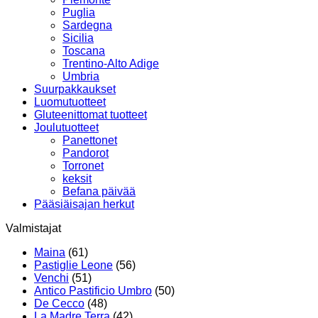
Puglia
Sardegna
Sicilia
Toscana
Trentino-Alto Adige
Umbria
Suurpakkaukset
Luomutuotteet
Gluteenittomat tuotteet
Joulutuotteet
Panettonet
Pandorot
Torronet
keksit
Befana päivää
Pääsiäisajan herkut
Valmistajat
Maina
(61)
Pastiglie Leone
(56)
Venchi
(51)
Antico Pastificio Umbro
(50)
De Cecco
(48)
La Madre Terra
(42)