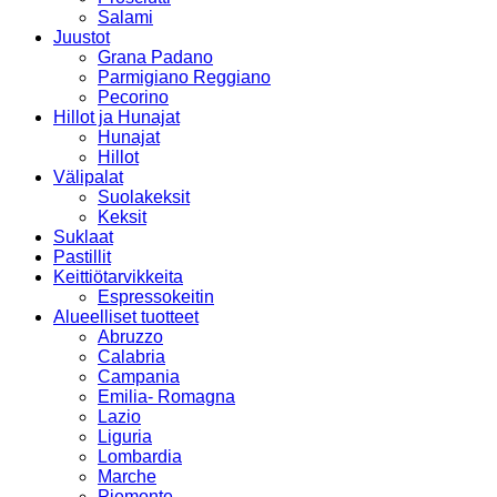
Salami
Juustot
Grana Padano
Parmigiano Reggiano
Pecorino
Hillot ja Hunajat
Hunajat
Hillot
Välipalat
Suolakeksit
Keksit
Suklaat
Pastillit
Keittiötarvikkeita
Espressokeitin
Alueelliset tuotteet
Abruzzo
Calabria
Campania
Emilia- Romagna
Lazio
Liguria
Lombardia
Marche
Piemonte