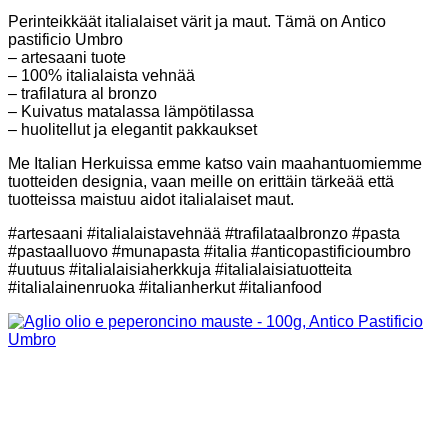
Perinteikkäät italialaiset värit ja maut. Tämä on Antico
pastificio Umbro
– artesaani tuote
– 100% italialaista vehnää
– trafilatura al bronzo
– Kuivatus matalassa lämpötilassa
– huolitellut ja elegantit pakkaukset
Me Italian Herkuissa emme katso vain maahantuomiemme
tuotteiden designia, vaan meille on erittäin tärkeää että
tuotteissa maistuu aidot italialaiset maut.
#artesaani #italialaistavehnää #trafilataalbronzo #pasta
#pastaalluovo #munapasta #italia #anticopastificioumbro
#uutuus #italialaisiaherkkuja #italialaisiatuotteita
#italialainenruoka #italianherkut #italianfood