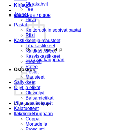
Ohrakahvit
Kirjaudu
Tee
Jauhot
Ostoskori /
0.00
€
Hiiva
Pastat
Keittoruokiin sopivat pastat
Riisi
Kastikkeet ja mausteet
Lihakastikkeet
Ostoskori on tyhjä.
Kalakastikkeet
Kasviskastikkeet
Takaisin kauppaan
Kreemit
Patee
Ostoskori
Pestot
Mausteet
Säilykkeet
Öljyt ja etikat
Oliiviöljyt
Balsamietikat
Vilja ja palkokasvit
Ostoskori on tyhjä.
Kalatuotteet
Takaisin kauppaan
Leikkeleet
Coppa
Mortadella
Prosciutti