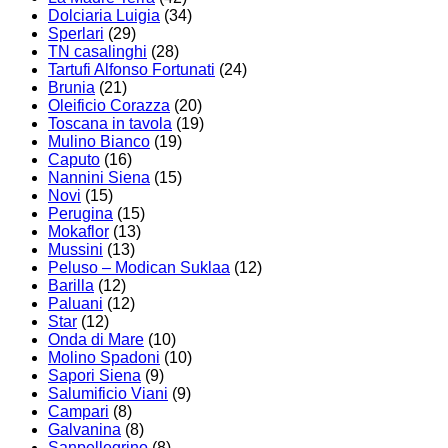
Dolciaria Luigia
(34)
Sperlari
(29)
TN casalinghi
(28)
Tartufi Alfonso Fortunati
(24)
Brunia
(21)
Oleificio Corazza
(20)
Toscana in tavola
(19)
Mulino Bianco
(19)
Caputo
(16)
Nannini Siena
(15)
Novi
(15)
Perugina
(15)
Mokaflor
(13)
Mussini
(13)
Peluso – Modican Suklaa
(12)
Barilla
(12)
Paluani
(12)
Star
(12)
Onda di Mare
(10)
Molino Spadoni
(10)
Sapori Siena
(9)
Salumificio Viani
(9)
Campari
(8)
Galvanina
(8)
Sanpellegrino
(8)