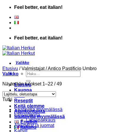
Skip
Feel better, eat italian!
to
content
Feel better, eat italian!
Etusivu
/
Valmistajat
/
Antico Pastificio Umbro
Etsi:
Valikko
Näytetään tulokset 1–22 / 49
Etusivu
Kauppa
Liike
Tutki
Reseptit
Keitä olemme
Saatavilla myymälässä
Ajankohtaista
Lahjaideoita
Saatavilla myymälässä
Lahjapakkaus
English
Alkupalat ja juomat
Italiano
Kahvit