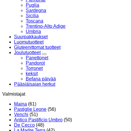
Puglia
Sardegna
Sicilia
Toscana
Trentino-Alto Adige
Umbria
Suurpakkaukset
Luomutuotteet
Gluteenittomat tuotteet
Joulutuotteet
Panettonet
Pandorot
Torronet
keksit
Befana päivää
Pääsiäisajan herkut
Valmistajat
Maina
(61)
Pastiglie Leone
(56)
Venchi
(51)
Antico Pastificio Umbro
(50)
De Cecco
(48)
La Madre Terra
(42)