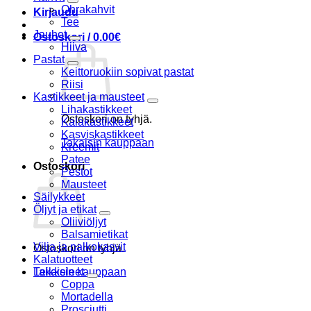
Ohrakahvit
Kirjaudu
Tee
Jauhot
Ostoskori /
0.00
€
Hiiva
Pastat
Keittoruokiin sopivat pastat
Riisi
Kastikkeet ja mausteet
Lihakastikkeet
Ostoskori on tyhjä.
Kalakastikkeet
Kasviskastikkeet
Takaisin kauppaan
Kreemit
Patee
Ostoskori
Pestot
Mausteet
Säilykkeet
Öljyt ja etikat
Oliiviöljyt
Balsamietikat
Vilja ja palkokasvit
Ostoskori on tyhjä.
Kalatuotteet
Takaisin kauppaan
Leikkeleet
Coppa
Mortadella
Prosciutti