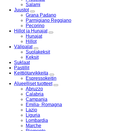
Salami
Juustot
Grana Padano
Parmigiano Reggiano
Pecorino
Hillot ja Hunajat
Hunajat
Hillot
Välipalat
Suolakeksit
Keksit
Suklaat
Pastillit
Keittiötarvikkeita
Espressokeitin
Alueelliset tuotteet
Abruzzo
Calabria
Campania
Emilia- Romagna
Lazio
Liguria
Lombardia
Marche
Piemonte