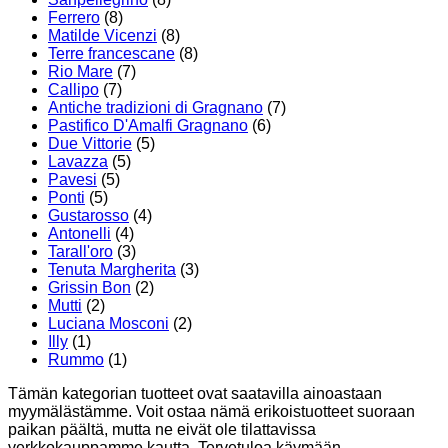
Ferrero
(8)
Matilde Vicenzi
(8)
Terre francescane
(8)
Rio Mare
(7)
Callipo
(7)
Antiche tradizioni di Gragnano
(7)
Pastifico D'Amalfi Gragnano
(6)
Due Vittorie
(5)
Lavazza
(5)
Pavesi
(5)
Ponti
(5)
Gustarosso
(4)
Antonelli
(4)
Tarall'oro
(3)
Tenuta Margherita
(3)
Grissin Bon
(2)
Mutti
(2)
Luciana Mosconi
(2)
Illy
(1)
Rummo
(1)
Tämän kategorian tuotteet ovat saatavilla ainoastaan
myymälästämme. Voit ostaa nämä erikoistuotteet suoraan
paikan päältä, mutta ne eivät ole tilattavissa
verkkokauppamme kautta. Tervetuloa käymään