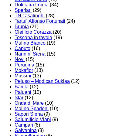
Dolciaria Luigia
(34)
Sperlari
(29)
TN casalinghi
(28)
Tartufi Alfonso Fortunati
(24)
Brunia
(21)
Oleificio Corazza
(20)
Toscana in tavola
(19)
Mulino Bianco
(19)
Caputo
(16)
Nannini Siena
(15)
Novi
(15)
Perugina
(15)
Mokaflor
(13)
Mussini
(13)
Peluso – Modican Suklaa
(12)
Barilla
(12)
Paluani
(12)
Star
(12)
Onda di Mare
(10)
Molino Spadoni
(10)
Sapori Siena
(9)
Salumificio Viani
(9)
Campari
(8)
Galvanina
(8)
Sanpellegrino
(8)