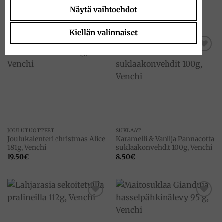
Venchi
7.20
€
Näytä vaihtoehdot
8.50
€
Kiellän valinnaiset
Add to
Add to
wishlist
wishlist
JOULUTUOTTEET
SUKLAAT
Joulukalenteri christmas Alice
Karamelli & Vanilja Pannacotta
181g, Venchi
suklaakonvehdit 100g, Venchi
19.50
€
8.50
€
Add to
Add to
wishlist
wishlist