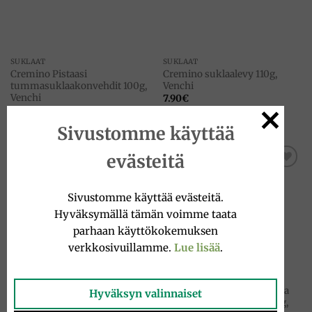
SUKLAAT
SUKLAAT
Cremino Pistaasi
Cremino suklaalevy 110g,
tummasuklaakonvehdit 100g,
Venchi
Venchi
7.90
€
8.50
€
Sivustomme käyttää
evästeitä
Add to
Add to
wishlist
wishlist
Sivustomme käyttää evästeitä.
Hyväksymällä tämän voimme taata
VARASTO LOPPU
parhaan käyttökokemuksen
verkkosivuillamme.
Lue lisää
.
SUKLAAT
SUKLAAT
Gianduiotto suklaakonvehdit
Gianduiotto Vegan vuodesta
Hyväksyn valinnaiset
100g, Venchi
1878 suklaakonvehdit 100g,