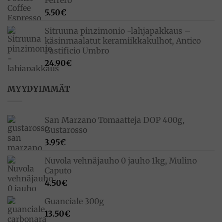
Ferrero
5.50
€
Sitruuna pinzimonio -lahjapakkaus –
käsinmaalatut keramiikkakulhot, Antico
Pastificio Umbro
24.90
€
MYYDYIMMÄT
San Marzano Tomaatteja DOP 400g,
Gustarosso
3.95
€
Nuvola vehnäjauho 0 jauho 1kg, Mulino
Caputo
4.50
€
Guanciale 300g
13.50
€