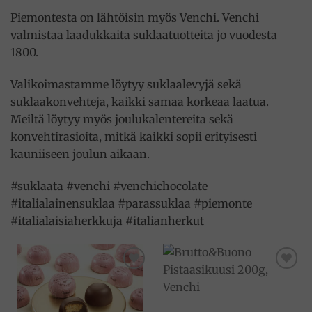
Piemontesta on lähtöisin myös Venchi. Venchi
valmistaa laadukkaita suklaatuotteita jo vuodesta
1800.
Valikoimastamme löytyy suklaalevyjä sekä
suklaakonvehteja, kaikki samaa korkeaa laatua.
Meiltä löytyy myös joulukalentereita sekä
konvehtirasioita, mitkä kaikki sopii erityisesti
kauniiseen joulun aikaan.
#suklaata #venchi #venchichocolate
#italialainensuklaa #parassuklaa #piemonte
#italialaisiaherkkuja #italianherkut
Add to
Add to
wishlist
wishlist