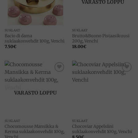
VARASTO LOPPU
SUKLAAT
SUKLAAT
Bacio di dama
Brutto&Buono Pistaasikuusi
suklaakonvehdit 100g, Venchi
200g, Venchi
7.50
€
18.00
€
Add to
Add to
wishlist
wishlist
VARASTO LOPPU
SUKLAAT
SUKLAAT
Chocomousse Mansikka &
Chocoviar Appelsiini
Kerma suklaakonvehdit 100g,
suklaakonvehdit 100g, Venchi
Venchi
8.50
€