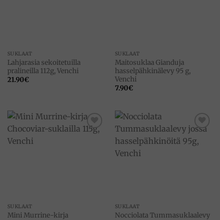
SUKLAAT
SUKLAAT
Lahjarasia sekoitetuilla
Maitosuklaa Gianduja
pralineilla 112g, Venchi
hasselpähkinälevy 95 g,
Venchi
21.90
€
7.90
€
Add to
Add to
wishlist
wishlist
SUKLAAT
SUKLAAT
Mini Murrine-kirja
Nocciolata Tummasuklaalevy