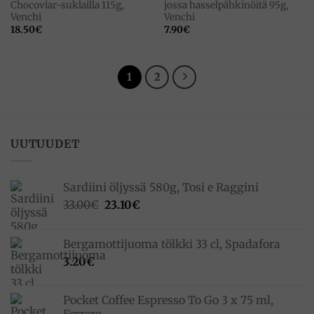
Chocoviar-suklailla 115g,
jossa hasselpähkinöitä 95g,
Venchi
Venchi
18.50
€
7.90
€
1
2
UUTUUDET
Sardiini öljyssä 580g, Tosi e Raggini
Alkuperäinen
Nykyinen
33.00
€
23.10
€
hinta
hinta
oli:
on:
Bergamottijuoma tölkki 33 cl, Spadafora
33.00€.
23.10€.
3.20
€
Pocket Coffee Espresso To Go 3 x 75 ml,