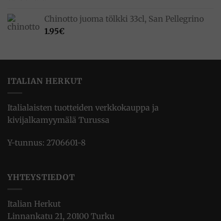
Chinotto juoma tölkki 33cl, San Pellegrino
1.95
€
ITALIAN HERKUT
Italialaisten tuotteiden verkkokauppa ja
kivijalkamyymälä Turussa
Y-tunnus: 2706601-8
YHTEYSTIEDOT
Italian Herkut
Linnankatu 21, 20100 Turku