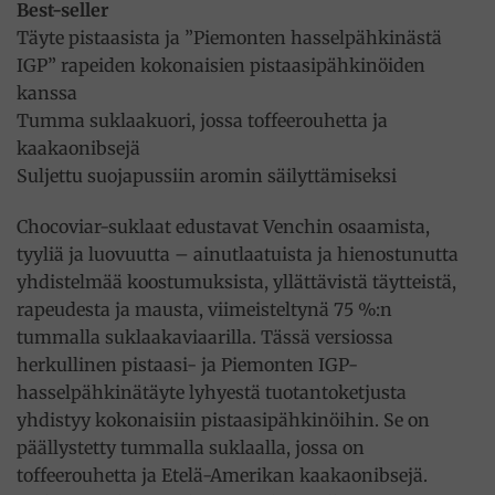
Best-seller
Täyte pistaasista ja ”Piemonten hasselpähkinästä
IGP” rapeiden kokonaisien pistaasipähkinöiden
kanssa
Tumma suklaakuori, jossa toffeerouhetta ja
kaakaonibsejä
Suljettu suojapussiin aromin säilyttämiseksi
Chocoviar-suklaat edustavat Venchin osaamista,
tyyliä ja luovuutta – ainutlaatuista ja hienostunutta
yhdistelmää koostumuksista, yllättävistä täytteistä,
rapeudesta ja mausta, viimeisteltynä 75 %:n
tummalla suklaakaviaarilla. Tässä versiossa
herkullinen pistaasi- ja Piemonten IGP-
hasselpähkinätäyte lyhyestä tuotantoketjusta
yhdistyy kokonaisiin pistaasipähkinöihin. Se on
päällystetty tummalla suklaalla, jossa on
toffeerouhetta ja Etelä-Amerikan kaakaonibsejä.