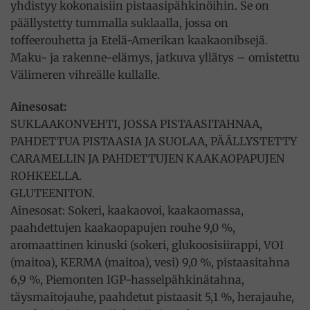
yhdistyy kokonaisiin pistaasipähkinöihin. Se on
päällystetty tummalla suklaalla, jossa on
toffeerouhetta ja Etelä-Amerikan kaakaonibsejä.
Maku- ja rakenne-elämys, jatkuva yllätys – omistettu
Välimeren vihreälle kullalle.
Ainesosat:
SUKLAAKONVEHTI, JOSSA PISTAASITAHNAA,
PAHDETTUA PISTAASIA JA SUOLAA, PÄÄLLYSTETTY
CARAMELLIN JA PAHDETTUJEN KAAKAOPAPUJEN
ROHKEELLA.
GLUTEENITON.
Ainesosat: Sokeri, kaakaovoi, kaakaomassa,
paahdettujen kaakaopapujen rouhe 9,0 %,
aromaattinen kinuski (sokeri, glukoosisiirappi, VOI
(maitoa), KERMA (maitoa), vesi) 9,0 %, pistaasitahna
6,9 %, Piemonten IGP-hasselpähkinätahna,
täysmaitojauhe, paahdetut pistaasit 5,1 %, herajauhe,