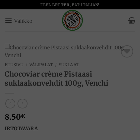
Skip
FEEL BETTER, EAT ITALIAN!
to
content
Add to
ETUSIVU
/
VÄLIPALAT
/
SUKLAAT
wishlist
Chocoviar crème Pistaasi
suklaakonvehdit 100g, Venchi
8.50
€
IRTOTAVARA