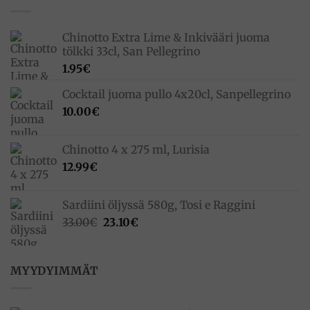
Chinotto Extra Lime & Inkivääri juoma
tölkki 33cl, San Pellegrino
1.95
€
Cocktail juoma pullo 4x20cl, Sanpellegrino
10.00
€
Chinotto 4 x 275 ml, Lurisia
12.99
€
Sardiini öljyssä 580g, Tosi e Raggini
Alkuperäinen
Nykyinen
33.00
€
23.10
€
hinta
hinta
oli:
on:
33.00€.
23.10€.
MYYDYIMMÄT