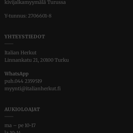
kivijalkamyymälä Turussa
Y-tunnus: 2706601-8
YHTEYSTIEDOT
Italian Herkut
Linnankatu 21, 20100 Turku
WhatsApp
puh.
044 2359519
myynti@italianherkut.fi
AUKIOLOAJAT
ma – pe 10-17
la 10-14