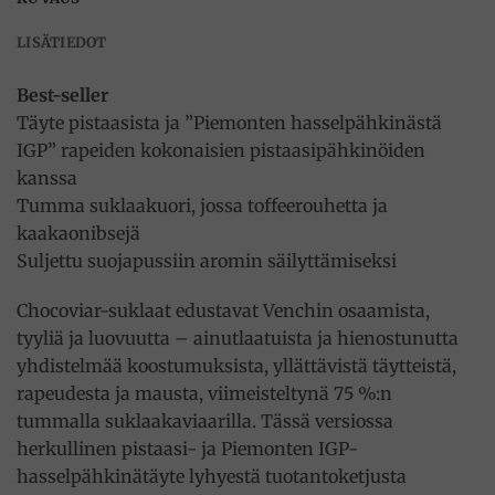
LISÄTIEDOT
Best-seller
Täyte pistaasista ja ”Piemonten hasselpähkinästä
IGP” rapeiden kokonaisien pistaasipähkinöiden
kanssa
Tumma suklaakuori, jossa toffeerouhetta ja
kaakaonibsejä
Suljettu suojapussiin aromin säilyttämiseksi
Chocoviar-suklaat edustavat Venchin osaamista,
tyyliä ja luovuutta – ainutlaatuista ja hienostunutta
yhdistelmää koostumuksista, yllättävistä täytteistä,
rapeudesta ja mausta, viimeisteltynä 75 %:n
tummalla suklaakaviaarilla. Tässä versiossa
herkullinen pistaasi- ja Piemonten IGP-
hasselpähkinätäyte lyhyestä tuotantoketjusta