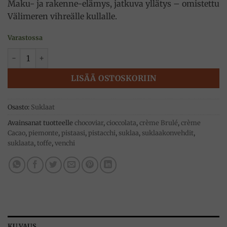
Maku- ja rakenne-elämys, jatkuva yllätys – omistettu
Välimeren vihreälle kullalle.
Varastossa
Chocoviar crème Pistaasi suklaakonvehdit 100g, Venchi mää
LISÄÄ OSTOSKORIIN
Osasto:
Suklaat
Avainsanat tuotteelle
chocoviar
,
cioccolata
,
crème Brulé
,
crème
Cacao
,
piemonte
,
pistaasi
,
pistacchi
,
suklaa
,
suklaakonvehdit
,
suklaata
,
toffe
,
venchi
KUVAUS