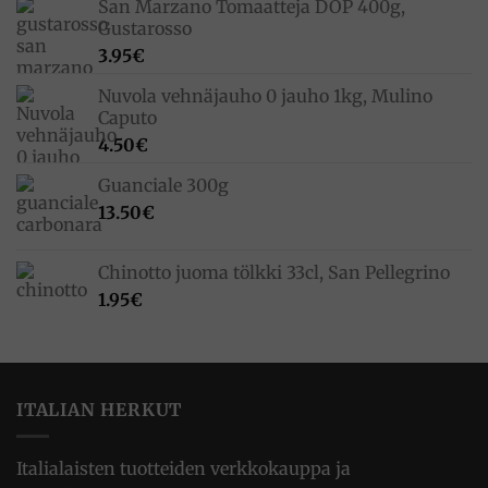
San Marzano Tomaatteja DOP 400g,
Gustarosso
3.95
€
Nuvola vehnäjauho 0 jauho 1kg, Mulino
Caputo
4.50
€
Guanciale 300g
13.50
€
Chinotto juoma tölkki 33cl, San Pellegrino
1.95
€
ITALIAN HERKUT
Italialaisten tuotteiden verkkokauppa ja