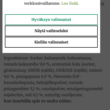
verkkosivuillamme.
Lue lisää
.
kakaonibs från Sydamerika. En lek av kontraster och
texturer – en ständig överraskning tillägnad
Medelhavets gröna guld.
Hyväksyn valinnaiset
Ingredienser:
Näytä vaihtoehdot
PRALIN MED PISTAGEPASTA, ROSTADE
PISTAGENÖTTER OCH SALT, TÄCKT MED
Kiellän valinnaiset
KARAMELLKROSS OCH ROSTADE KAKAONIBS.
GLUTENFRI.
Ingredienser: Socker, kakaosmör, kakaomassa,
rostade kakaonibs 9,0 %, aromatisk kola (socker,
glukossirap, SMÖR (mjölk), GRÄDDE (mjölk), vatten)
9,0 %, pistagepasta 6,9 %, Piemonte IGP-
hasselnötspasta, helmjölkspulver, rostade
pistagenötter 5,1 %, vasslepulver, emulgeringsmedel:
sojalecitin, salt 0,1 %, naturlig vaniljarom.
Kan innehålla spår av andra nötter.