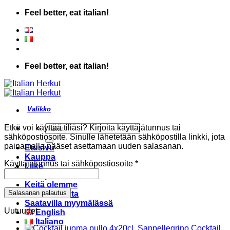
Skip
Feel better, eat italian!
to
content
Feel better, eat italian!
Etsi:
Etkö voi käyttää tiliäsi? Kirjoita käyttäjätunnus tai
sähköpostiosoite. Sinulle lähetetään sähköpostilla linkki, jota
painamalla pääset asettamaan uuden salasanan.
Etusivu
Kauppa
Vaaditaan
Käyttäjätunnus tai sähköpostiosoite
*
Liike
Reseptit
Keitä olemme
Salasanan palautus
Ajankohtaista
Saatavilla myymälässä
Uutuudet
English
Italiano
Cocktail