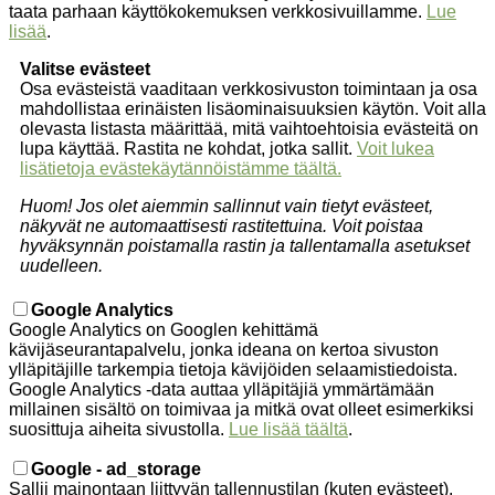
taata parhaan käyttökokemuksen verkkosivuillamme.
Lue
lisää
.
Valitse evästeet
Osa evästeistä vaaditaan verkkosivuston toimintaan ja osa
mahdollistaa erinäisten lisäominaisuuksien käytön. Voit alla
olevasta listasta määrittää, mitä vaihtoehtoisia evästeitä on
lupa käyttää. Rastita ne kohdat, jotka sallit.
Voit lukea
lisätietoja evästekäytännöistämme täältä.
Huom! Jos olet aiemmin sallinnut vain tietyt evästeet,
näkyvät ne automaattisesti rastitettuina. Voit poistaa
hyväksynnän poistamalla rastin ja tallentamalla asetukset
uudelleen.
Google Analytics
Google Analytics on Googlen kehittämä
kävijäseurantapalvelu, jonka ideana on kertoa sivuston
ylläpitäjille tarkempia tietoja kävijöiden selaamistiedoista.
Google Analytics -data auttaa ylläpitäjiä ymmärtämään
millainen sisältö on toimivaa ja mitkä ovat olleet esimerkiksi
suosittuja aiheita sivustolla.
Lue lisää täältä
.
Google - ad_storage
Sallii mainontaan liittyvän tallennustilan (kuten evästeet).