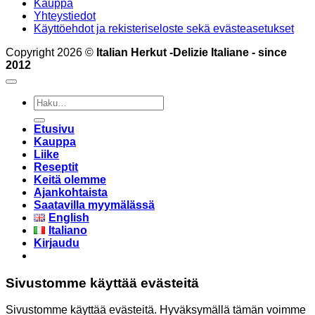
Kauppa
Yhteystiedot
Käyttöehdot ja rekisteriseloste sekä evästeasetukset
Copyright 2026 ©
Italian Herkut -Delizie Italiane - since
2012
Etsi:
Etusivu
Kauppa
Liike
Reseptit
Keitä olemme
Ajankohtaista
Saatavilla myymälässä
English
Italiano
Kirjaudu
Sivustomme käyttää evästeitä
Sivustomme käyttää evästeitä. Hyväksymällä tämän voimme