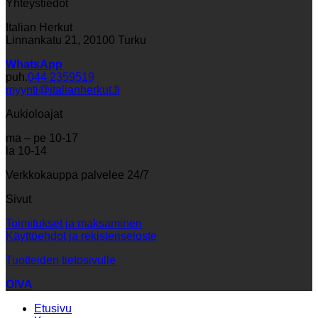
Yhteystiedot
Italian Herkut
Linnankatu 21, 20100 Turku
WhatsApp
puh.
044 2359519
myynti@italianherkut.fi
Aukioloajat
ma – pe 10-17
la 10-14
Verkkokauppa palvelee 24/7
Sivut
Toimitukset ja maksaminen
Käyttöehdot ja rekisteriseloste
Tuotteiden tietosivulle
OIVA
Etusivu