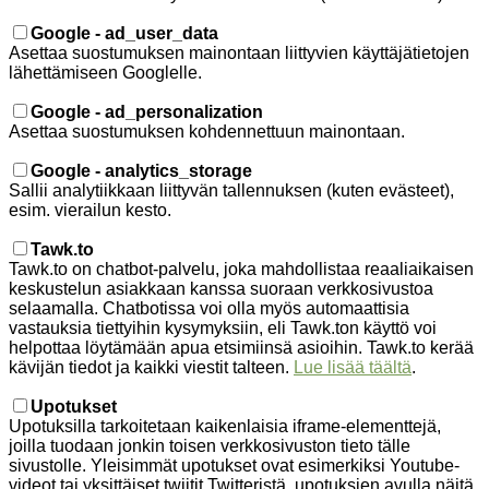
Google - ad_user_data
Asettaa suostumuksen mainontaan liittyvien käyttäjätietojen
lähettämiseen Googlelle.
Google - ad_personalization
Asettaa suostumuksen kohdennettuun mainontaan.
Google - analytics_storage
Sallii analytiikkaan liittyvän tallennuksen (kuten evästeet),
esim. vierailun kesto.
Tawk.to
Tawk.to on chatbot-palvelu, joka mahdollistaa reaaliaikaisen
keskustelun asiakkaan kanssa suoraan verkkosivustoa
selaamalla. Chatbotissa voi olla myös automaattisia
vastauksia tiettyihin kysymyksiin, eli Tawk.ton käyttö voi
helpottaa löytämään apua etsimiinsä asioihin. Tawk.to kerää
kävijän tiedot ja kaikki viestit talteen.
Lue lisää täältä
.
Upotukset
Upotuksilla tarkoitetaan kaikenlaisia iframe-elementtejä,
joilla tuodaan jonkin toisen verkkosivuston tieto tälle
sivustolle. Yleisimmät upotukset ovat esimerkiksi Youtube-
videot tai yksittäiset twiitit Twitteristä, upotuksien avulla näitä