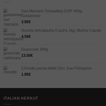
San Marzano Tomaatteja DOP 400g,
Gustarosso
3.95
€
Nuvola vehnäjauho 0 jauho 1kg, Mulino Caputo
4.50
€
Guanciale 300g
13.50
€
Chinotto juoma tölkki 33cl, San Pellegrino
1.95
€
ITALIAN HERKUT