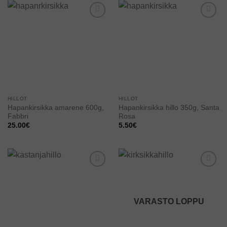
Add to
Add to
wishlist
wishlist
HILLOT
HILLOT
Hapankirsikka amarene 600g,
Hapankirsikka hillo 350g, Santa
Fabbri
Rosa
25.00
€
5.50
€
Add to
Add to
wishlist
wishlist
VARASTO LOPPU