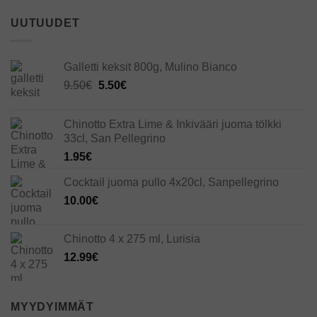
UUTUUDET
Galletti keksit 800g, Mulino Bianco
Alkuperäinen
Nykyinen
9.50
€
5.50
€
hinta
hinta
oli:
on:
Chinotto Extra Lime & Inkivääri juoma tölkki
9.50€.
5.50€.
33cl, San Pellegrino
1.95
€
Cocktail juoma pullo 4x20cl, Sanpellegrino
10.00
€
Chinotto 4 x 275 ml, Lurisia
12.99
€
MYYDYIMMÄT