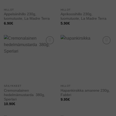
HILLOT
HILLOT
Appelsiinihillo 230g,
Aprikoosihillo 230g,
luomutuote, La Madre Terra
luomutuote, La Madre Terra
6.90
€
5.90
€
Add to
Add to
wishlist
wishlist
SÄILYKKEET
HILLOT
Cremonalainen
Hapankirsikka amarene 230g,
hedelmämustarda 380g,
Fabbri
Sperlari
9.95
€
10.90
€