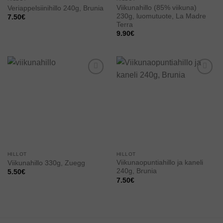
Viikunahillo (85% viikuna)
Veriappelsiinihillo 240g, Brunia
230g, luomutuote, La Madre
7.50
€
Terra
9.90
€
Add to
Add to
wishlist
wishlist
HILLOT
HILLOT
Viikunaopuntiahillo ja kaneli
Viikunahillo 330g, Zuegg
240g, Brunia
5.50
€
7.50
€