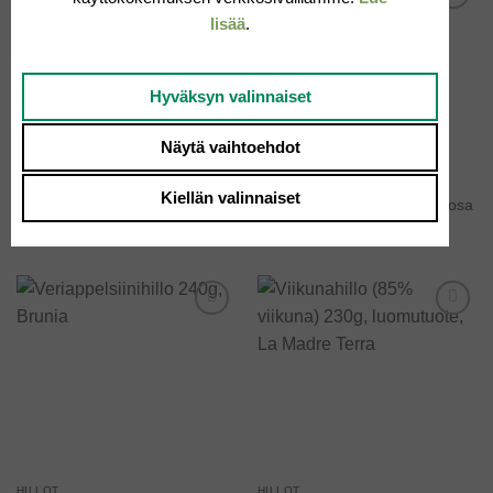
lisää
.
Add to
Add to
wishlist
wishlist
Hyväksyn valinnaiset
Näytä vaihtoehdot
HILLOT
HILLOT
Kiellän valinnaiset
Sitruunahillo 240g, Brunia
Sitruunahillo 350g, Santa Rosa
7.50
€
4.95
€
Add to
Add to
wishlist
wishlist
HILLOT
HILLOT