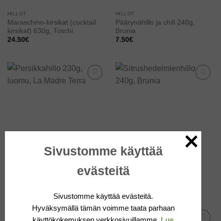
HILLOT
HILLOT
Maraschino-kirsikat (cocktail
Päärynähillo ja chili 240g,
kirsikat) 630g, Toschi
Brunia
24.50
€
7.50
€
Add to
Add to
wishlist
wishlist
Sivustomme käyttää
HILLOT
HILLOT
Persikkahillo 230g, luomu, La
evästeitä
Sitrushedelmienhillo 240g,
Madre Terra
Brunia
5.90
€
7.50
€
Sivustomme käyttää evästeitä.
Hyväksymällä tämän voimme taata parhaan
käyttökokemuksen verkkosivuillamme.
Lue