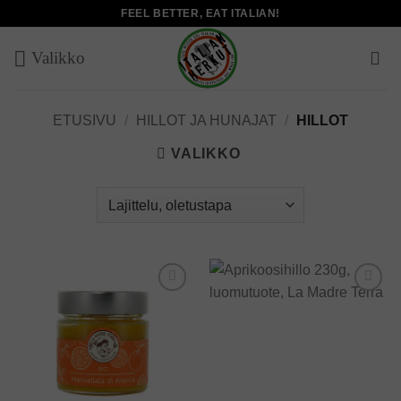
Skip
FEEL BETTER, EAT ITALIAN!
to
content
ETUSIVU
/
HILLOT JA HUNAJAT
/
HILLOT
VALIKKO
Add to
Add to
wishlist
wishlist