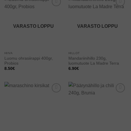
Add to
Add to
wishlist
wishlist
VARASTO LOPPU
VARASTO LOPPU
HIIVA
HILLOT
Luomu ohrasiirappi 400gr,
Mandariinihillo 230g,
Probios
luomutuote La Madre Terra
8.50
€
6.90
€
Add to
Add to
wishlist
wishlist