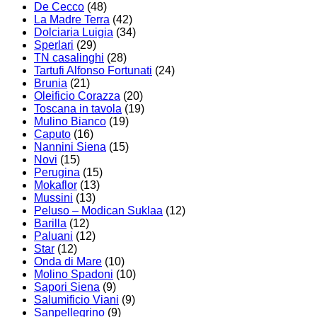
De Cecco
(48)
La Madre Terra
(42)
Dolciaria Luigia
(34)
Sperlari
(29)
TN casalinghi
(28)
Tartufi Alfonso Fortunati
(24)
Brunia
(21)
Oleificio Corazza
(20)
Toscana in tavola
(19)
Mulino Bianco
(19)
Caputo
(16)
Nannini Siena
(15)
Novi
(15)
Perugina
(15)
Mokaflor
(13)
Mussini
(13)
Peluso – Modican Suklaa
(12)
Barilla
(12)
Paluani
(12)
Star
(12)
Onda di Mare
(10)
Molino Spadoni
(10)
Sapori Siena
(9)
Salumificio Viani
(9)
Sanpellegrino
(9)