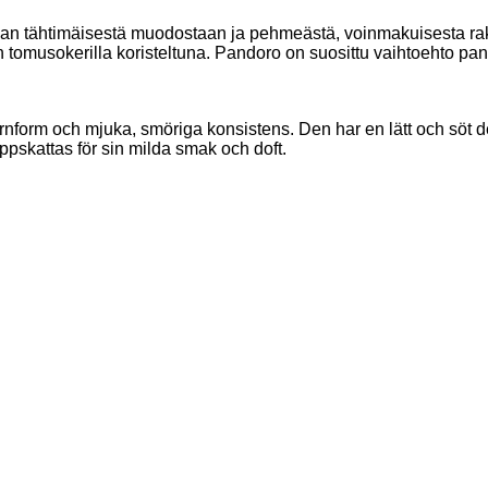
aan tähtimäisestä muodostaan ja pehmeästä, voinmakuisesta rak
sein tomusokerilla koristeltuna. Pandoro on suosittu vaihtoehto p
järnform och mjuka, smöriga konsistens. Den har en lätt och söt 
uppskattas för sin milda smak och doft.