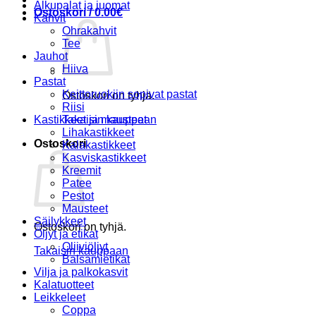
Alkupalat ja juomat
Ostoskori /
0.00
€
Kahvit
Ohrakahvit
Tee
Jauhot
Hiiva
Pastat
Keittoruokiin sopivat pastat
Ostoskori on tyhjä.
Riisi
Kastikkeet ja mausteet
Takaisin kauppaan
Lihakastikkeet
Ostoskori
Kalakastikkeet
Kasviskastikkeet
Kreemit
Patee
Pestot
Mausteet
Säilykkeet
Ostoskori on tyhjä.
Öljyt ja etikat
Oliiviöljyt
Takaisin kauppaan
Balsamietikat
Vilja ja palkokasvit
Kalatuotteet
Leikkeleet
Coppa