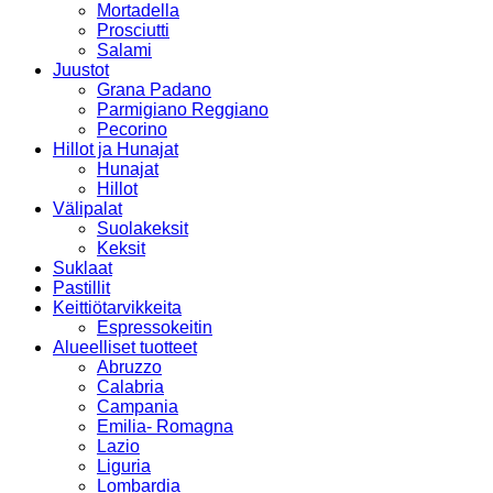
Mortadella
Prosciutti
Salami
Juustot
Grana Padano
Parmigiano Reggiano
Pecorino
Hillot ja Hunajat
Hunajat
Hillot
Välipalat
Suolakeksit
Keksit
Suklaat
Pastillit
Keittiötarvikkeita
Espressokeitin
Alueelliset tuotteet
Abruzzo
Calabria
Campania
Emilia- Romagna
Lazio
Liguria
Lombardia