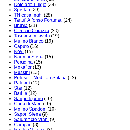
Dolciaria Luigia
(34)
Sperlari
(29)
TN casalinghi
(28)
Tartufi Alfonso Fortunati
(24)
Brunia
(21)
Oleificio Corazza
(20)
Toscana in tavola
(19)
Mulino Bianco
(19)
Caputo
(16)
Novi
(15)
Nannini Siena
(15)
Perugina
(15)
Mokaflor
(13)
Mussini
(13)
Peluso – Modican Suklaa
(12)
Paluani
(12)
Star
(12)
Barilla
(12)
Sanpellegrino
(10)
Onda di Mare
(10)
Molino Spadoni
(10)
Sapori Siena
(9)
Salumificio Viani
(9)
Campari
(8)
Matilde Vicenzi
(8)