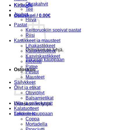
Ohrakahvit
Kirjaudu
Tee
Jauhot
Ostoskori /
0.00
€
Hiiva
Pastat
Keittoruokiin sopivat pastat
Riisi
Kastikkeet ja mausteet
Lihakastikkeet
Ostoskori on tyhjä.
Kalakastikkeet
Kasviskastikkeet
Takaisin kauppaan
Kreemit
Patee
Ostoskori
Pestot
Mausteet
Säilykkeet
Öljyt ja etikat
Oliiviöljyt
Balsamietikat
Vilja ja palkokasvit
Ostoskori on tyhjä.
Kalatuotteet
Takaisin kauppaan
Leikkeleet
Coppa
Mortadella
Prosciutti