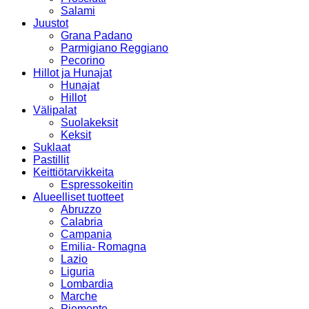
Salami
Juustot
Grana Padano
Parmigiano Reggiano
Pecorino
Hillot ja Hunajat
Hunajat
Hillot
Välipalat
Suolakeksit
Keksit
Suklaat
Pastillit
Keittiötarvikkeita
Espressokeitin
Alueelliset tuotteet
Abruzzo
Calabria
Campania
Emilia- Romagna
Lazio
Liguria
Lombardia
Marche
Piemonte