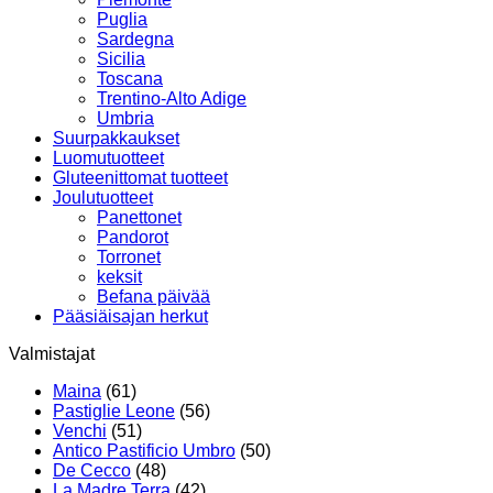
Puglia
Sardegna
Sicilia
Toscana
Trentino-Alto Adige
Umbria
Suurpakkaukset
Luomutuotteet
Gluteenittomat tuotteet
Joulutuotteet
Panettonet
Pandorot
Torronet
keksit
Befana päivää
Pääsiäisajan herkut
Valmistajat
Maina
(61)
Pastiglie Leone
(56)
Venchi
(51)
Antico Pastificio Umbro
(50)
De Cecco
(48)
La Madre Terra
(42)