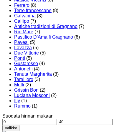
Ferrero
(8)
Terre francescane
(8)
Galvanina
(8)
Callipo
(7)
Antiche tradizioni di Gragnano
(7)
Rio Mare
(7)
Pastifico D'Amalfi Gragnano
(6)
Pavesi
(5)
Lavazza
(5)
Due Vittorie
(5)
Ponti
(5)
Gustarosso
(4)
Antonelli
(4)
Tenuta Margherita
(3)
Tarall'oro
(3)
Mutti
(2)
Grissin Bon
(2)
Luciana Mosconi
(2)
Illy
(1)
Rummo
(1)
Suodata hinnan mukaan
Minimihinta
Maksimihinta
Valikko