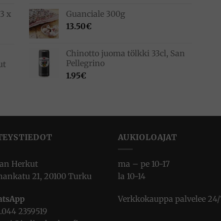
3 x
Guanciale 300g
13.50
€
Chinotto juoma tölkki 33cl, San
Pellegrino
ut
1.95
€
TEYSTIEDOT
AUKIOLOAJAT
ian Herkut
ma – pe 10-17
nankatu 21, 20100 Turku
la 10-14
tsApp
Verkkokauppa palvelee 24/
.
044 2359519