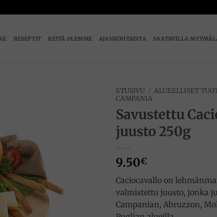
IKE
RESEPTIT
KEITÄ OLEMME
AJANKOHTAISTA
SAATAVILLA MYYMÄL
ETUSIVU
/
ALUEELLISET TUO
CAMPANIA
Savustettu Caci
Add to
wishlist
juusto 250g
9.50
€
Caciocavallo on lehmänma
valmistettu juusto, jonka j
Campanian, Abruzzon, Mol
Puglian alueilla.