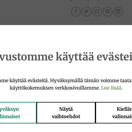
ivustomme käyttää evästei
tettu juusto, jonka juuret ovat Campanian, Abruzzon, Moli
me käyttää evästeitä. Hyväksymällä tämän voimme taat
käyttökokemuksen verkkosivuillamme.
Lue lisää
.
yväksyn
Näytä
Kiellä
Ale!
Add to
Add 
linnaiset
vaihtoehdot
valinnai
wishlist
wishl