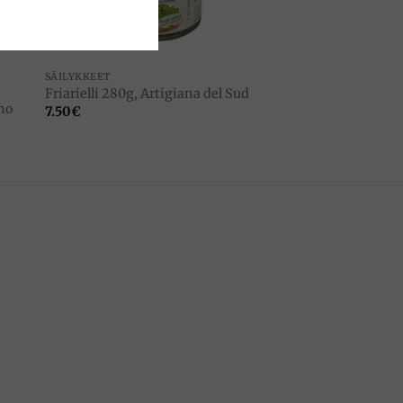
SÄILYKKEET
Friarielli 280g, Artigiana del Sud
no
7.50
€