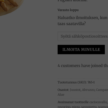
Varasto loppu
Haluatko ilmoituksen, kun 
taas saatavilla?
ILMOITA MINULLE
4 customers have joined the
Tuotetunnus (SKU):
765-1
Osastot:
Juustot
,
Abruzzo
,
Campan
Alue
Avainsanat tuotteelle
caciocavallo
pecorino
,
pizza
,
savustettu
,
scamo