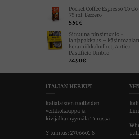
Pocket Coffee Espresso To Go 
75 ml, Ferrero
5.50
€
Sitruuna pinzimonio -
lahjapakkaus – käsinmaalat
keramiikkakulhot, Antico
Pastificio Umbro
24.90
€
ITALIAN HERKUT
YH
Italialaisten tuotteiden
Ital
verkkokauppa ja
Lin
kivijalkamyymälä Turussa
Wha
Y-tunnus: 2706601-8
puh