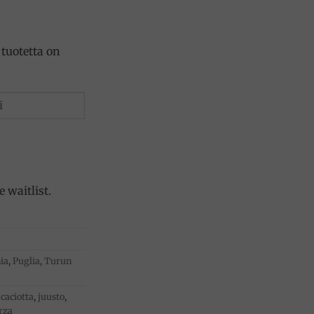
tuotetta on
 waitlist.
ia
,
Puglia
,
Turun
,
caciotta
,
juusto
,
rza