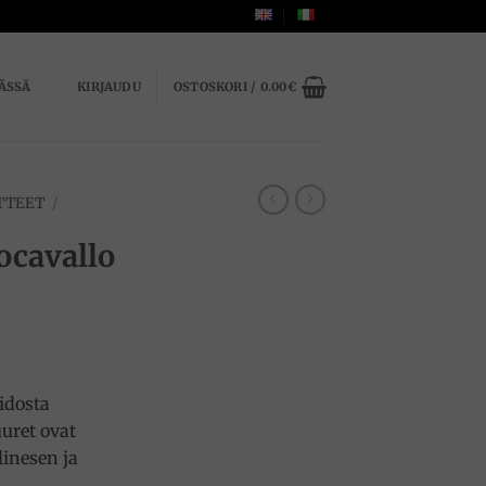
ÄSSÄ
KIRJAUDU
OSTOSKORI /
0.00
€
TTEET
/
ocavallo
idosta
uuret ovat
inesen ja