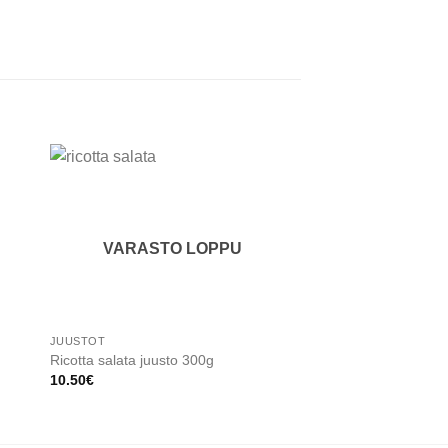
 to
Add to
ist
wishlist
VARASTO LOPPU
VARASTO
JUUSTOT
JUUSTOT
Ricotta salata juusto 300g
Savustettu Scamorza
10.50
€
6.50
€