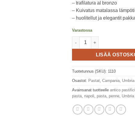
– trafilatura al bronzo
– Kuivatus matalassa lämpöti
– huolitellut ja elegantit pakk
Varastossa
Penne pastaa - Napoli 500g, A
LISÄÄ OSTOSK
Tuotetunnus (SKU):
1110
Osastot:
Pastat
,
Campania
,
Umbria
Avainsanat tuotteelle
antico pastifi
pasta
,
napoli
,
pasta
,
penne
,
Umbria