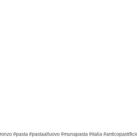
lbronzo #pasta #pastaalluovo #munapasta #italia #anticopastific