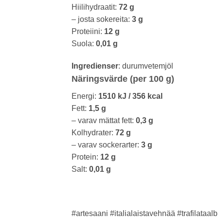
Hiilihydraatit:
72 g
– josta sokereita:
3 g
Proteiini:
12 g
Suola:
0,01 g
Ingredienser
: durumvetemjöl
Näringsvärde (per 100 g)
Energi:
1510 kJ / 356 kcal
Fett:
1,5 g
– varav mättat fett:
0,3 g
Kolhydrater:
72 g
– varav sockerarter:
3 g
Protein:
12 g
Salt:
0,01 g
#artesaani #italialaistavehnää #trafilataa