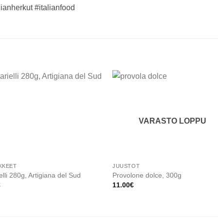
alianherkut #italianfood
Add to
Add
wishlist
wishl
VARASTO LOPPU
KKEET
JUUSTOT
ielli 280g, Artigiana del Sud
Provolone dolce, 300g
€
11.00
€