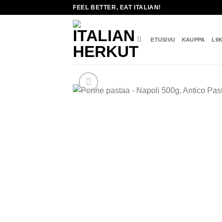
Skip
FEEL BETTER, EAT ITALIAN!
to
content
ETUSIVU
KAUPPA
LII