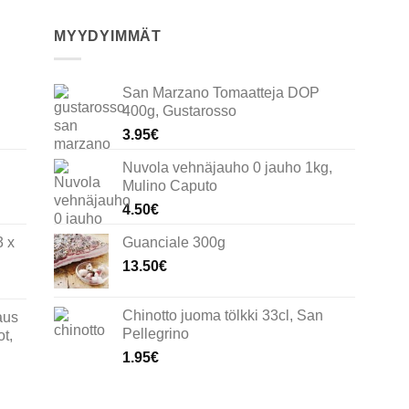
MYYDYIMMÄT
San Marzano Tomaatteja DOP
400g, Gustarosso
3.95
€
Nuvola vehnäjauho 0 jauho 1kg,
Mulino Caputo
4.50
€
3 x
Guanciale 300g
13.50
€
Chinotto juoma tölkki 33cl, San
aus
Pellegrino
t,
1.95
€