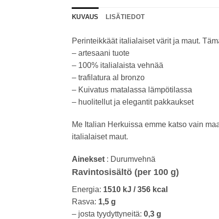
KUVAUS
LISÄTIEDOT
Perinteikkäät italialaiset värit ja maut. Tä
– artesaani tuote
– 100% italialaista vehnää
– trafilatura al bronzo
– Kuivatus matalassa lämpötilassa
– huolitellut ja elegantit pakkaukset
Me Italian Herkuissa emme katso vain maah
italialaiset maut.
Ainekset
: Durumvehnä
Ravintosisältö (per 100 g)
Energia:
1510 kJ / 356 kcal
Rasva:
1,5 g
– josta tyydyttyneitä:
0,3 g