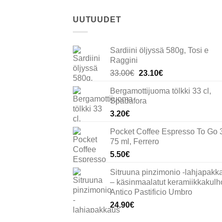
UUTUUDET
Sardiini öljyssä 580g, Tosi e
Raggini
Alkuperäinen
Nykyinen
33.00
€
23.10
€
hinta
hinta
Bergamottijuoma tölkki 33 cl,
oli:
on:
Spadafora
33.00€.
23.10€.
3.20
€
Pocket Coffee Espresso To Go 
75 ml, Ferrero
5.50
€
Sitruuna pinzimonio -lahjapakk
– käsinmaalatut keramiikkakulho
Antico Pastificio Umbro
24.90
€