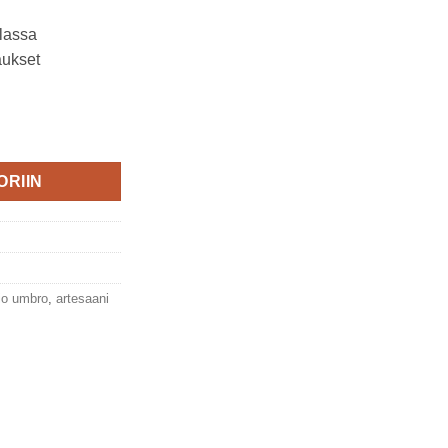
lassa
aukset
ntico Pastificio Umbro määrä
ORIIN
cio umbro
,
artesaani