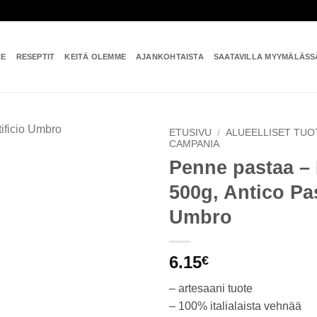
KE
RESEPTIT
KEITÄ OLEMME
AJANKOHTAISTA
SAATAVILLA MYYMÄLÄSS
ETUSIVU
/
ALUEELLISET TUO
CAMPANIA
Penne pastaa – 
Add to
wishlist
500g, Antico Pas
Umbro
6.15
€
– artesaani tuote
– 100% italialaista vehnää