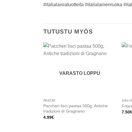
#italialaisiatuotteita #italialainenruoka #it
TUTUSTU MYÖS
Add to
wishlist
VARASTO LOPPU
PASTAT
SÄILY
Paccheri lisci pastaa 500g, Antiche
Friar
tradizioni di Gragnano
7.50
4.99
€