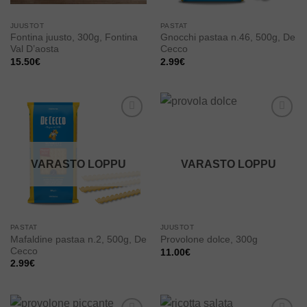
JUUSTOT
PASTAT
Fontina juusto, 300g, Fontina
Gnocchi pastaa n.46, 500g, De
Val D’aosta
Cecco
15.50
€
2.99
€
Add to
Add to
wishlist
wishlist
VARASTO LOPPU
VARASTO LOPPU
PASTAT
JUUSTOT
Mafaldine pastaa n.2, 500g, De
Provolone dolce, 300g
Cecco
11.00
€
2.99
€