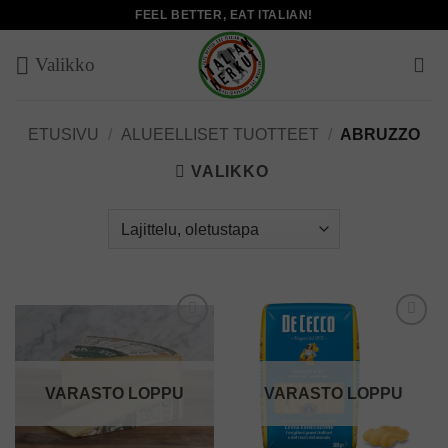
Skip
FEEL BETTER, EAT ITALIAN!
to
content
ETUSIVU
/
ALUEELLISET TUOTTEET
/
ABRUZZO
VALIKKO
Add to
Add to
wishlist
wishlist
VARASTO LOPPU
VARASTO LOPPU