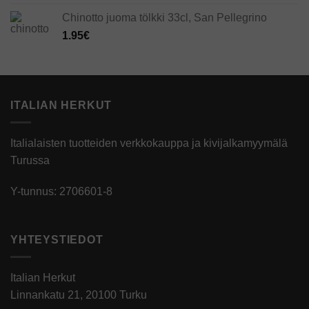
Chinotto juoma tölkki 33cl, San Pellegrino
1.95
€
ITALIAN HERKUT
Italialaisten tuotteiden verkkokauppa ja kivijalkamyymälä
Turussa
Y-tunnus: 2706601-8
YHTEYSTIEDOT
Italian Herkut
Linnankatu 21, 20100 Turku