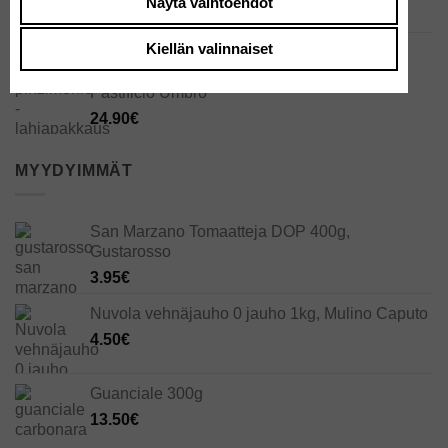
Näytä vaihtoehdot
5.50
€
Kiellän valinnaiset
Sitruuna pinzimonio -lahjapakkaus –
käsinmaalatut keramiikkakulhot, Antico
Pastificio Umbro
24.90
€
MYYDYIMMÄT
San Marzano Tomaatteja DOP 400g,
Gustarosso
3.95
€
Nuvola vehnäjauho 0 jauho 1kg, Mulino Caputo
4.50
€
Guanciale 300g
13.50
€