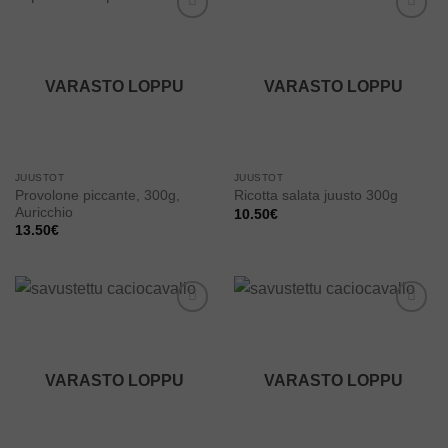
Add to
Add to
wishlist
wishlist
VARASTO LOPPU
VARASTO LOPPU
JUUSTOT
JUUSTOT
Provolone piccante, 300g,
Ricotta salata juusto 300g
Auricchio
10.50
€
13.50
€
Add to
Add to
wishlist
wishlist
VARASTO LOPPU
VARASTO LOPPU