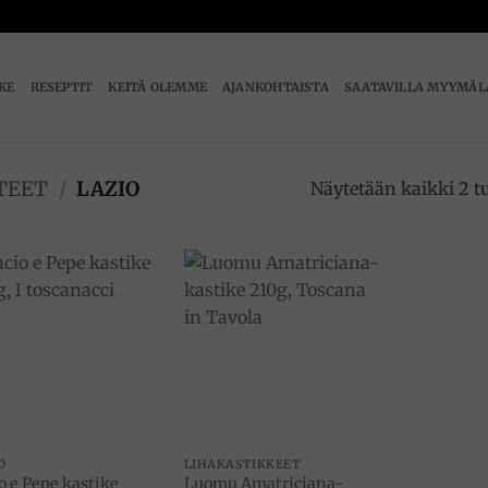
IKE
RESEPTIT
KEITÄ OLEMME
AJANKOHTAISTA
SAATAVILLA MYYMÄL
TEET
/
LAZIO
Näytetään kaikki 2 t
Add to
Add to
wishlist
wishlist
O
LIHAKASTIKKEET
o e Pepe kastike
Luomu Amatriciana-