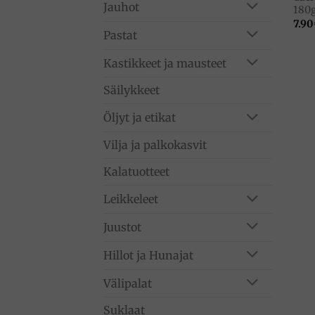
Jauhot
180g
7.90
Pastat
Kastikkeet ja mausteet
Säilykkeet
Öljyt ja etikat
Vilja ja palkokasvit
Kalatuotteet
Leikkeleet
Juustot
Hillot ja Hunajat
Välipalat
Suklaat