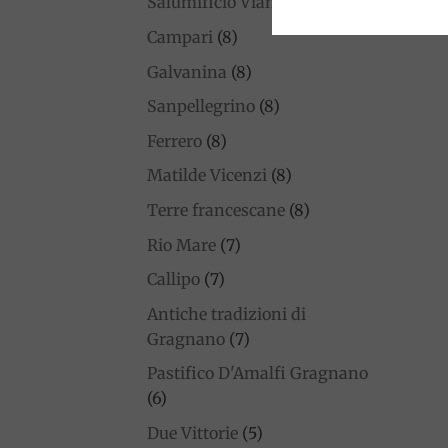
Salumificio Viani
(9)
Campari
(8)
Galvanina
(8)
Sanpellegrino
(8)
Ferrero
(8)
Matilde Vicenzi
(8)
Terre francescane
(8)
Rio Mare
(7)
Callipo
(7)
Antiche tradizioni di
Gragnano
(7)
Pastifico D'Amalfi Gragnano
(6)
Due Vittorie
(5)