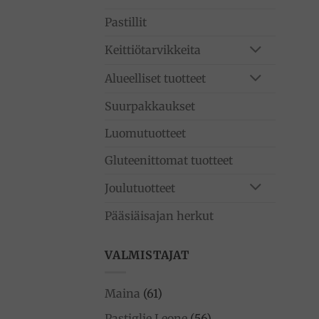
Pastillit
Keittiötarvikkeita
Alueelliset tuotteet
Suurpakkaukset
Luomutuotteet
Gluteenittomat tuotteet
Joulutuotteet
Pääsiäisajan herkut
VALMISTAJAT
Maina
(61)
Pastiglie Leone
(56)