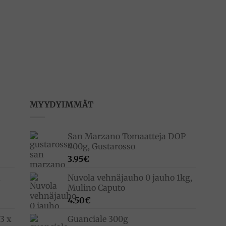
MYYDYIMMÄT
San Marzano Tomaatteja DOP
400g, Gustarosso
3.95
€
,
Nuvola vehnäjauho 0 jauho 1kg,
Mulino Caputo
4.50
€
3 x
Guanciale 300g