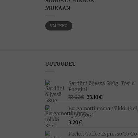
SUODATA HINNAN
MUKAAN
Minimihinta
Maksimihinta
VALIKKO
UUTUUDET
Sardiini öljyssä 580g, Tosi e
Raggini
Alkuperäinen
Nykyinen
33.00
€
23.10
€
hinta
hinta
Bergamottijuoma tölkki 33 cl
oli:
on:
Spadafora
33.00€.
23.10€.
3.20
€
Pocket Coffee Espresso To Go 