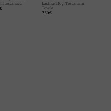
, I toscanacci
kastike 210g, Toscana in
Tavola
€
7.50
€