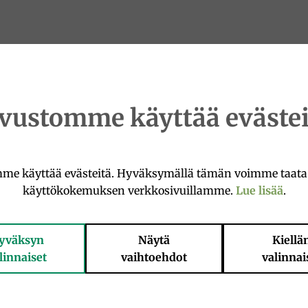
ivustomme käyttää evästei
me käyttää evästeitä. Hyväksymällä tämän voimme taat
käyttökokemuksen verkkosivuillamme.
Lue lisää
.
yväksyn
Näytä
Kiellä
linnaiset
vaihtoehdot
valinnai