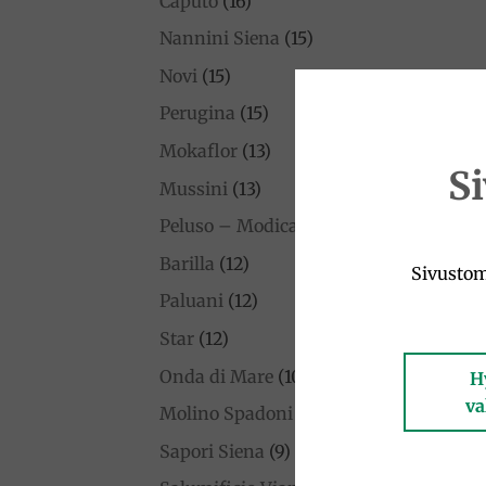
Caputo
(16)
Nannini Siena
(15)
Novi
(15)
Perugina
(15)
Mokaflor
(13)
S
Mussini
(13)
Peluso – Modican Suklaa
(12)
Barilla
(12)
Sivustom
Paluani
(12)
Star
(12)
Onda di Mare
(10)
H
va
Molino Spadoni
(10)
Sapori Siena
(9)