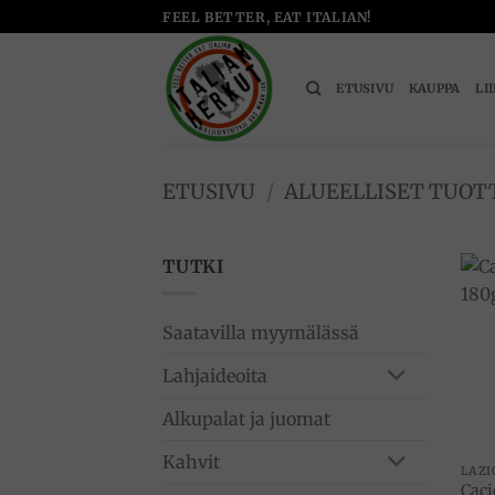
Skip
FEEL BETTER, EAT ITALIAN!
to
content
ETUSIVU
KAUPPA
LI
ETUSIVU
/
ALUEELLISET TUOT
TUTKI
Saatavilla myymälässä
Lahjaideoita
Alkupalat ja juomat
Kahvit
LAZI
Caci