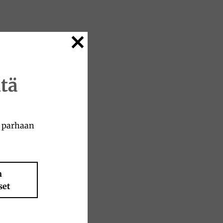
tä
a parhaan
n
set