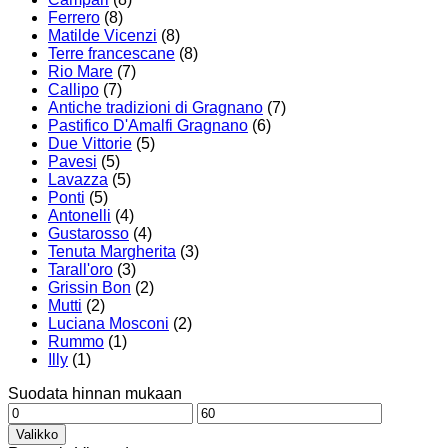
Ferrero
(8)
Matilde Vicenzi
(8)
Terre francescane
(8)
Rio Mare
(7)
Callipo
(7)
Antiche tradizioni di Gragnano
(7)
Pastifico D'Amalfi Gragnano
(6)
Due Vittorie
(5)
Pavesi
(5)
Lavazza
(5)
Ponti
(5)
Antonelli
(4)
Gustarosso
(4)
Tenuta Margherita
(3)
Tarall'oro
(3)
Grissin Bon
(2)
Mutti
(2)
Luciana Mosconi
(2)
Rummo
(1)
Illy
(1)
Suodata hinnan mukaan
Minimihinta
Maksimihinta
Valikko