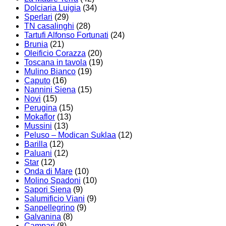
Dolciaria Luigia
(34)
Sperlari
(29)
TN casalinghi
(28)
Tartufi Alfonso Fortunati
(24)
Brunia
(21)
Oleificio Corazza
(20)
Toscana in tavola
(19)
Mulino Bianco
(19)
Caputo
(16)
Nannini Siena
(15)
Novi
(15)
Perugina
(15)
Mokaflor
(13)
Mussini
(13)
Peluso – Modican Suklaa
(12)
Barilla
(12)
Paluani
(12)
Star
(12)
Onda di Mare
(10)
Molino Spadoni
(10)
Sapori Siena
(9)
Salumificio Viani
(9)
Sanpellegrino
(9)
Galvanina
(8)
Campari
(8)