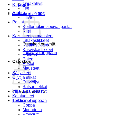
Ohrakahvit
Kirjaudu
Tee
Jauhot
Ostoskori /
0.00
€
Hiiva
Pastat
Keittoruokiin sopivat pastat
Riisi
Kastikkeet ja mausteet
Lihakastikkeet
Ostoskori on tyhjä.
Kalakastikkeet
Kasviskastikkeet
Takaisin kauppaan
Kreemit
Patee
Ostoskori
Pestot
Mausteet
Säilykkeet
Öljyt ja etikat
Oliiviöljyt
Balsamietikat
Vilja ja palkokasvit
Ostoskori on tyhjä.
Kalatuotteet
Takaisin kauppaan
Leikkeleet
Coppa
Mortadella
Prosciutti