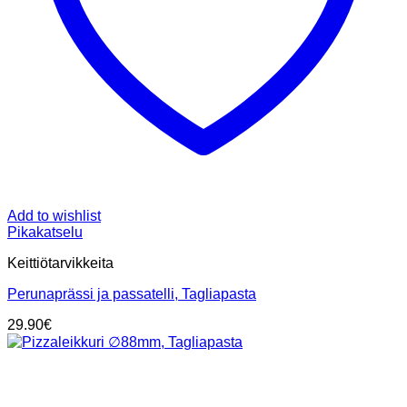
Add to wishlist
Pikakatselu
Keittiötarvikkeita
Perunaprässi ja passatelli, Tagliapasta
29.90
€