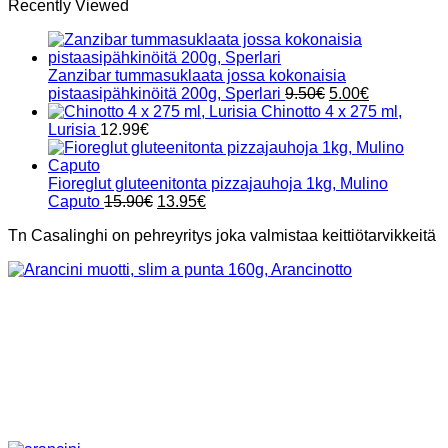
Recently Viewed
Zanzibar tummasuklaata jossa kokonaisia
Alkuperäinen
Nykyinen
pistaasipähkinöitä 200g, Sperlari
9.50
€
5.00
€
hinta
hinta
Chinotto 4 x 275 ml,
oli:
on:
Lurisia
12.99
€
9.50€.
5.00€.
Fioreglut gluteenitonta pizzajauhoja 1kg, Mulino
Alkuperäinen
Nykyinen
Caputo
15.90
€
13.95
€
hinta
hinta
Tn Casalinghi on pehreyritys joka valmistaa keittiötarvikkeitä
oli:
on:
15.90€.
13.95€.