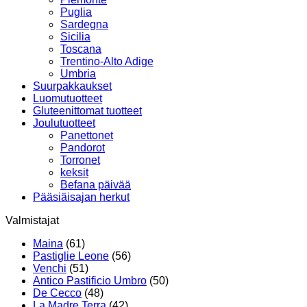
Puglia
Sardegna
Sicilia
Toscana
Trentino-Alto Adige
Umbria
Suurpakkaukset
Luomutuotteet
Gluteenittomat tuotteet
Joulutuotteet
Panettonet
Pandorot
Torronet
keksit
Befana päivää
Pääsiäisajan herkut
Valmistajat
Maina
(61)
Pastiglie Leone
(56)
Venchi
(51)
Antico Pastificio Umbro
(50)
De Cecco
(48)
La Madre Terra
(42)