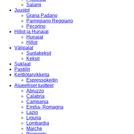
Salami
Juustot
Grana Padano
Parmigiano Reggiano
Pecorino
Hillot ja Hunajat
Hunajat
Hillot
Välipalat
Suolakeksit
Keksit
Suklaat
Pastillit
Keittiötarvikkeita
Espressokeitin
Alueelliset tuotteet
Abruzzo
Calabria
Campania
Emilia- Romagna
Lazio
Liguria
Lombardia
Marche
Piemonte