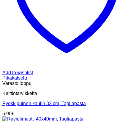
Add to wishlist
Pikakatselu
Varasto loppu
Keittiötarvikkeita
Pyökkipuinen kaulin 32 cm, Tagliapasta
6.90
€