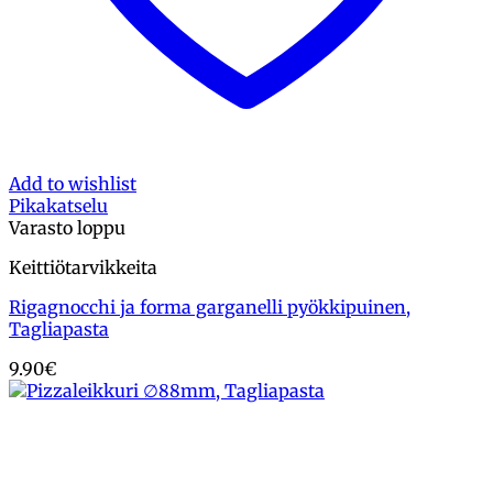
Add to wishlist
Pikakatselu
Varasto loppu
Keittiötarvikkeita
Rigagnocchi ja forma garganelli pyökkipuinen,
Tagliapasta
9.90
€