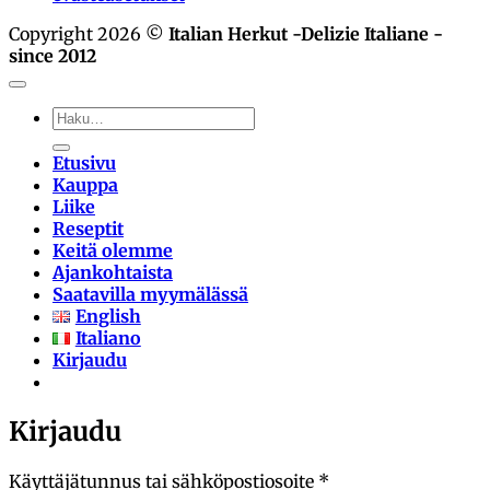
Copyright 2026 ©
Italian Herkut -Delizie Italiane -
since 2012
Etsi:
Etusivu
Kauppa
Liike
Reseptit
Keitä olemme
Ajankohtaista
Saatavilla myymälässä
English
Italiano
Kirjaudu
Kirjaudu
Vaaditaan
Käyttäjätunnus tai sähköpostiosoite
*