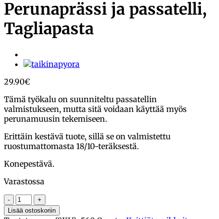
Perunaprässi ja passatelli,
Tagliapasta
29.90
€
Tämä työkalu on suunniteltu passatellin
valmistukseen, mutta sitä voidaan käyttää myös
perunamuusin tekemiseen.
Erittäin kestävä tuote, sillä se on valmistettu
ruostumattomasta 18/10-teräksestä.
Konepestävä.
Varastossa
Perunaprässi
ja
Lisää ostoskoriin
passatelli,