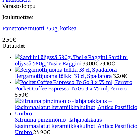
Varasto loppu
Joulutuotteet
Panettone muotti 750g, korkea
2.50
€
Uutuudet
Sardiini
Alkuperäinen
Nykyinen
öljyssä 580g, Tosi e Raggini
33.00
€
23.10
€
hinta
hinta
oli:
on:
Bergamottijuoma tölkki 33 cl, Spadafora
3.20
€
33.00€.
23.10€.
Pocket Coffee Espresso To Go 3 x 75 ml, Ferrero
5.50
€
Sitruuna pinzimonio -lahjapakkaus –
käsinmaalatut keramiikkakulhot, Antico Pastificio
Umbro
24.90
€