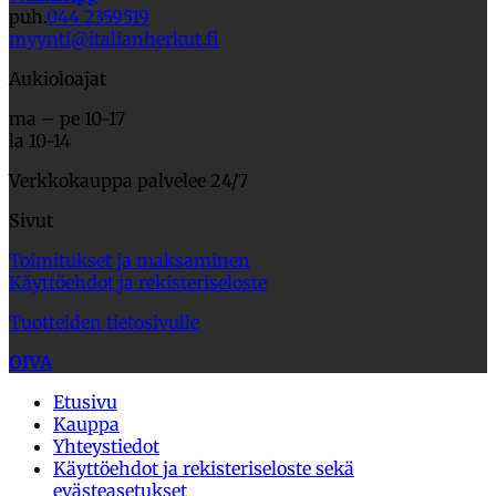
puh.
044 2359519
myynti@italianherkut.fi
Aukioloajat
ma – pe 10-17
la 10-14
Verkkokauppa palvelee 24/7
Sivut
Toimitukset ja maksaminen
Käyttöehdot ja rekisteriseloste
Tuotteiden tietosivulle
OIVA
Etusivu
Kauppa
Yhteystiedot
Käyttöehdot ja rekisteriseloste sekä
evästeasetukset