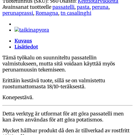
Tuotetunnus (SKU):
560
Osasto:
Keittiötarvikkeita
Tagliapasta
Avainsanat tuotteelle
passatelli
,
pasta
,
peruna
,
määrä
perunaprassi
,
Romagna
,
tn casalinghi
Kuvaus
Lisätiedot
Tämä työkalu on suunniteltu passatellin
valmistukseen, mutta sitä voidaan käyttää myös
perunamuusin tekemiseen.
Erittäin kestävä tuote, sillä se on valmistettu
ruostumattomasta 18/10-teräksestä.
Konepestävä.
Detta verktyg är utformat för att göra passatelli men
kan även användas för att göra potatismos.
Mycket hållbar produkt då den är tillverkad av rostfritt