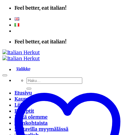
Skip
Feel better, eat italian!
to
content
Feel better, eat italian!
Etsi:
Etusivu
Kauppa
Liike
Reseptit
Keitä olemme
Ajankohtaista
Saatavilla myymälässä