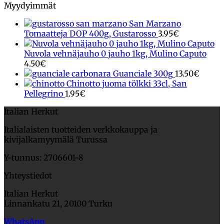
Myydyimmät
San Marzano
Tomaatteja DOP 400g, Gustarosso
3.95
€
Nuvola vehnäjauho 0 jauho 1kg, Mulino Caputo
4.50
€
Guanciale 300g
13.50
€
Chinotto juoma tölkki 33cl, San
Pellegrino
1.95
€
Italian Herkut
Italialaisten tuotteiden verkkokauppa ja
kivijalkamyymälä Turussa
Y-tunnus: 2706601-8
Yhteystiedot
Italian Herkut
Linnankatu 21, 20100 Turku
WhatsApp