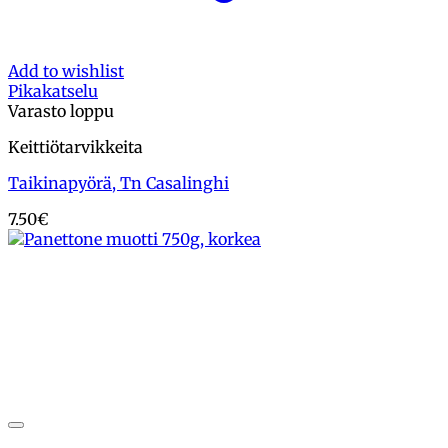
Add to wishlist
Pikakatselu
Varasto loppu
Keittiötarvikkeita
Taikinapyörä, Tn Casalinghi
7.50
€