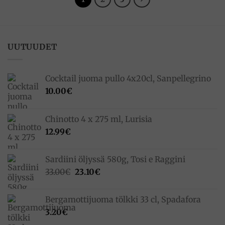
UUTUUDET
Cocktail juoma pullo 4x20cl, Sanpellegrino
10.00
€
Chinotto 4 x 275 ml, Lurisia
12.99
€
Sardiini öljyssä 580g, Tosi e Raggini
Alkuperäinen
Nykyinen
33.00
€
23.10
€
hinta
hinta
oli:
on:
Bergamottijuoma tölkki 33 cl, Spadafora
33.00€.
23.10€.
3.20
€