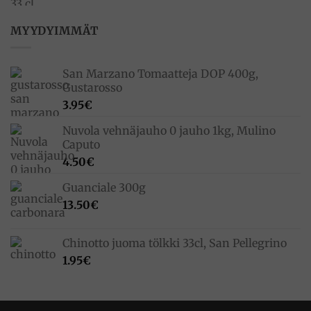
MYYDYIMMÄT
San Marzano Tomaatteja DOP 400g,
Gustarosso
3.95
€
Nuvola vehnäjauho 0 jauho 1kg, Mulino
Caputo
4.50
€
Guanciale 300g
13.50
€
Chinotto juoma tölkki 33cl, San Pellegrino
1.95
€