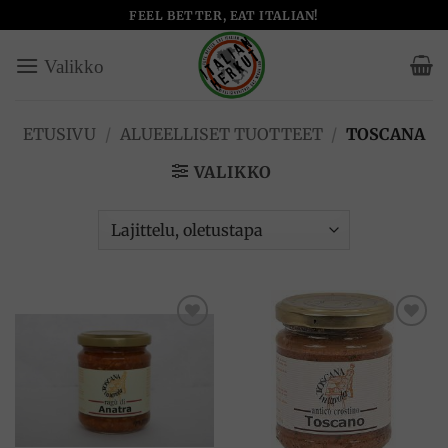
Skip
FEEL BETTER, EAT ITALIAN!
to
content
ETUSIVU
/
ALUEELLISET TUOTTEET
/
TOSCANA
VALIKKO
Add to
Add to
wishlist
wishlist