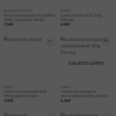
KASVISKASTIKKEET
KEKSIT
Bruschetta kastike sis.tryffeliä
Cantucci keksi IGP 200g,
290g, Toscana in Tavola
Nannini
7.50
€
6.90
€
Add to
Add to
wishlist
wishlist
VARASTO LOPPU
KEKSIT
KEKSIT
Cantuccini mantelikeksit
Cantuccini pistaasi ja
250g, Sapori di Siena
sitruunakeksit 180g, Falcone
5.95
€
4.50
€