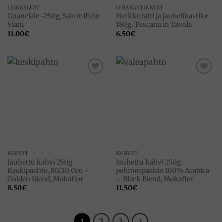
LEIKKELEET
LIHAKASTIKKEET
Guanciale ~250g, Salumificio
Herkkutatti ja jauhelikastike
Viani
180g, Toscana in Tavola
11.00
€
6.50
€
Add to
Add to
wishlist
wishlist
KAHVIT
KAHVIT
Jauhettu kahvi 250g
Jauhettu kahvi 250g
Keskipaahto, 80/20 Oro –
pehmeapaahto 100% Arabica
Golden Blend, Mokaflor
– Black Blend, Mokaflor
8.50
€
11.50
€
1
2
3