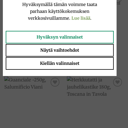
Hyväksymällä tämän voimme taata
Add to
Add to
parhaan käyttökokemuksen
wishlist
wishlist
verkkosivuillamme.
Lue lisää
.
Hyväksyn valinnaiset
KAHVIT
SALAMI
Näytä vaihtoehdot
Finocchiona salami ~250g,
Etnea kahvipavut 1kg, Nannini
Salumificio Viani
34.90
€
Kiellän valinnaiset
11.00
€
Add to
Add to
wishlist
wishlist