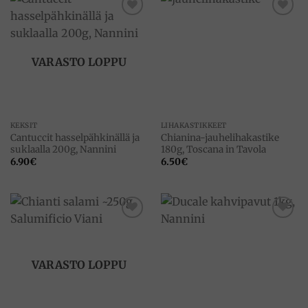
Add to
Add to
wishlist
wishlist
VARASTO LOPPU
KEKSIT
LIHAKASTIKKEET
Cantuccit hasselpähkinällä ja
Chianina-jauhelihakastike
suklaalla 200g, Nannini
180g, Toscana in Tavola
6.90
€
6.50
€
Add to
Add to
wishlist
wishlist
VARASTO LOPPU