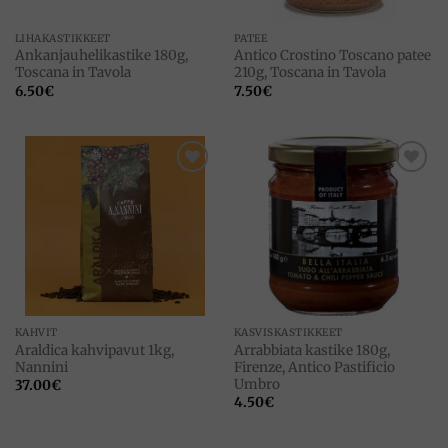
LIHAKASTIKKEET
PATEE
Ankanjauhelikastike 180g,
Antico Crostino Toscano patee
Toscana in Tavola
210g, Toscana in Tavola
6.50
€
7.50
€
Add to
Add to
wishlist
wishlist
KAHVIT
KASVISKASTIKKEET
Araldica kahvipavut 1kg,
Arrabbiata kastike 180g,
Nannini
Firenze, Antico Pastificio
Umbro
37.00
€
4.50
€