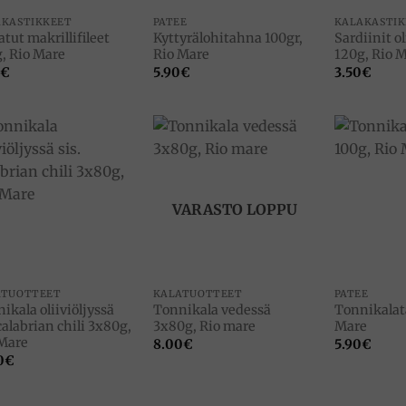
AKASTIKKEET
PATEE
KALAKASTIK
latut makrillifileet
Kyttyrälohitahna 100gr,
Sardiinit ol
, Rio Mare
Rio Mare
120g, Rio 
€
5.90
€
3.50
€
Add to
Add to
wishlist
wishlist
VARASTO LOPPU
ATUOTTEET
KALATUOTTEET
PATEE
ikala oliiviöljyssä
Tonnikala vedessä
Tonnikalat
 calabrian chili 3x80g,
3x80g, Rio mare
Mare
Mare
8.00
€
5.90
€
0
€