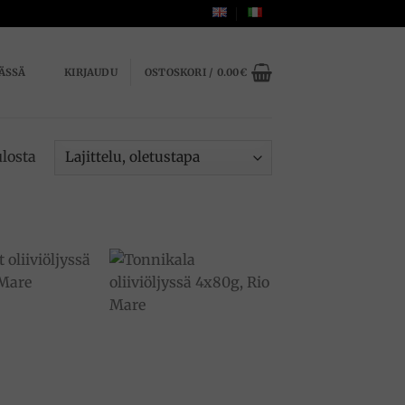
ÄSSÄ
KIRJAUDU
OSTOSKORI /
0.00
€
ulosta
Add to
Add to
wishlist
wishlist