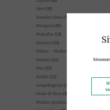
Caputo
(16)
Novi
(15)
Nannini Siena
(15)
Perugina
(15)
Mokaflor
(13)
S
Mussini
(13)
Peluso – Modican Suklaa
(12)
Sivustom
Paluani
(12)
Star
(12)
Barilla
(12)
H
Sanpellegrino
(10)
va
Onda di Mare
(10)
Molino Spadoni
(10)