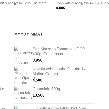
init oliiviöljyssä 120g, Rio Mare
Tonnikala oliiviöljyssä 4x80g, Rio
€
9.50
€
MYYDYIMMÄT
San Marzano Tomaatteja DOP
400g, Gustarosso
3.95
€
Nuvola vehnäjauho 0 jauho 1kg,
Mulino Caputo
4.50
€
3 x
Guanciale 300g
13.50
€
Chinotto juoma tölkki 33cl, San
aus