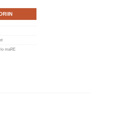
ORIIN
et
rio maRE