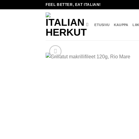
Skip
FEEL BETTER, EAT ITALIAN!
to
content
ETUSIVU
KAUPPA
LII