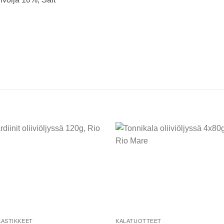
Add to
Add
wishlist
wishl
KASTIKKEET
KALATUOTTEET