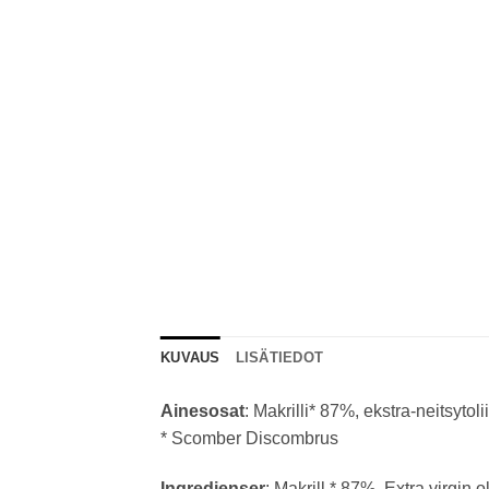
KUVAUS
LISÄTIEDOT
Ainesosat
: Makrilli* 87%, ekstra-neitsytol
* Scomber Discombrus
Ingredienser
: Makrill * 87%, Extra virgin o