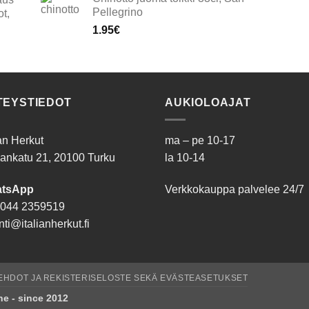
Pellegrino
t,
1.95
€
TEYSTIEDOT
AUKIOLOAJAT
ian Herkut
ma – pe 10-17
ankatu 21, 20100 Turku
la 10-14
tsApp
Verkkokauppa palvelee 24/7
044 2359519
ti@italianherkut.fi
EHDOT JA REKISTERISELOSTE SEKÄ EVÄSTEASETUKSET
ane - since 2012