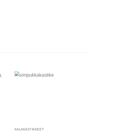
 to
Add to
ist
wishlist
KALAKASTIKKEET
KALATUOTTEET