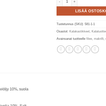
LISÄÄ OSTOSK
Tuotetunnus (SKU):
581-1-1
Osastot:
Kalakastikkeet
,
Kalatuotte
Avainsanat tuotteelle
filee
,
makrilli
,
iiviöljy 10%, suola
livolja 10%, Salt