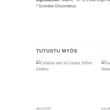
* Scomber Discombrus
TUTUSTU MYÖS
Add to
wishlist
MAUSTEET
KALA