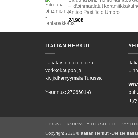
– käsinmaalatut keramiikkakulho
Antico Pastificio Umbro
24.90
€
ITALIAN HERKUT
YH
Italialaisten tuotteiden
Ital
verkkokauppa ja
Linn
kivijalkamyymälä Turussa
Wha
Y-tunnus: 2706601-8
puh.
myyn
ETUSIVU
KAUPPA
YHTEYSTIEDOT
KÄYTTÖ
Copyright 2026 ©
Italian Herkut -Delizie Itali