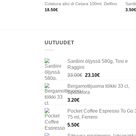
Colatura alici di Cetara 100ml, Delfino
Sardi
18.50
€
3.50
UUTUUDET
Sardiini öljyssä 580g, Tosi e
Raggini
Alkuperäinen
Nykyinen
33.00
€
23.10
€
hinta
hinta
Bergamottijuoma tölkki 33 cl,
oli:
on:
Spadafora
33.00€.
23.10€.
3.20
€
Pocket Coffee Espresso To Go 
75 ml, Ferrero
5.50
€
Sitruuna pinzimonio -lahjapakk