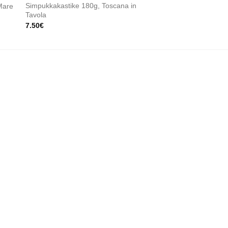
Simpukkakastike 180g, Toscana in
 Mare
Sardellit öljyssä 140
Tavola
14.50
€
7.50
€