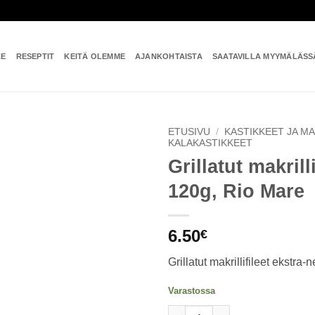
KE
RESEPTIT
KEITÄ OLEMME
AJANKOHTAISTA
SAATAVILLA MYYMÄLÄSS
ETUSIVU
/
KASTIKKEET JA M
KALAKASTIKKEET
Grillatut makrilli
Add to
wishlist
120g, Rio Mare
6.50
€
Grillatut makrillifileet ekstra-ne
Varastossa
Grillatut makrillifileet 120g, R