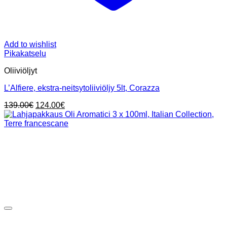
Add to wishlist
Pikakatselu
Oliiviöljyt
L’Alfiere, ekstra-neitsytoliiviöljy 5lt, Corazza
Alkuperäinen
Nykyinen
139.00
€
124.00
€
hinta
hinta
oli:
on:
139.00€.
124.00€.