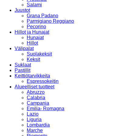
Salami
Juustot
Grana Padano
Parmigiano Reggiano
Pecorino
Hillot ja Hunajat
Hunajat
Hillot
Välipalat
Suolakeksit
Keksit
Suklaat
Pastillit
Keittiötarvikkeita
Espressokeitin
Alueelliset tuotteet
Abruzzo
Calabria
Campania
Emilia- Romagna
Lazio
Liguria
Lombardia
Marche
Piemonte