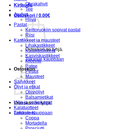
Ohrakahvit
Kirjaudu
Tee
Jauhot
Ostoskori /
0.00
€
Hiiva
Pastat
Keittoruokiin sopivat pastat
Riisi
Kastikkeet ja mausteet
Lihakastikkeet
Ostoskori on tyhjä.
Kalakastikkeet
Kasviskastikkeet
Takaisin kauppaan
Kreemit
Patee
Ostoskori
Pestot
Mausteet
Säilykkeet
Öljyt ja etikat
Oliiviöljyt
Balsamietikat
Vilja ja palkokasvit
Ostoskori on tyhjä.
Kalatuotteet
Takaisin kauppaan
Leikkeleet
Coppa
Mortadella
Prosciutti