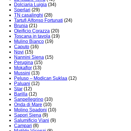
Dolciaria Luigia
(34)
Sperlari
(29)
TN casalinghi
(28)
Tartufi Alfonso Fortunati
(24)
Brunia
(21)
Oleificio Corazza
(20)
Toscana in tavola
(19)
Mulino Bianco
(19)
Caputo
(16)
Novi
(15)
Nannini Siena
(15)
Perugina
(15)
Mokaflor
(13)
Mussini
(13)
Peluso – Modican Suklaa
(12)
Paluani
(12)
Star
(12)
Barilla
(12)
Sanpellegrino
(10)
Onda di Mare
(10)
Molino Spadoni
(10)
Sapori Siena
(9)
Salumificio Viani
(9)
Campari
(8)
Matilde Vicenzi
(8)