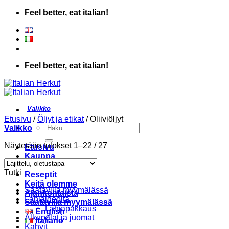
Skip
Feel better, eat italian!
to
content
Feel better, eat italian!
Etusivu
/
Öljyt ja etikat
/
Oliiviöljyt
Etsi:
Valikko
Näytetään tulokset 1–22 / 27
Etusivu
Kauppa
Liike
Tutki
Reseptit
Keitä olemme
Saatavilla myymälässä
Ajankohtaista
Lahjaideoita
Saatavilla myymälässä
Lahjapakkaus
English
Alkupalat ja juomat
Italiano
Kahvit