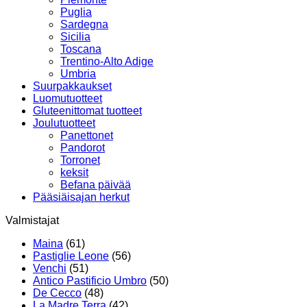
Puglia
Sardegna
Sicilia
Toscana
Trentino-Alto Adige
Umbria
Suurpakkaukset
Luomutuotteet
Gluteenittomat tuotteet
Joulutuotteet
Panettonet
Pandorot
Torronet
keksit
Befana päivää
Pääsiäisajan herkut
Valmistajat
Maina
(61)
Pastiglie Leone
(56)
Venchi
(51)
Antico Pastificio Umbro
(50)
De Cecco
(48)
La Madre Terra
(42)