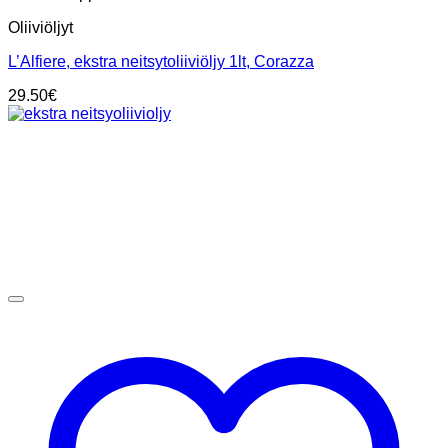
Oliiviöljyt
L’Alfiere, ekstra neitsytoliiviöljy 1lt, Corazza
29.50
€