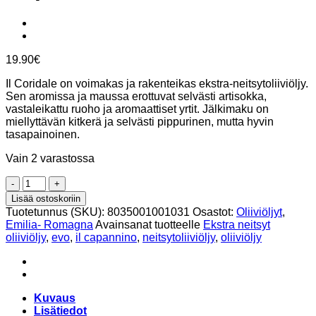
19.90
€
Il Coridale on voimakas ja rakenteikas ekstra-neitsytoliiviöljy.
Sen aromissa ja maussa erottuvat selvästi artisokka,
vastaleikattu ruoho ja aromaattiset yrtit. Jälkimaku on
miellyttävän kitkerä ja selvästi pippurinen, mutta hyvin
tasapainoinen.
Vain 2 varastossa
Ekstra
neitsytoliiviöljy
Lisää ostoskoriin
Il
Tuotetunnus (SKU):
8035001001031
Osastot:
Oliiviöljyt
,
cordiale,
Emilia- Romagna
Avainsanat tuotteelle
Ekstra neitsyt
250ml,
oliiviöljy
,
evo
,
il capannino
,
neitsytoliiviöljy
,
oliiviöljy
Il
Capannino
määrä
Kuvaus
Lisätiedot