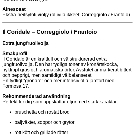
Ainesosat
Ekstra-neitsytoliiviöljy (oliivilajikkeet: Correggiolo / Frantoio).
Il Coridale – Correggiolo / Frantoio
Extra jungfruolivolja
Smakprofil
Il Coridale är en kraftfull och välstrukturerad extra
jungfruolivolja. Den har tydliga toner av kronärtskocka,
nyklippt gräs och aromatiska örter. Avslutet är markerat bittert
och pepprigt, men samtidigt välbalanserat.
En tydligt “grönare” och mer intensiv olja jämfört med
Formosa 17.
Rekommenderad användning
Perfekt för dig som uppskattar oljor med stark karaktär:
bruschetta och rostat bröd
baljväxter, soppor och grytor
rött kött och grillade rätter