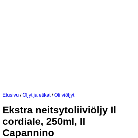
Etusivu
/
Öljyt ja etikat
/
Oliiviöljyt
Ekstra neitsytoliiviöljy Il
cordiale, 250ml, Il
Capannino