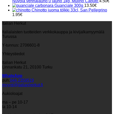
Nuvola vehnäjauho 0 jauho 1kg, Mulino Caputo
4.50
€
Guanciale 300g
13.50
€
Chinotto juoma tölkki 33cl, San Pellegrino
1.95
€
Italian Herkut
Italialaisten tuotteiden verkkokauppa ja kivijalkamyymälä
Turussa
Y-tunnus: 2706601-8
Yhteystiedot
Italian Herkut
Linnankatu 21, 20100 Turku
WhatsApp
puh.
044 2359519
myynti@italianherkut.fi
Aukioloajat
ma – pe 10-17
la 10-14