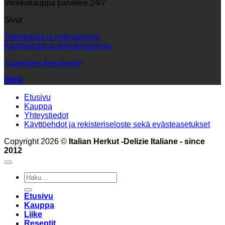
Verkkokauppa palvelee 24/7
Sivut
Toimitukset ja maksaminen
Käyttöehdot ja rekisteriseloste
Tuotteiden tietosivulle
OIVA
Etusivu
Kauppa
Yhteystiedot
Käyttöehdot ja rekisteriseloste sekä evästeasetukset
Copyright 2026 ©
Italian Herkut -Delizie Italiane - since
2012
Etsi:
Etusivu
Kauppa
Liike
Reseptit