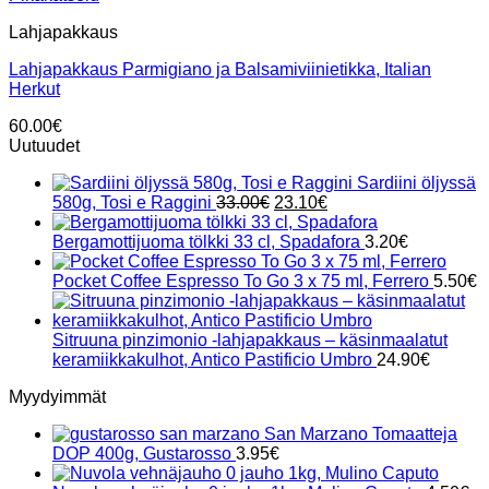
Lahjapakkaus
Lahjapakkaus Parmigiano ja Balsamiviinietikka, Italian
Herkut
60.00
€
Uutuudet
Sardiini öljyssä
Alkuperäinen
Nykyinen
580g, Tosi e Raggini
33.00
€
23.10
€
hinta
hinta
oli:
on:
Bergamottijuoma tölkki 33 cl, Spadafora
3.20
€
33.00€.
23.10€.
Pocket Coffee Espresso To Go 3 x 75 ml, Ferrero
5.50
€
Sitruuna pinzimonio -lahjapakkaus – käsinmaalatut
keramiikkakulhot, Antico Pastificio Umbro
24.90
€
Myydyimmät
San Marzano Tomaatteja
DOP 400g, Gustarosso
3.95
€