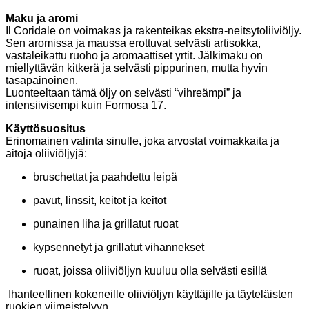
Maku ja aromi
Il Coridale on voimakas ja rakenteikas ekstra-neitsytoliiviöljy.
Sen aromissa ja maussa erottuvat selvästi artisokka,
vastaleikattu ruoho ja aromaattiset yrtit. Jälkimaku on
miellyttävän kitkerä ja selvästi pippurinen, mutta hyvin
tasapainoinen.
Luonteeltaan tämä öljy on selvästi “vihreämpi” ja
intensiivisempi kuin Formosa 17.
Käyttösuositus
Erinomainen valinta sinulle, joka arvostat voimakkaita ja
aitoja oliiviöljyjä:
bruschettat ja paahdettu leipä
pavut, linssit, keitot ja keitot
punainen liha ja grillatut ruoat
kypsennetyt ja grillatut vihannekset
ruoat, joissa oliiviöljyn kuuluu olla selvästi esillä
Ihanteellinen kokeneille oliiviöljyn käyttäjille ja täyteläisten
ruokien viimeistelyyn.