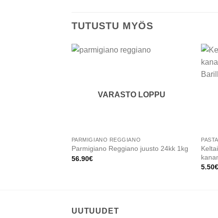
TUTUSTU MYÖS
Add to
wishlist
VARASTO LOPPU
PARMIGIANO REGGIANO
PAST
Kelta
Parmigiano Reggiano juusto 24kk 1kg
kanam
56.90
€
5.50
UUTUUDET