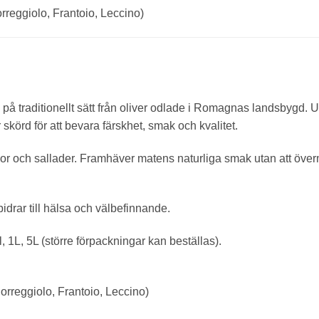
 Correggiolo, Frantoio, Leccino)
kad på traditionellt sätt från oliver odlade i Romagnas landsbygd.
skörd för att bevara färskhet, smak och kvalitet.
oppor och sallader. Framhäver matens naturliga smak utan att öv
bidrar till hälsa och välbefinnande.
 1L, 5L (större förpackningar kan beställas).
(Correggiolo, Frantoio, Leccino)