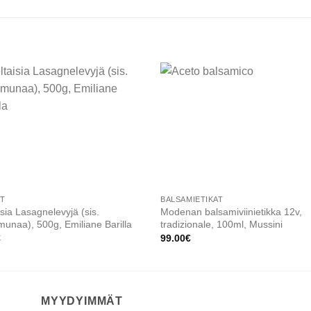
Add to
Add
wishlist
wishl
AT
BALSAMIETIKAT
isia Lasagnelevyjä (sis.
Modenan balsamiviinietikka 12v,
unaa), 500g, Emiliane Barilla
tradizionale, 100ml, Mussini
€
99.00
€
MYYDYIMMÄT