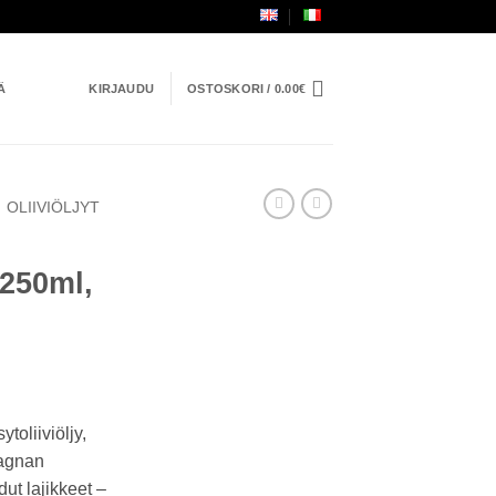
Ä
KIRJAUDU
OSTOSKORI /
0.00
€
OLIIVIÖLJYT
 250ml,
toliiviöljy,
magnan
ut lajikkeet –