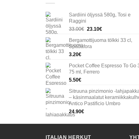
Sardiini öljyssä 580g, Tosi e
Raggini
Alkuperäinen
Nykyinen
33.00
€
23.10
€
hinta
hinta
Bergamottijuoma tölkki 33 cl,
oli:
on:
Spadafora
33.00€.
23.10€.
3.20
€
Pocket Coffee Espresso To Go 
75 ml, Ferrero
5.50
€
Sitruuna pinzimonio -lahjapakk
– käsinmaalatut keramiikkakulho
Antico Pastificio Umbro
24.90
€
ITALIAN HERKUT
YH