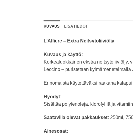
KUVAUS
LISÄTIEDOT
L’Alfiere – Extra Neitsytoliiviöljy
Kuvaus ja käyttö:
Korkealuokkainen ekstra neitsytoliiviöljy, 
Leccino – puristetaan kylmämenetelmällä 24
Erinomaista käytettäväksi raakana kalapuik
Hyödyt:
Sisältää polyfenoleja, klorofylliä ja vitamii
Saatavilla olevat pakkaukset:
250ml, 750m
Ainesosat: