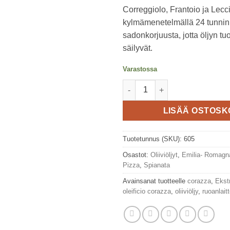
Correggiolo, Frantoio ja Lecc
kylmämenetelmällä 24 tunnin 
sadonkorjuusta, jotta öljyn t
säilyvät.
Varastossa
L'Alfiere, ekstra neitsytoliiviö
LISÄÄ OSTOSK
Tuotetunnus (SKU):
605
Osastot:
Oliiviöljyt
,
Emilia- Romagn
Pizza
,
Spianata
Avainsanat tuotteelle
corazza
,
Ekstr
oleificio corazza
,
oliiviöljy
,
ruoanlait