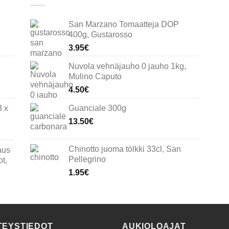
San Marzano Tomaatteja DOP
400g, Gustarosso
3.95
€
Nuvola vehnäjauho 0 jauho 1kg,
Mulino Caputo
4.50
€
3 x
Guanciale 300g
13.50
€
Chinotto juoma tölkki 33cl, San
aus
Pellegrino
t,
1.95
€
TEYSTIEDOT
AUKIOLOAJAT