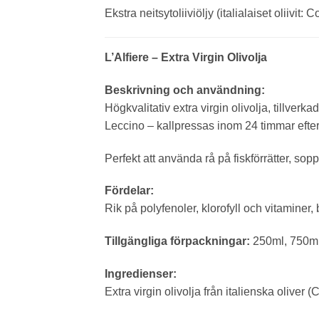
Ekstra neitsytoliiviöljy (italialaiset oliivit:
L’Alfiere – Extra Virgin Olivolja
Beskrivning och användning:
Högkvalitativ extra virgin olivolja, tillver
Leccino – kallpressas inom 24 timmar efter 
Perfekt att använda rå på fiskförrätter, s
Fördelar:
Rik på polyfenoler, klorofyll och vitaminer, 
Tillgängliga förpackningar:
250ml, 750ml,
Ingredienser:
Extra virgin olivolja från italienska oliver 