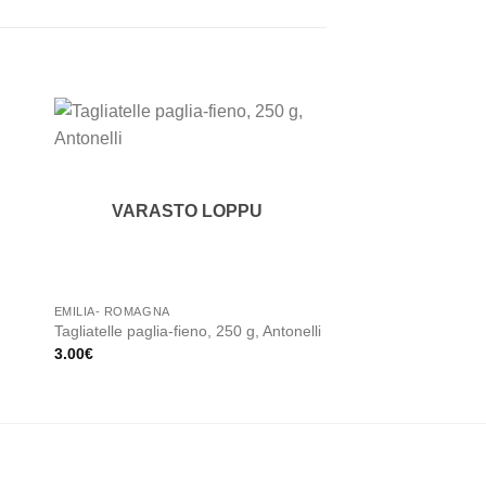
 to
Add to
ist
wishlist
VARASTO LOPPU
EMILIA- ROMAGNA
PASTAT
Vihreitä Lasagnelevyjä
Tagliatelle paglia-fieno, 250 g, Antonelli
kanamuna, 500g, Bar
3.00
€
6.50
€