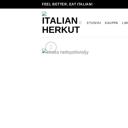
Skip
FEEL BETTER, EAT ITALIAN!
to
content
ETUSIVU
KAUPPA
LII