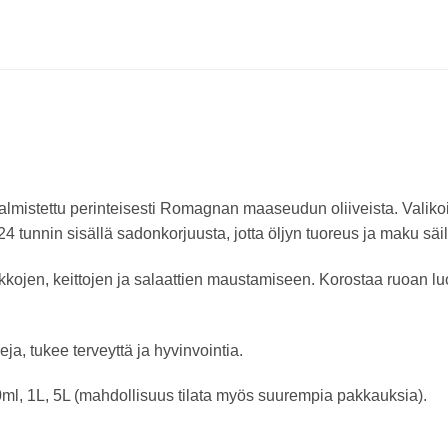
valmistettu perinteisesti Romagnan maaseudun oliiveista. Valikoi
 tunnin sisällä sadonkorjuusta, jotta öljyn tuoreus ja maku säil
kojen, keittojen ja salaattien maustamiseen. Korostaa ruoan luo
neja, tukee terveyttä ja hyvinvointia.
l, 1L, 5L (mahdollisuus tilata myös suurempia pakkauksia).