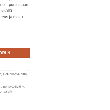
ino – puristetaan
sisällä
uoreus ja maku
ljy 250ml, Corazza määrä
ORIIN
a
,
Palkokasvikeitto
,
a neitsytoliiviöljy
,
to
,
salatti