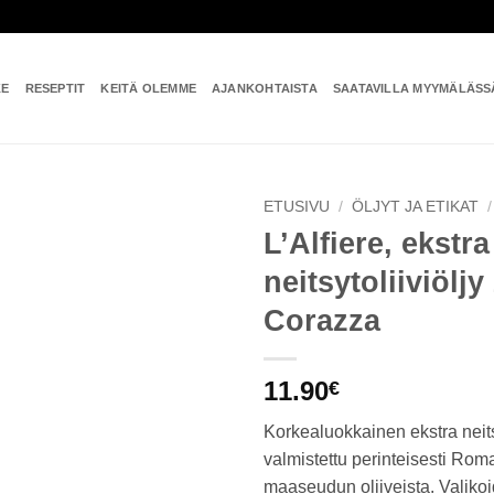
KE
RESEPTIT
KEITÄ OLEMME
AJANKOHTAISTA
SAATAVILLA MYYMÄLÄSS
ETUSIVU
/
ÖLJYT JA ETIKAT
/
L’Alfiere, ekstra
Add to
neitsytoliiviöljy
wishlist
Corazza
11.90
€
Korkealuokkainen ekstra neitsy
valmistettu perinteisesti Ro
maaseudun oliiveista. Valikoid