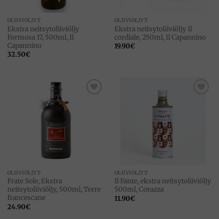
OLIIVIÖLJYT
OLIIVIÖLJYT
Ekstra neitsytoliiviöljy
Ekstra neitsytoliiviöljy Il
Formosa 17, 500ml, Il
cordiale, 250ml, Il Capannino
Capannino
19.90
€
32.50
€
Add to
Add to
wishlist
wishlist
OLIIVIÖLJYT
OLIIVIÖLJYT
Frate Sole, Ekstra
Il Fante, ekstra neitsytoliiviöljy
neitsytoliiviöljy, 500ml, Terre
500ml, Corazza
francescane
11.90
€
24.90
€