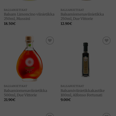
BALSAMIETIKAT
BALSAMIETIKAT
Balsam Limoncino viinietikka
Balsamiomenaviinietikka
250ml, Mussini
250ml, Due Vittorie
18.50
€
12.90
€
Add to
Add to
wishlist
wishlist
BALSAMIETIKAT
BALSAMIETIKAT
Balsamiomenaviinietikka
Balsamiviinietikkakastike
500ml, Due Vittorie
100ml, Alfonso Fortunati
21.90
€
9.00
€