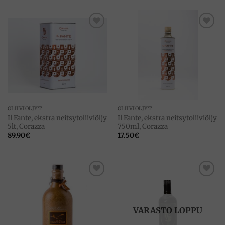
Add to
Add to
wishlist
wishlist
OLIIVIÖLJYT
OLIIVIÖLJYT
Il Fante, ekstra neitsytoliiviöljy
Il Fante, ekstra neitsytoliiviöljy
5lt, Corazza
750ml, Corazza
89.90
€
17.50
€
Add to
Add to
wishlist
wishlist
VARASTO LOPPU