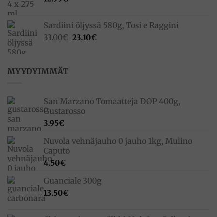
Sardiini öljyssä 580g, Tosi e Raggini
Alkuperäinen
Nykyinen
33.00
€
23.10
€
hinta
hinta
oli:
on:
33.00€.
23.10€.
MYYDYIMMÄT
San Marzano Tomaatteja DOP 400g,
Gustarosso
3.95
€
Nuvola vehnäjauho 0 jauho 1kg, Mulino
Caputo
4.50
€
Guanciale 300g
13.50
€