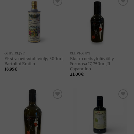
Add to
Add to
wishlist
wishlist
OLIIVIÖLJYT
OLIIVIÖLJYT
Ekstra neitsytoliiviöljy 500ml,
Ekstra neitsytoliiviöljy
Bartolini Emilio
Formosa 17, 250ml, Il
Capannino
18.95
€
21.00
€
Add to
Add to
wishlist
wishlist