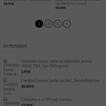
ml, Oleificio Corazza
28.95
€
18.00
€
1
2
3
UUTUUDET
Chinotto Extra Lime & Inkivääri juoma
tölkki 33cl, San Pellegrino
1.95
€
Cocktail juoma pullo 4x20cl, Sanpellegrino
10.00
€
Chinotto 4 x 275 ml, Lurisia
12.99
€