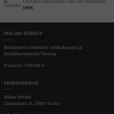
Chinotto juoma tölkki 33cl, San Pellegrino
1.95
€
ITALIAN HERKUT
Italialaisten tuotteiden verkkokauppa ja
kivijalkamyymälä Turussa
Y-tunnus: 2706601-8
YHTEYSTIEDOT
Italian Herkut
Linnankatu 21, 20100 Turku