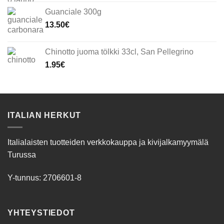
Guanciale 300g
13.50
€
Chinotto juoma tölkki 33cl, San Pellegrino
1.95
€
ITALIAN HERKUT
Italialaisten tuotteiden verkkokauppa ja kivijalkamyymälä
Turussa
Y-tunnus: 2706601-8
YHTEYSTIEDOT