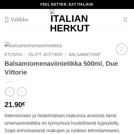
Skip
FEEL BETTER, EAT ITALIAN!
to
content
ETUSIVU
/
ÖLJYT JA ETIKAT
/
BALSAMIETIKAT
Add to
Balsamiomenaviinietikka 500ml, Due
wishlist
Vittorie
21.90
€
Intensiivisen ja hedelmäisen makunsa ansiosta tämä
omenaviinietikka on tynnyrissä huolellisesti kypsytetty.
Sopii erinomaisesti makujen ja ruokien tehostamiseen,