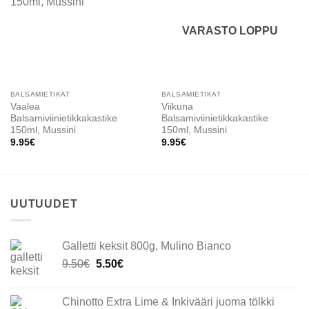
wishlist
wishlist
VARASTO LOPPU
BALSAMIETIKAT
BALSAMIETIKAT
Vaalea
Viikuna
Balsamiviinietikkakastike
Balsamiviinietikkakastike
150ml, Mussini
150ml, Mussini
9.95
€
9.95
€
UUTUUDET
Galletti keksit 800g, Mulino Bianco
Alkuperäinen
Nykyinen
9.50
€
5.50
€
hinta
hinta
oli:
on:
Chinotto Extra Lime & Inkivääri juoma tölkki
9.50€.
5.50€.