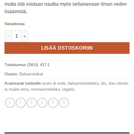
mutta sitä voidaan nauttia myös sellaisenaan ilman veden
lisäämistä.
Varastossa
Balsamiomenaviinietikka 500ml, Due Vittorie määrä
LISÄÄ OSTOSKORIIN
Tuotetunnus (SKU):
417-1
Osasto:
Balsamietikat
Avainsanat tuotteelle
aceto di mele
,
balsamiviinietikka
,
bio
,
due vittorie
,
la madre terra
,
omenaviinietikka
,
organic