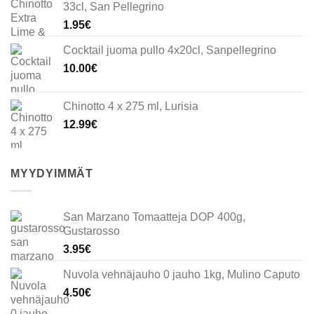
33cl, San Pellegrino
1.95
€
Cocktail juoma pullo 4x20cl, Sanpellegrino
10.00
€
Chinotto 4 x 275 ml, Lurisia
12.99
€
MYYDYIMMÄT
San Marzano Tomaatteja DOP 400g,
Gustarosso
3.95
€
Nuvola vehnäjauho 0 jauho 1kg, Mulino Caputo
4.50
€